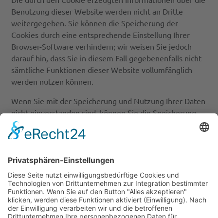
Benutzung dieser Website werden nicht an Dritte
weitergegeben. Sie können die Speicherung der
Cookies durch eine entsprechende Einstellung Ihrer
Browser-Software verhindern; wir weisen Sie jedoch
darauf hin, dass Sie in diesem Fall gegebenenfalls nicht
sämtliche Funktionen dieser Website vollumfänglich
werden nutzen können.
Wenn Sie mit der Speicherung und Nutzung Ihrer Daten
nicht einverstanden sind, können Sie die Speicherung
und Nutzung hier deaktivieren. In diesem Fall wird in
Ihrem Browser ein Opt-Out-Cookie hinterlegt, der
verhindert, dass Matomo Nutzungsdaten speichert.
Wenn Sie Ihre Cookies löschen, hat dies zur Folge, dass
auch das Matomo Opt-Out-Cookie gelöscht wird. Das
Opt-Out muss bei einem erneuten Besuch unserer Seite
wieder aktiviert werden.