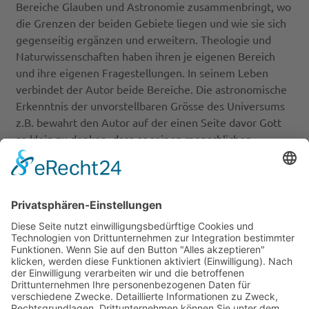
Bereiche Glauben und Astronomie zusammenbringt, wo
die Grenzen der beiden Gebiete liegen und wie sie sich
gegenseitig ergänzen und erweitern. Theologie und
Naturwissenschaften haben ihren je eigenen Bereich
und ihre eigenen Fragestellungen. In seinem Leben
verbindet der Autor beide Bereiche. Die astronomische
Erkenntnis der unvorstellbaren Grösse des Universums
z.B. bewahrt den Autor auf der einen Seite davor Gott
so klein zu denken, dass er seinen menschlichen
Vorstellungen entspricht. Auf der anderen Seite liefert
die Astronomie keine Antworten auf grundsätzliche
Fragen wie «Weshalb ist überhaupt etwas?» oder «Wie
tragen wir Verantwortung für unsere Erde und
Mitwelt?». Diese Fragen werden durch das Studium der
Erde und des Universums provoziert, sie benötigen
allerdings andere Herangehensweisen für ihre
Beantwortung.
Durch den persönlichen Stil aus der Perspektive des