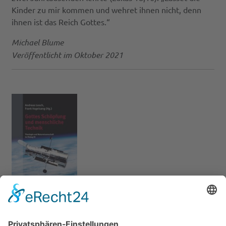
Kinder zu mir kommen und wehret ihnen nicht, denn
ihnen ist das Reich Gottes.“
Michael Blume
Veröffentlicht im Oktober 2021
Sie lesen lieber aus einem Buch? Sie finden diesen
Artikel auch in unserem dritten Buch zu dieser