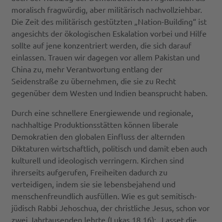
moralisch fragwürdig, aber militärisch nachvollziehbar.
Die Zeit des militärisch gestützten „Nation-Building“ ist
angesichts der ökologischen Eskalation vorbei und Hilfe
sollte auf jene konzentriert werden, die sich darauf
einlassen. Trauen wir dagegen vor allem Pakistan und
China zu, mehr Verantwortung entlang der
Seidenstraße zu übernehmen, die sie zu Recht
gegenüber dem Westen und Indien beansprucht haben.
Durch eine schnellere Energiewende und regionale,
nachhaltige Produktionsstätten können liberale
Demokratien den globalen Einfluss der alternden
Diktaturen wirtschaftlich, politisch und damit eben auch
kulturell und ideologisch verringern. Kirchen sind
ihrerseits aufgerufen, Freiheiten dadurch zu
verteidigen, indem sie sie lebensbejahend und
menschenfreundlich ausfüllen. Wie es gut semitisch-
jüdisch Rabbi Jehoschua, der christliche Jesus, schon vor
zwei Jahrtausenden lehrte (Lukas 18,16): „Lasset die