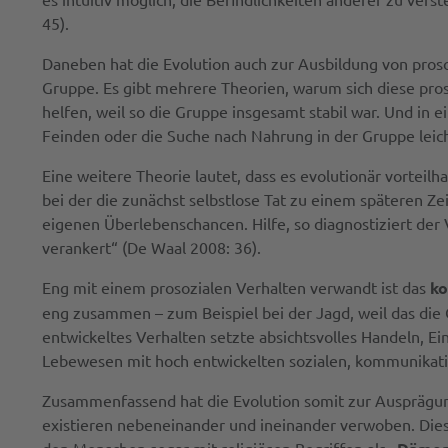
45).
Daneben hat die Evolution auch zur Ausbildung von pros
Gruppe. Es gibt mehrere Theorien, warum sich diese pros
helfen, weil so die Gruppe insgesamt stabil war. Und in
Feinden oder die Suche nach Nahrung in der Gruppe leicht
Eine weitere Theorie lautet, dass es evolutionär vorteil
bei der die zunächst selbstlose Tat zu einem späteren 
eigenen Überlebenschancen. Hilfe, so diagnostiziert der
verankert“ (De Waal 2008: 36).
Eng mit einem prosozialen Verhalten verwandt ist das
ko
eng zusammen – zum Beispiel bei der Jagd, weil das die 
entwickeltes Verhalten setzte absichtsvolles Handeln, Ei
Lebewesen mit hoch entwickelten sozialen, kommunikat
Zusammenfassend hat die Evolution somit zur Ausprägung
existieren nebeneinander und ineinander verwoben. Die
den Menschen sogar mit religiösen Begriffen als „