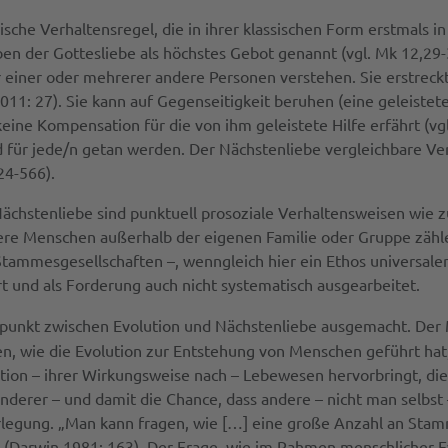
ische Verhaltensregel, die in ihrer klassischen Form erstmals i
en der Gottesliebe als höchstes Gebot genannt (vgl. Mk 12,29
er einer oder mehrerer andere Personen verstehen. Sie erstreckt
1: 27). Sie kann auf Gegenseitigkeit beruhen (eine geleistete H
ine Kompensation für die von ihm geleistete Hilfe erfährt (vgl
d für jede/n getan werden. Der Nächstenliebe vergleichbare Ver
24-566).
ächstenliebe sind punktuell prosoziale Verhaltensweisen wie z
re Menschen außerhalb der eigenen Familie oder Gruppe zählen.
tammesgesellschaften –, wenngleich hier ein Ethos universaler
rt und als Forderung auch nicht systematisch ausgearbeitet.
gspunkt zwischen Evolution und Nächstenliebe ausgemacht. Der 
agen, wie die Evolution zur Entstehung von Menschen geführt ha
ution – ihrer Wirkungsweise nach – Lebewesen hervorbringt, di
derer – und damit die Chance, dass andere – nicht man selbst
erlegung. „Man kann fragen, wie […] eine große Anzahl an Sta
(Darwin 1981: 163). Der Frage, wie im Rahmen menschlicher Evo