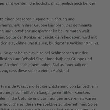
enannt werden, die höchstwahrscheinlich auch bei der
ante einen besseren Zugang zu Nahrung und
orherrschaft in ihrer Gruppe kämpfen. Das dominante
 und Fortpflanzungspartner ist bei Primaten weit
. Sollte der Konkurrent nicht klein beigeben, wird mit
ion als „Zähne und Klauen, blutigrot“ (Dawkins 1978: 2).
n. So geht beispielsweise bei Schimpansen mit der
lichten zum Beispiel Streit innerhalb der Gruppe und
um Streben nach einem hohen Status innerhalb der
vor, dass diese sich zu einem Aufstand
e Frans de Waal verortet die Entstehung von Empathie in
orenen, noch hilflosen Säuglinge einfühlen konnten.
len in die Gefühle und Stimmungen anderer, als wären
 ermögliche es, deren Perspektive zu übernehmen. So sei
 leibliche Begegnung mit anderen (vgl. De Waal 2008: 44-