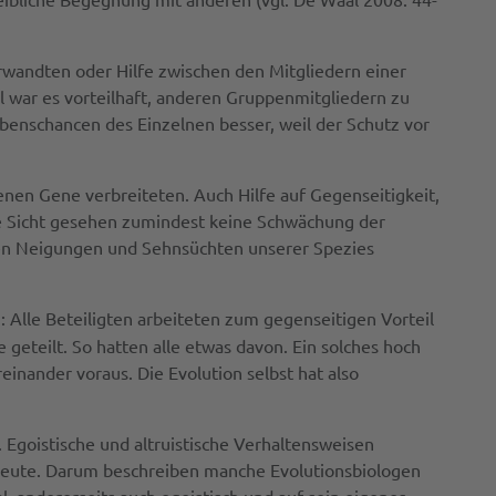
rwandten oder Hilfe zwischen den Mitgliedern einer
l war es vorteilhaft, anderen Gruppenmitgliedern zu
benschancen des Einzelnen besser, weil der Schutz vor
genen Gene verbreiteten. Auch Hilfe auf Gegenseitigkeit,
ge Sicht gesehen zumindest keine Schwächung der
ichen Neigungen und Sehnsüchten unserer Spezies
: Alle Beteiligten arbeiteten zum gegenseitigen Vorteil
eteilt. So hatten alle etwas davon. Ein solches hoch
inander voraus. Die Evolution selbst hat also
Egoistische und altruistische Verhaltensweisen
 heute. Darum beschreiben manche Evolutionsbiologen
ial, andererseits auch egoistisch und auf sein eigenes