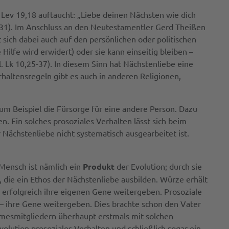
n Lev 19,18 auftaucht: „Liebe deinen Nächsten wie dich
-31). Im Anschluss an den Neutestamentler Gerd Theißen
 sich dabei auch auf den persönlichen oder politischen
ilfe wird erwidert) oder sie kann einseitig bleiben –
. Lk 10,25-37). In diesem Sinn hat Nächstenliebe eine
haltensregeln gibt es auch in anderen Religionen,
um Beispiel die Fürsorge für eine andere Person. Dazu
 Ein solches prosoziales Verhalten lässt sich beim
 Nächstenliebe nicht systematisch ausgearbeitet ist.
Mensch ist nämlich ein
Produkt
der Evolution; durch sie
t, die ein Ethos der Nächstenliebe ausbilden. Würze erhält
e erfolgreich ihre eigenen Gene weitergeben. Prosoziale
 – ihre Gene weitergeben. Dies brachte schon den Vater
mmesmitgliedern überhaupt erstmals mit solchen
lution prosoziales Verhalten und schließlich sogar ein