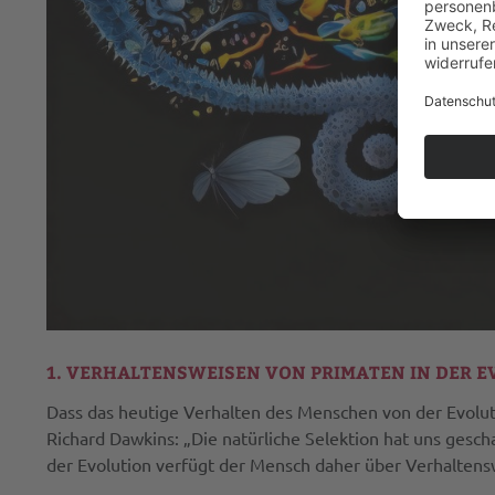
1. VERHALTENSWEISEN VON PRIMATEN IN DER E
Dass das heutige Verhalten des Menschen von der Evoluti
Richard Dawkins: „Die natürliche Selektion hat uns gesc
der Evolution verfügt der Mensch daher über Verhaltensw