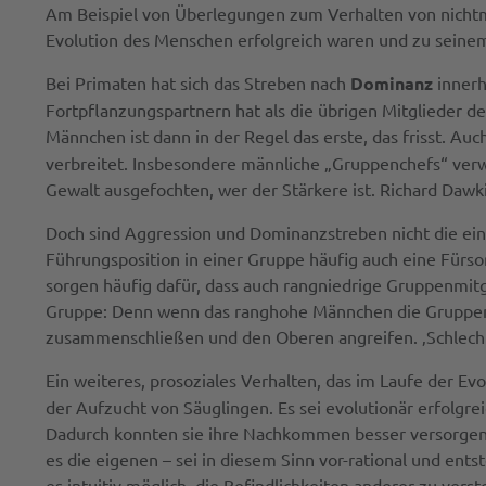
Am Beispiel von Überlegungen zum Verhalten von nichtm
Evolution des Menschen erfolgreich waren und zu seine
Bei Primaten hat sich das Streben nach
Dominanz
innerh
Fortpflanzungspartnern hat als die übrigen Mitglieder d
Männchen ist dann in der Regel das erste, das frisst. Auc
verbreitet. Insbesondere männliche „Gruppenchefs“ verwe
Gewalt ausgefochten, wer der Stärkere ist. Richard Dawki
Doch sind Aggression und Dominanzstreben nicht die ein
Führungsposition in einer Gruppe häufig auch eine Fürso
sorgen häufig dafür, dass auch rangniedrige Gruppenmi
Gruppe: Denn wenn das ranghohe Männchen die Gruppenmi
zusammenschließen und den Oberen angreifen. ‚Schlechte
Ein weiteres, prosoziales Verhalten, das im Laufe der Evol
der Aufzucht von Säuglingen. Es sei evolutionär erfolgr
Dadurch konnten sie ihre Nachkommen besser versorgen 
es die eigenen – sei in diesem Sinn vor-rational und en
es intuitiv möglich, die Befindlichkeiten anderer zu ver