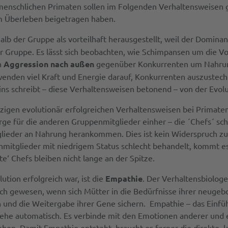
enschlichen Primaten sollen im Folgenden Verhaltensweisen g
m Überleben beigetragen haben.
alb der Gruppe als vorteilhaft herausgestellt, weil der Domin
er Gruppe. Es lässt sich beobachten, wie Schimpansen um die V
h
Aggression nach außen
gegenüber Konkurrenten um Nahrung
nden viel Kraft und Energie darauf, Konkurrenten auszustechen
ns schreibt – diese Verhaltensweisen betonend – von der Evolut
zigen evolutionär erfolgreichen Verhaltensweisen bei Primate
rge für die anderen Gruppenmitglieder einher – die ´Chefs´ sch
tglieder an Nahrung herankommen. Dies ist kein Widerspruch z
tglieder mit niedrigem Status schlecht behandelt, kommt es 
‘ Chefs bleiben nicht lange an der Spitze.
ution erfolgreich war, ist die
Empathie
. Der Verhaltensbiolog
eich gewesen, wenn sich Mütter in die Bedürfnisse ihrer neugeb
und die Weitergabe ihrer Gene sichern. Empathie – das Einfüh
tstehe automatisch. Es verbinde mit den Emotionen anderer und
stehen. Damit Empathie entsteht, braucht es ferner die direkte,