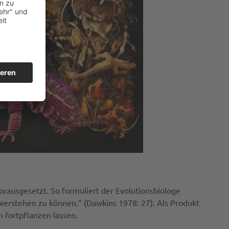
orausgesetzt. So formuliert der Evolutionsbiologe
 verstehen zu können.“ (Dawkins 1978: 27). Als Produkt
 fortpflanzen lassen.