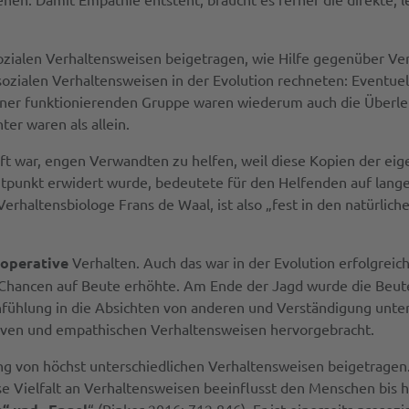
ozialen Verhaltensweisen beigetragen, wie Hilfe gegenüber Ve
ozialen Verhaltensweisen in der Evolution rechneten: Eventuel
 einer funktionierenden Gruppe waren wiederum auch die Überle
er waren als allein.
haft war, engen Verwandten zu helfen, weil diese Kopien der ei
Zeitpunkt erwidert wurde, bedeutete für den Helfenden auf lan
 Verhaltensbiologe Frans de Waal, ist also „fest in den natürl
operative
Verhalten. Auch das war in der Evolution erfolgreich
Chancen auf Beute erhöhte. Am Ende der Jagd wurde die Beute g
nfühlung in die Absichten von anderen und Verständigung untere
iven und empathischen Verhaltensweisen hervorgebracht.
 von höchst unterschiedlichen Verhaltensweisen beigetragen. 
se Vielfalt an Verhaltensweisen beeinflusst den Menschen bis
“ (Pinker 2016: 712.846). Er ist einerseits prosoz