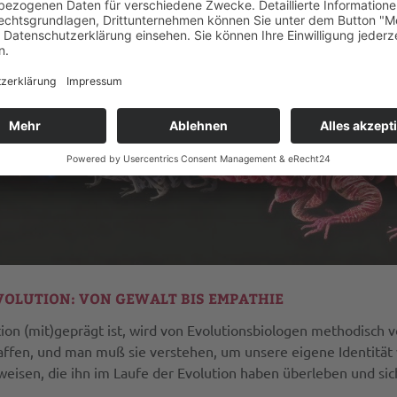
VOLUTION: VON GEWALT BIS EMPATHIE
on (mit)geprägt ist, wird von Evolutionsbiologen methodisch v
haffen, und man muß sie verstehen, um unsere eigene Identität
eisen, die ihn im Laufe der Evolution haben überleben und sich