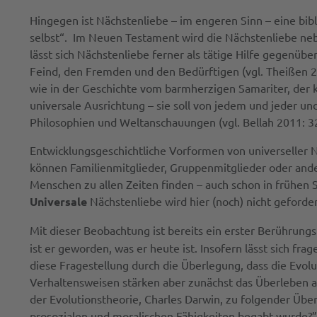
Hingegen ist Nächstenliebe – im engeren Sinn – eine bibl
selbst“. Im Neuen Testament wird die Nächstenliebe neb
lässt sich Nächstenliebe ferner als tätige Hilfe gegenüb
Feind, den Fremden und den Bedürftigen (vgl. Theißen 201
wie in der Geschichte vom barmherzigen Samariter, der ke
universale Ausrichtung – sie soll von jedem und jeder un
Philosophien und Weltanschauungen (vgl. Bellah 2011: 3
Entwicklungsgeschichtliche Vorformen von universeller N
können Familienmitglieder, Gruppenmitglieder oder ande
Menschen zu allen Zeiten finden – auch schon in frühen S
Universale
Nächstenliebe wird hier (noch) nicht geforde
Mit dieser Beobachtung ist bereits ein erster Berührun
ist er geworden, was er heute ist. Insofern lässt sich fr
diese Fragestellung durch die Überlegung, dass die Evol
Verhaltensweisen stärken aber zunächst das Überleben an
der Evolutionstheorie, Charles Darwin, zu folgender Üb
prosozialen und moralischen Fähigkeiten begabt wurde?” 