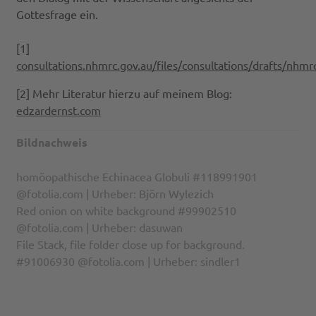
Gottesfrage ein.
[1]
consultations.nhmrc.gov.au/files/consultations/drafts/n
[2] Mehr Literatur hierzu auf meinem Blog:
edzardernst.com
Bildnachweis
homöopathische Echinacea Globuli #118991901
@fotolia.com | Urheber: Björn Wylezich
Red onion on white background #99902510
@fotolia.com | Urheber: dasuwan
File Stack, file folder close up for background.
#91006930 @fotolia.com | Urheber: sindler1