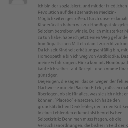
Ich bin ddr-sozialisiert, und mit der friedlichen
Revolution auf die alternativen Medizin-
Möglichkeiten gestoßen. Durch unsere damal
Kinderärztin haben wir zur Homöopathie geler
Seitdem betreiben wir sie. Da ich mit starker 
zu tun habe, habe ich jetzt einen Weg gefunde
homöopatischen Mitteln damit zurecht zu ko
Da ich seit Kindheit erkältungsanfällig bin, mit
Homöopathie bin ich weg von Antibiotika. Das
meine Erfahrungen. Hinzu kommt: Homöopat
kaufe ich selber - auf Rezept - und komme finan
günstiger.
Diejenigen, die sagen, das sei wegen der fehl
Nachweise nur ein Placebo-Effekt, müssen ma
überlegen, ob sie für alles, was sie sich nicht e
können, "Placebo" einsetzen. Ich halte den
grundsätzlichen Denkfehler, der in den Kritiken
in einer fehlenden erkenntnistheoretischen
Selbstkritik: Denn man muss fragen, ob die
Versuchsanordnungen, die bisher in Feld der K