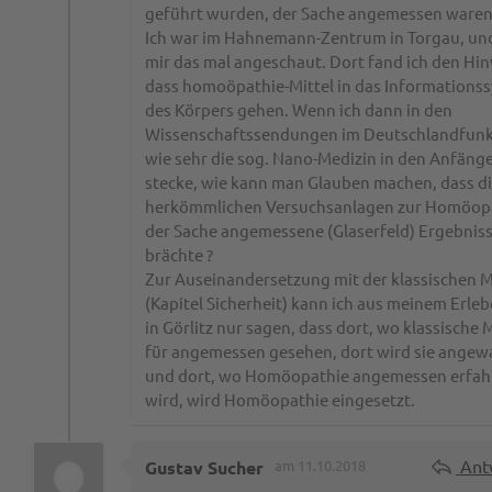
geführt wurden, der Sache angemessen waren
Ich war im Hahnemann-Zentrum in Torgau, un
mir das mal angeschaut. Dort fand ich den Hin
dass homoöpathie-Mittel in das Informations
des Körpers gehen. Wenn ich dann in den
Wissenschaftssendungen im Deutschlandfunk
wie sehr die sog. Nano-Medizin in den Anfäng
stecke, wie kann man Glauben machen, dass d
herkömmlichen Versuchsanlagen zur Homöop
der Sache angemessene (Glaserfeld) Ergebnis
brächte ?
Zur Auseinandersetzung mit der klassischen M
(Kapitel Sicherheit) kann ich aus meinem Erleb
in Görlitz nur sagen, dass dort, wo klassische 
für angemessen gesehen, dort wird sie angew
und dort, wo Homöopathie angemessen erfah
wird, wird Homöopathie eingesetzt.
Ant
Gustav Sucher
am 11.10.2018