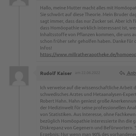
Hallo, meine Mutter macht alles mit Homöopat
Sie schwört auf diese Theorie. Mein Bruder d
sagt immer, dass das nur Zucker sei. Aber ich f
dass Homöopathie wirklich interessant ist, we
Inhaltsstoffe von Pflanzen kommen, die uns a
schon früher sehr geholfen haben. Danke für 
Infos!
https://www.millratherapotheke.de/homoeop
Ant
Rudolf Kaiser
am 22.06.2022
Ich verweise auf die wissenschaftliche Arbeit 
schwedisches Arztes und Metaanalysen-Exper
Robert Hahn. Hahn geniest große Anerkennu
der Medizinwelt für seine professionellen Ana
von Statistiken. Aus Interesse, ohne Fachkewn
bezüglich Homöopathie interessierte ihn die 
Diskrepanz von Gegenern und Befürwortern. 
Ergebnis: Nur wenn man 90% des vorhandene