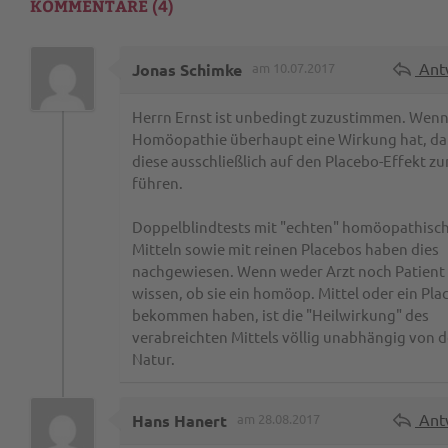
KOMMENTARE (4)
Ant
Jonas Schimke
am 10.07.2017
Herrn Ernst ist unbedingt zuzustimmen. Wen
Homöopathie überhaupt eine Wirkung hat, da
diese ausschließlich auf den Placebo-Effekt zu
führen.
Doppelblindtests mit "echten" homöopathisc
Mitteln sowie mit reinen Placebos haben dies
nachgewiesen. Wenn weder Arzt noch Patient
wissen, ob sie ein homöop. Mittel oder ein Pla
bekommen haben, ist die "Heilwirkung" des
verabreichten Mittels völlig unabhängig von 
Natur.
Ant
Hans Hanert
am 28.08.2017