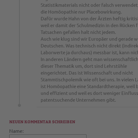
Statistikmaterials nicht oder falsch verwendet
die Homöopathie nur Placebowirkung.
Dafür wurde Hahn von der Ärzten heftig kritisi
weil er damit der Schulmedizin in den Rücken fä
Tatsachen gefallen halt nicht jedem.
Auch wie klug sind wir Europäer und gerade w
Deutschen. Was technisch nicht direkt (indire
Laborwerte ja durchaus) messbar ist, kann nich
In anderen Ländern geht man wissenschaftlich
dieser Thematik um, dort sind Lehrstühle
eingerichtet. Das ist Wissenschaft und nicht
Stammtischpolemik wie oft bei uns. In vielen 
ist Homöopathie eine Standardtherapie, weil bi
und effizient und weil es dort weniger Einflus
patentsuchende Unternehmen gibt.
NEUEN KOMMENTAR SCHREIBEN
Name: