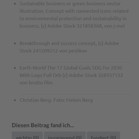
Sustainable business or green business vector
illustration. Concept with connected icons related
to environmental protection and sustainability in
business. (c) Adobe Stock 321858368, von j-mel
Breakthrough and success concept, (c) Adobe
Stock 241209212 von peshkov
Earth World The 17 Global Goals SDG for 2030
With Logo Full Orb (c) Adobe Stock 328557152
von brutto film
Christian Berg. Foto: Melvin Berg
Diesen Beitrag fand ich...
wichtig (
0
)
inspirierend (
0
)
fundiert (
0
)