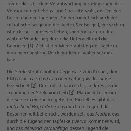
Träger der sittlichen Verantwortung des Menschen, das
Vermögen der Lebens- und Charakterwahl, der Ort des
Guten und der Tugenden. So begründet sich auch die
sokratische Sorge um die Seele (‚Seelsorge‘), die wichtig
ist nicht nur für dieses Leben, sondern auch für ihre
weitere Wanderung durch die Unterwelt und die
Geburten [
1
]. Ziel ist der Wiederaufstieg der Seele in
das unvergängliche Reich der Ideen, woher sie einst
kam.
Die Seele steht damit im Gegensatz zum Körper, den
Platon auch als das Grab oder Gefängnis der Seele
bezeichnet [
2
]. Der Tod ist dann nichts anderes als die
Trennung der Seele vom Leib [
3
]. Platon differenziert
die Seele in einem dreigeteilten Modell: Es gibt das
umtreibend Begehrliche
, das durch die Tugend der
Besonnenheit beherrscht werden soll, das
Mutige,
das
durch die Tugend der Tapferkeit vervollkommnet wird,
und das
denkend Vernünftige
, dessen Tugend die