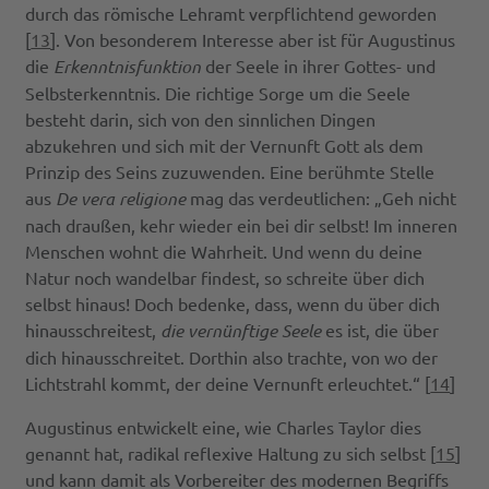
durch das römische Lehramt verpflichtend geworden
[
13
]. Von besonderem Interesse aber ist für Augustinus
die
Erkenntnisfunktion
der Seele in ihrer Gottes- und
Selbsterkenntnis. Die richtige Sorge um die Seele
besteht darin, sich von den sinnlichen Dingen
abzukehren und sich mit der Vernunft Gott als dem
Prinzip des Seins zuzuwenden. Eine berühmte Stelle
aus
De vera religione
mag das verdeutlichen: „Geh nicht
nach draußen, kehr wieder ein bei dir selbst! Im inneren
Menschen wohnt die Wahrheit. Und wenn du deine
Natur noch wandelbar findest, so schreite über dich
selbst hinaus! Doch bedenke, dass, wenn du über dich
hinausschreitest,
die vernünftige Seele
es ist, die über
dich hinausschreitet. Dorthin also trachte, von wo der
Lichtstrahl kommt, der deine Vernunft erleuchtet.“ [
14
]
Augustinus entwickelt eine, wie Charles Taylor dies
genannt hat, radikal reflexive Haltung zu sich selbst [
15
]
und kann damit als Vorbereiter des modernen Begriffs