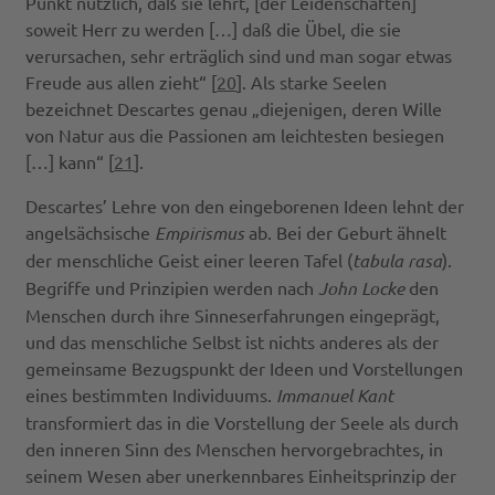
Punkt nützlich, daß sie lehrt, [der Leidenschaften]
soweit Herr zu werden […] daß die Übel, die sie
verursachen, sehr erträglich sind und man sogar etwas
Freude aus allen zieht“ [
20
]. Als starke Seelen
bezeichnet Descartes genau „diejenigen, deren Wille
von Natur aus die Passionen am leichtesten besiegen
[…] kann“ [
21
].
Descartes’ Lehre von den eingeborenen Ideen lehnt der
angelsächsische
Empirismus
ab. Bei der Geburt ähnelt
der menschliche Geist einer leeren Tafel (
tabula rasa
).
Begriffe und Prinzipien werden nach
John Locke
den
Menschen durch ihre Sinneserfahrungen eingeprägt,
und das menschliche Selbst ist nichts anderes als der
gemeinsame Bezugspunkt der Ideen und Vorstellungen
eines bestimmten Individuums.
Immanuel Kant
transformiert das in die Vorstellung der Seele als durch
den inneren Sinn des Menschen hervorgebrachtes, in
seinem Wesen aber unerkennbares Einheitsprinzip der