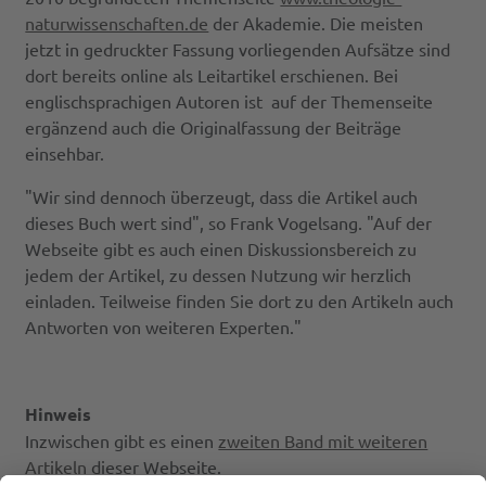
naturwissenschaften.de
der Akademie. Die meisten
jetzt in gedruckter Fassung vorliegenden Aufsätze sind
dort bereits online als Leitartikel erschienen. Bei
englischsprachigen Autoren ist auf der Themenseite
ergänzend auch die Originalfassung der Beiträge
einsehbar.
"Wir sind dennoch überzeugt, dass die Artikel auch
dieses Buch wert sind", so Frank Vogelsang. "Auf der
Webseite gibt es auch einen Diskussionsbereich zu
jedem der Artikel, zu dessen Nutzung wir herzlich
einladen. Teilweise finden Sie dort zu den Artikeln auch
Antworten von weiteren Experten."
Hinweis
Inzwischen gibt es einen
zweiten Band mit weiteren
Artikeln
dieser Webseite.