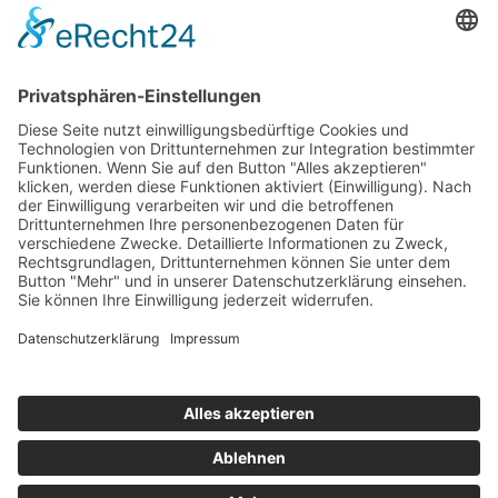
Bildnachweis
(1) Buchcover: Gestaltung art work shop, Düsseldorf.
Titelbild © picture-alliance/akg-images. Michelangelo
Buonarroti "Die Erschaffung Adams" (1511/12).
Ausschnitt: Hand Gottes und die Hand Adams,
bearbeitet. Fresko. Rom, Vatikan, Cappella Sistina (Foto
vor der Restaurierung).
(2) Titelblatt von Galileis Dialog über die zwei
Weltsysteme. 1632 wurde Galileis Dialog "Über die zwei
wichtigsten Weltsysteme, das ptolemäische und das
kopernikanische" in Florenz veröffentlicht. Das hier zu
sehende Titelbild zeigt eine fiktive Gesprächsszene
zwischen drei großen Naturwissenschaftlern ihrer
jeweiligen Zeit - Aristotels (384 v. Chr. - 322 v. Chr.),
Ptolemäus (ca. 100 - 160 n. Chr.) und Kopernikus (1473 -
1543). Quelle: Wikimedia Commons (Public Domain,
File: Galilei-weltsysteme 1-621x85.jpg).
(3) 3d render of dna structure © DigitalGenetics -