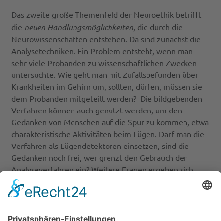
Das zweite große Themenfeld
der Neuroethik betrifft
die
neuen Handlungsmöglichkeiten
, die durch die
Neurowissenschaften entstehen. Da sind zunächst die
Analysetechniken. Ein Problem entsteht, wenn man
sehr viele Probanden zu wissenschaftlichen Zwecken
untersuchte. Wie geht man mit Zufallsbefunden über
Krankheiten im Gehirn um, sollten, dürfen, müssen sie
dem Probanden mitgeteilt werden? Die bildgebenden
Verfahren können auch genutzt werden, um den
Gedanken von Menschen auf die Spur zu kommen, etwa
charakteristische Aktivitäten beim Lügen. Darf man die
Verfahren als Lügendetektoren einsetzen, sind die
Gedanken noch frei, wer grenzt den Gebrauch der
Analyseverfahren ein? Weitere Fragen ergeben sich
neue Möglichkeiten in der klinischen Medizin. Wenn
man mit invasiven Methoden in das Gehirn Patienten
von schweren Krankheiten befreien kann (Epilepsie,
Parkinson, schwere Depressionen), welche