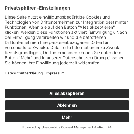
Wegbegleiter für die Tage des Jahres. Ein
Kalenderbuch, München 1993, 247.
2. Geheimnis, in: Evangelisches Lexikon für Theologie
und Gemeinde, hg. v. Helmut Burkhardt und Uwe
Swarat, Bd. 2, Wuppertal und Zürich 1993, 673-675.
3. Sprache, in: ebd., Bd. 3, Wuppertal und Zürich 1994,
1887-1889.
4. Symbol, in ebd., 1946f.
5. Lessing, Gotthold Ephraim (1729-1781), in:
Encyclopédie du protestantisme, Genf 1995, 866f.
6. Schöpfer/Schöpfung VII. Reformation bis Neuzeit, in:
Theologische Realenzyklopädie, Bd. 30, Berlin/New York
1999, 305-326.
7. Gogarten, Friedrich, in: Metzler Lexikon Christlicher