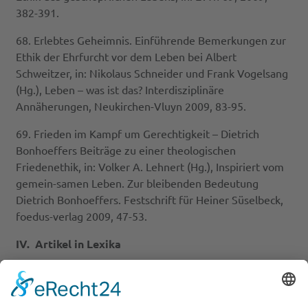
382-391.
68. Erlebtes Geheimnis. Einführende Bemerkungen zur
Ethik der Ehrfurcht vor dem Leben bei Albert
Schweitzer, in: Nikolaus Schneider und Frank Vogelsang
(Hg.), Leben – was ist das? Interdisziplinäre
Annäherungen, Neukirchen-Vluyn 2009, 83-95.
69. Frieden im Kampf um Gerechtigkeit – Dietrich
Bonhoeffers Beiträge zu einer theologischen
Friedenethik, in: Volker A. Lehnert (Hg.), Inspiriert vom
gemein-samen Leben. Zur bleibenden Bedeutung
Dietrich Bonhoeffers. Festschrift für Heiner Süselbeck,
foedus-verlag 2009, 47-53.
IV. Artikel in Lexika
1. Geburtstag von Johann Georg Hamann (1730-1788),
27. August, (Gedenkblatt) in: Rudolf Englert (Hg.),
Woran sie glaubten - wofür sie lebten. 365