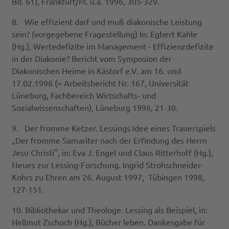
Bd. 61), Frankfurt/M. u.a. 1996, 305-329.
8. Wie effizient darf und muß diakonische Leistung
sein? (vorgegebene Fragestellung) In: Egbert Kahle
(Hg.), Wertedefizite im Management - Effizienzdefizite
in der Diakonie? Bericht vom Symposion der
Diakonischen Heime in Kästorf e.V. am 16. und
17.02.1996 (= Arbeitsbericht Nr. 167, Universität
Lüneburg, Fachbereich Wirtschafts- und
Sozialwissenschaften), Lüneburg 1996, 21-30.
9. Der fromme Ketzer. Lessings Idee eines Trauerspiels
„Der fromme Samariter nach der Erfindung des Herrn
Jesu Christi", in: Eva J. Engel und Claus Ritterhoff (Hg.),
Neues zur Lessing-Forschung. Ingrid Strohschneider-
Kohrs zu Ehren am 26. August 1997, Tübingen 1998,
127-151.
10. Bibliothekar und Theologe. Lessing als Beispiel, in:
Hellmut Zschoch (Hg.), Bücher leben. Dankesgabe für