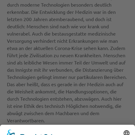
durch moderne Technologien besonders deutlich
erkennbar. Die Entwicklung der Medizin war in den
letzten 200 Jahren atemberaubend, und doch ist
deutlich: Menschen sind nach wie vor krank und
vulnerabel. Auch die bestausgestatte medizinische
Versorgung verhindert nicht Erkrankungen wie man
etwa an der aktuellen Corona-Krise sehen kann. Zudem
führt jede Zivilisation zu neuen Krankheiten. Menschen
sind als leibliche Wesen immer Teil der Umwelt und auf
das Innigste mit ihr verbunden, die Distanzierung über
Technologien gelingt immer nur partikularen Bereichen.
Das aber heißt, dass es gerade in der Medizin auch auf
die Weisheit ankommt, die Handlungsoptionen, die
durch Technologien entstehen, abzuwägen. Auch hier
ist eine Ethik des technisch Möglichen notwendig, die
abwägt zwischen dem Machbaren und dem
Verantwortbaren.
Frank Vogelsang