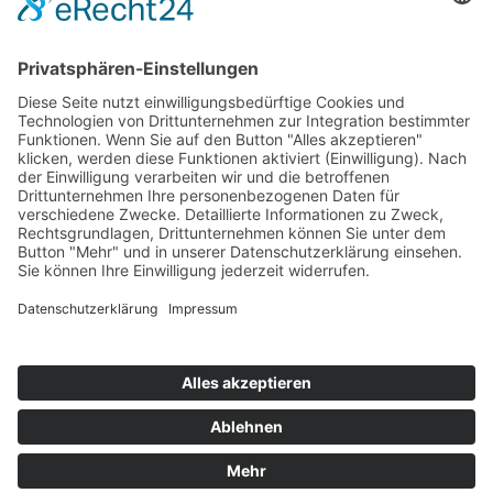
Publiziert im April 2020
LEITARTIKEL ZUM THEMA
Andreas Losch, Gott und das Virus
Ernst Peter Fischer, Eine ganz kurze Geschichte
der Medizin
Ernst Peter Fischer, Eine ganz kurze Geschichte
der Technik
Thomas Ramge, Superintelligenz und Singularität:
Übernehmen Künstliche Intelligenz und Roboter
die Macht?
Bendikt Paul Göcke, Technik und Transzendenz:
Über das Wesen der Technik und die normativen
Verpflichtungen ihres Gebrauchs
Michael Blume, Digitale Tyrannophilie
Bildnachweis
Code Da Vinci Classic Retro Illustration: Adobe Stock
#206834948 ©klss777