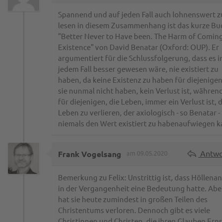
Spannend und auf jeden Fall auch lohnenswert z
lesen in diesem Zusammenhang ist das kurze Bu
"Better Never to Have been. The Harm of Coming
Existence" von David Benatar (Oxford: OUP). Er
argumentiert für die Schlussfolgerung, dass es i
jedem Fall besser gewesen wäre, nie existiert zu
haben, da keine Existenz zu haben für diejenigen
sie nunmal nicht haben, kein Verlust ist, währen
für diejenigen, die Leben, immer ein Verlust ist, 
Leben zu verlieren, der axiologisch - so Benatar -
niemals den Wert existiert zu habenaufwiegen k
Antwo
Frank Vogelsang
am 09.05.2020
Bemerkung zu Felix: Unstrittig ist, dass Höllena
in der Vergangenheit eine Bedeutung hatte. Aber
hat sie heute zumindest in großen Teilen des
Christentums verloren. Dennoch gibt es viele
Christinnen und Christen, die ihren Glauben Ern