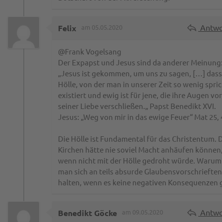
Antwo
Felix
am 05.05.2020
@Frank Vogelsang
Der Expapst und Jesus sind da anderer Meinung
„Jesus ist gekommen, um uns zu sagen, […] dass
Hölle, von der man in unserer Zeit so wenig spric
existiert und ewig ist für jene, die ihre Augen vor
seiner Liebe verschließen.„ Papst Benedikt XVI.
Jesus: „Weg von mir in das ewige Feuer“ Mat 25, 
Die Hölle ist Fundamental für das Christentum. 
Kirchen hätte nie soviel Macht anhäufen können
wenn nicht mit der Hölle gedroht würde. Warum 
man sich an teils absurde Glaubensvorschrieften
halten, wenn es keine negativen Konsequenzen 
Antwo
Benedikt Göcke
am 09.05.2020