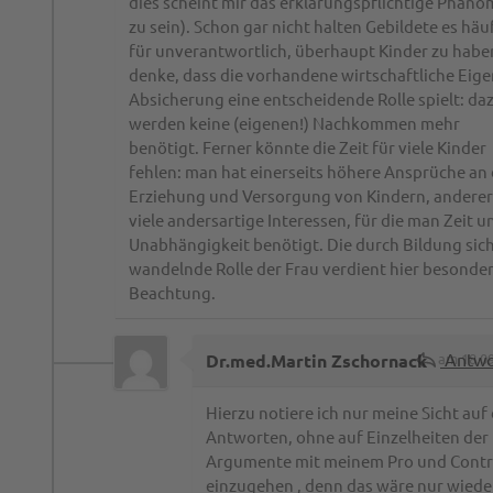
dies scheint mir das erklärungspflichtige Phän
zu sein). Schon gar nicht halten Gebildete es häu
für unverantwortlich, überhaupt Kinder zu haben
denke, dass die vorhandene wirtschaftliche Eige
Absicherung eine entscheidende Rolle spielt: da
werden keine (eigenen!) Nachkommen mehr
benötigt. Ferner könnte die Zeit für viele Kinder
fehlen: man hat einerseits höhere Ansprüche an 
Erziehung und Versorgung von Kindern, anderer
viele andersartige Interessen, für die man Zeit u
Unabhängigkeit benötigt. Die durch Bildung sic
wandelnde Rolle der Frau verdient hier besonde
Beachtung.
Antwo
Dr.med.Martin Zschornack
am 18.0
Hierzu notiere ich nur meine Sicht auf 
Antworten, ohne auf Einzelheiten der
Argumente mit meinem Pro und Cont
einzugehen , denn das wäre nur wiede