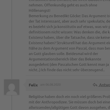
nehmen. Offenkundig geht es auch ohne
Höllenangst!
Bemerkung zu Benedikt Göcke: Das Argument ist
der Tat interessant, aber auch sehr spekulativ, d
es bezieht sich ja konstitutiv auf etwas, was wir 
definitionem nicht wissen: Was denken die, die 
Existenz haben, über die Tatsache, dass sie keine
Existenz haben? Strukturell hat das Argument ei
Nähe zu dem Argument von Pascal, dass man be
an Gott glauben solle. Beidesmal wird der
Argumentationsbereich über das Bekannte
ausgedehnt (den Pascalschen Gott kennt man ja
nicht..) Ich finde das nicht sehr überzeugend..
Antwo
Felix
am 06.08.2020
Religiöse haben doch ein noch viel größeres Pro
mit der Anthropodizee. Sie müssen doch bei ein
allwissenden/allgütigen Gott davon ausgehen, 