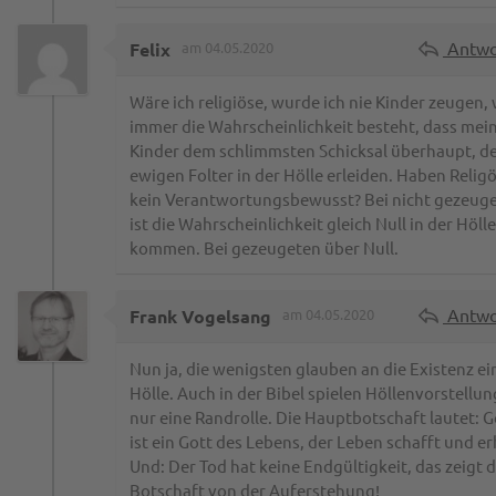
Antwo
Felix
am 04.05.2020
Wäre ich religiöse, wurde ich nie Kinder zeugen, 
immer die Wahrscheinlichkeit besteht, dass mei
Kinder dem schlimmsten Schicksal überhaupt, d
ewigen Folter in der Hölle erleiden. Haben Relig
kein Verantwortungsbewusst? Bei nicht gezeug
ist die Wahrscheinlichkeit gleich Null in der Hölle
kommen. Bei gezeugeten über Null.
Antwo
Frank Vogelsang
am 04.05.2020
Nun ja, die wenigsten glauben an die Existenz ei
Hölle. Auch in der Bibel spielen Höllenvorstellu
nur eine Randrolle. Die Hauptbotschaft lautet: G
ist ein Gott des Lebens, der Leben schafft und er
Und: Der Tod hat keine Endgültigkeit, das zeigt d
Botschaft von der Auferstehung!