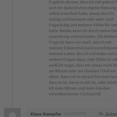
Ergebnis dessen, dass ich viel gelernt
und mir dadurch eine eigene Meinung
selbst erworben habe, etwas also für
richtig und bewiesen oder aber noch
fragwürdig und weiterer Mühe für we
halte. Beides kann ich durch meine D
zuverlässig unterscheiden. Die bleibe
Frage ist dann nur noch, wie ich mit
meinem Erkenntnisstand zurechtkom
meinem Leben. Bin ich zufrieden und 
weitere Fragen dazu, oder fühle ich o
weiß ich sogar, dass mir etwas noch fe
am Wissen oder am Glauben ? Und vor
allem : Kann ich es darauf beruhen las
dass es ist, wie es in mir ist, oder möc
ich mein Wissen und mein Glauben
vervollkommnen ? Grüsse MZ
Antwo
Klaus Stampfer
am 10.07.2018