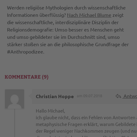
Werden religiöse Mythologien durch wissenschaftliche
Informationen überflüssig?
Nach Michael Blume
zeigt
die wissenschaftliche, interdisziplinäre Disziplin der
Religionsdemografie: Umso besser es Menschen geht
und umso gebildeter sie im Durchschnitt sind, umso
stärker stoßen sie an die philosophische Grundfrage der
#Anthropodizee.
KOMMENTARE (9)
Antwo
Christian Hoppe
am 09.07.2018
Hallo Michael,
ich glaube nicht, dass ein Fehlen von Antworten
metaphysische Fragen erklärt, warum Gebildete 
der Regel weniger Nachkommen zeugen (und nu