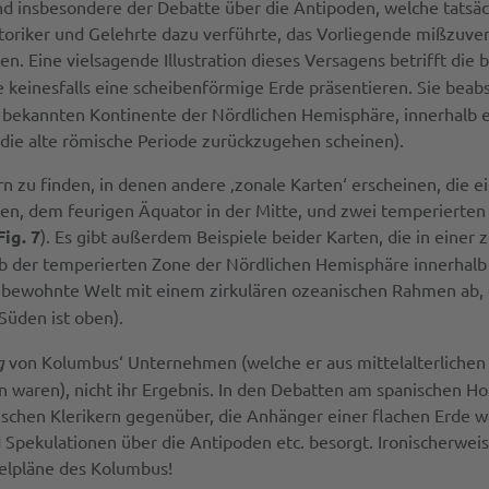
 und insbesondere der Debatte über die Antipoden, welche tatsäc
toriker und Gelehrte dazu verführte, das Vorliegende mißzuver
en. Eine vielsagende Illustration dieses Versagens betrifft die
te keinesfalls eine scheibenförmige Erde präsentieren. Sie beabs
rei bekannten Kontinente der Nördlichen Hemisphäre, innerhalb 
die alte römische Periode zurückzugehen scheinen).
hern zu finden, in denen andere ‚zonale Karten‘ erscheinen, die 
en, dem feurigen Äquator in der Mitte, und zwei temperierten
Fig. 7
). Es gibt außerdem Beispiele beider Karten, die in einer 
lb der temperierten Zone der Nördlichen Hemisphäre innerhal
ie bewohnte Welt mit einem zirkulären ozeanischen Rahmen ab, 
 Süden ist oben).
g
von Kolumbus‘ Unternehmen (welche er aus mittelalterlichen 
n waren), nicht ihr Ergebnis. In den Debatten am spanischen Ho
tischen Klerikern gegenüber, die Anhänger einer flachen Erde w
 Spekulationen über die Antipoden etc. besorgt. Ironischerweis
gelpläne des Kolumbus!