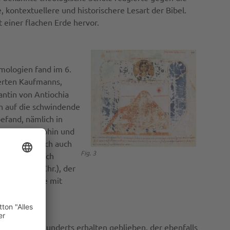
 kontextuellere und historischere Lesart der Bibel.
 einer flachen Erde hervor.
mologien fand im 6.
ierten Kaufmanns,
antin von Antiochia
ich auf die schwindende
efand, nämlich in
der Philosophin und
ria tatsächlich auch
Fig. 3
on Cosmas durch
 ca. 570 n.Chr.), der
 flachen Erde mit
dem 7. Jahrhunderts erhalten geblieben, der ebenfalls