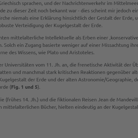
riechisch sprachen, und der Nachrichtenverkehr im Mittelmeer
de zu dieser Zeit noch bekannt war - dies scheint mir jedoch e
 Kirche niemals eine Erklärung hinsichtlich der Gestalt der Erd
obuste Verteidigung der Kugelgestalt der Erde.
en mittelalterliche Intellektuelle als Erben einer ‚konservativ
 Solch ein Zugang basierte weniger auf einer Missachtung ihr
ne des Wissens, wie Plato und Aristoteles.
r Universitäten vom 11. Jh. an, die frenetische Aktivität der Üb
batten und manchmal stark kritischen Reaktionen gegenüber a
er Kugelgestalt der Erde und der alten Astronomie/Geographie, 
urde (
Fig. 1 und 5
).
(frühes 14. Jh.) und die fiktionalen Reisen Jean de Mandeville
ittelalterlichen Bücher, hielten eindeutig an der Kugelgestalt