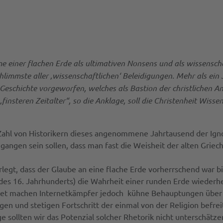
einer flachen Erde als ultimativen Nonsens und als wissenschaf
hlimmste aller ‚wissenschaftlichen‘ Beleidigungen. Mehr als ei
eschichte vorgeworfen, welches als Bastion der christlichen A
insteren Zeitalter“, so die Anklage, soll die Christenheit Wisse
Zahl von Historikern dieses angenommene Jahrtausend der Ignora
gangen sein sollen, dass man fast die Weisheit der alten Griec
legt, dass der Glaube an eine flache Erde vorherrschend war b
es 16. Jahrhunderts) die Wahrheit einer runden Erde wiederhe
fnet machen Internetkämpfer jedoch kühne Behauptungen übe
gen und stetigen Fortschritt der einmal von der Religion befrei
 sollten wir das Potenzial solcher Rhetorik nicht unterschätze