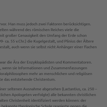
hervor. Man muss jedoch zwei Faktoren berücksichtigen.
elten während des römischen Reiches viele die
e mit großer Genauigkeit den Umfang der Erde schon
- ca. 55 v.Chr.) die Kugelgestalt, und Plinius der Ältere
stalt, auch wenn sie selbst nicht Anhänger einer flachen
 Es war die Ära der Enzyklopädisten und Kommentatoren.
den, wenn sie Informationen und Zusammenfassungen
Moralphilosophen mehr an menschlichen und religiösen
sste das entstehende Christentum.
n einer seltenen Ausnahme abgesehen (Lactantius, ca. 250 –
tlichen Apologeten verfolgte) alle bekannten christlichen
ten Christenheit identifiziert werden können: der
hre bekannte theologische Schule reagierte gegen die