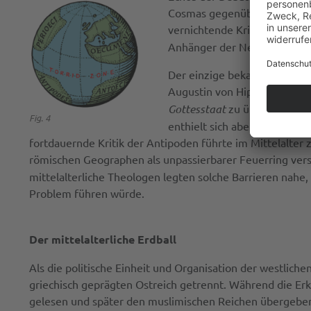
Cosmas gegenüber kritisch ei
vernichtende Kritik darüber 
Anhänger der Nestorianische
Der einzige bekannte westlic
Augustin von Hippo gelesen.
Gottesstaat
zu überwinden. A
Fig. 4
enthielt sich aber jeglicher 
fortdauernde Kritik der Antipoden führte im Mittelalter
römischen Geographen als unpassierbarer Feuerring ver
mittelalterliche Theologen legten solche Barrieren nah
Problem führen würde.
Der mittelalterliche Erdball
Als die politische Einheit und Organisation der westlic
griechisch geprägten Ostreich getrennt. Während die Erk
gelesen und später den muslimischen Reichen übergeben 