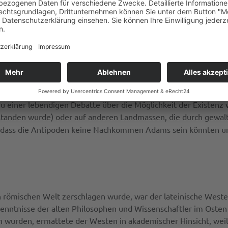
ngestellt war. Zwei Jahrhunderte später las der Patriarch von 
in seiner
Bibliotheca
. Zu diesem Zeitpunkt waren die Antiochen
n Häresie verurteilt wurden, was auch zu dem Niedergang ihre
he, also lateinische Autor, der den Glauben an eine kugelförmi
 Augustinus versuchte Lactantius’ apologetisches Buch der
Gött
ugustin blieb kritisch gegenüber der Vorstellung von Menschen
Kritik an der Kugelgestalt der Erde. Lactantius wurde in der fo
 zu einer lebendigen Debatte über die Möglichkeit der Existenz
standen wurde) oder auf anderen Landmassen, die durch gewalt
e, dass die Antipoden keine Nachkommen Adams sein könnten un
hen römischen Welt zerschlagen wurde, war der lateinische West
enntnisse der alten Philosophen und Wissenschaftler im Osten w
wurden, ermattete der Westen in akademischer Hinsicht, weil