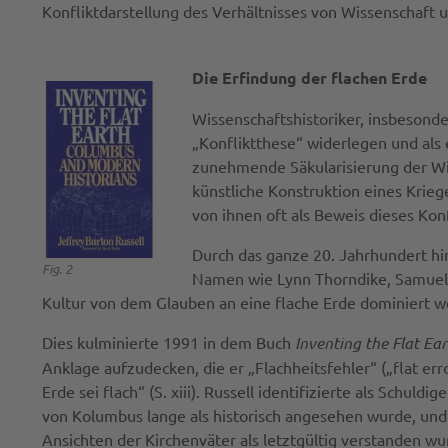
Konfliktdarstellung des Verhältnisses von Wissenschaft 
Die Erfindung der flachen Erde
Wissenschaftshistoriker, insbesonde
„Konfliktthese“ widerlegen und als 
zunehmende Säkularisierung der Wis
künstliche Konstruktion eines Krieg
von ihnen oft als Beweis dieses Konf
Durch das ganze 20. Jahrhundert hi
Fig. 2
Namen wie Lynn Thorndike, Samuel El
Kultur von dem Glauben an eine flache Erde dominiert w
Dies kulminierte 1991 in dem Buch
Inventing the Flat Ea
Anklage aufzudecken, die er „Flachheitsfehler“ („flat err
Erde sei flach“ (S. xiii). Russell identifizierte als Schu
von Kolumbus lange als historisch angesehen wurde, und
Ansichten der Kirchenväter als letztgültig verstanden wu