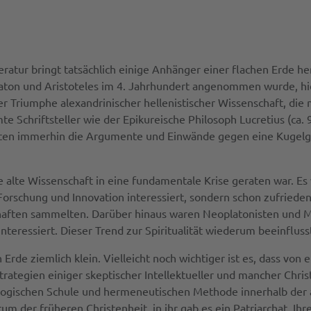
teratur bringt tatsächlich einige Anhänger einer flachen Erde 
Platon und Aristoteles im 4. Jahrhundert angenommen wurde, hi
der Triumphe alexandrinischer hellenistischer Wissenschaft, di
 Schriftsteller wie der Epikureische Philosoph Lucretius (ca. 99
zierten immerhin die Argumente und Einwände gegen eine Kugelge
die alte Wissenschaft in eine fundamentale Krise geraten war.
Forschung und Innovation interessiert, sondern schon zufrie
chaften sammelten. Darüber hinaus waren Neoplatonisten und 
interessiert. Dieser Trend zur Spiritualität wiederum beeinflu
 Erde ziemlich klein. Vielleicht noch wichtiger ist es, dass vo
Strategien einiger skeptischer Intellektueller und mancher Chris
ogischen Schule und hermeneutischen Methode innerhalb der al
um der früheren Christenheit, in ihr gab es ein Patriarchat. I