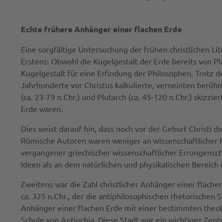
Echte frühere Anhänger einer flachen Erde
Eine sorgfältige Untersuchung der frühen christlichen Li
Erstens: Obwohl die Kugelgestalt der Erde bereits von 
Kugelgestalt für eine Erfindung der Philosophen. Trotz 
Jahrhunderte vor Christus kalkulierte, verneinten berühmte
(ca. 23-79 n.Chr.) und Plutarch (ca. 45-120 n.Chr.) skiz
Erde waren.
Dies weist darauf hin, dass noch vor der Geburt Christi 
Römische Autoren waren weniger an wissenschaftlicher 
vergangener griechischer wissenschaftlicher Errungens
Ideen als an dem natürlichen und physikalischen Bereich 
Zweitens war die Zahl christlicher Anhänger einer flachen
ca. 325 n.Chr., der die antiphilosophischen rhetorischen 
Anhänger einer flachen Erde mit einer bestimmten theol
Schule von Antiochia. Diese Stadt war ein wichtiges Zentr