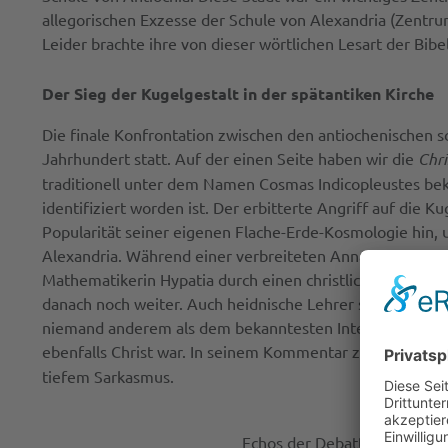
allegorischen Exzesse der Schule von Alexandria (Zentrum
Leider brachte ihre von dieser wörtlichen Lesart der Bib
Der Sieg der Kugelgestalt in der spätantiken Kirche
Die finale Konfrontation zwischen den antiochenischen 
Jahrhundert statt. Auf der einen Seite haben wir die
Chri
traditionell unter dem Namen Cosmas Indicopleustes bek
identifiziert worden ist. Der erbitterte Angriff auf die K
Popularität seiner eigenen Flache-Erde-Kosmologie hin, u
Alexandria. Während einer verbreiteten Annahme zufol
Mathematikerin Hypatia durch einen christlichen Mob im 
danach noch weiter. Auch heidnische Lehrer setzten ihre 
niemand anderem als dem bekanntesten Intellektuellen der 
ebenfalls Christ war. In seinem Kommentar zu Genesis 1 
tiefem Sarkasmus.
Echos der Debatte sind uns i