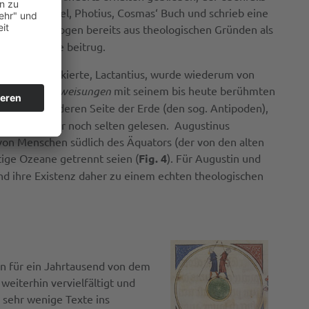
Konstantinopel, Photius, Cosmas‘ Buch und schrieb eine
ischen Theologen bereits aus theologischen Gründen als
r Kosmologie beitrug.
ge Erde attackierte, Lactantius, wurde wiederum von
lichen Unterweisungen
mit seinem bis heute berühmten
 auf der anderen Seite der Erde (den sog. Antipoden),
lgenden Zeit nur noch selten gelesen. Augustinus
 von Menschen südlich des Äquators (der von den alten
ige Ozeane getrennt seien (
Fig. 4
). Für Augustin und
d ihre Existenz daher zu einem echten theologischen
en für ein Jahrtausend von dem
eiterhin vervielfältigt und
 sehr wenige Texte ins