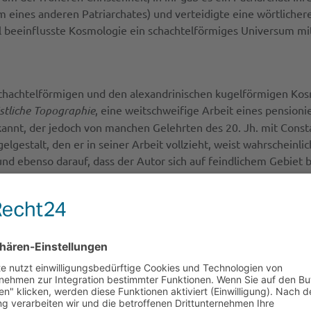
 eines anderen Patriarchates) und verteidigte eine wörtlichere,
el beeinflusste Kosmologie ein schachtelförmiges Universum mit
schachtelförmigen und den alexandrinischen kugelförmigen Kos
stliche Topographie
, eine weitschweifige Arbeit eines pension
annt, der jedoch von manchen Gelehrten des 20. Jh. mit Const
ugelgestalt, den er in seiner Arbeit vollzieht, weist wahrscheinl
nd ebenso darauf, dass der Autor sich auf feindlichem Gebiet b
ge dort die Wissenschaft im Zusammenhang mit der Ermordung 
Jahre 415 ausradiert wurde, blühte die Wissenschaft in Alexand
Aktivitäten in dieser Zeit fort. Tatsächlich wurden die Ideen v
Zeit in Alexandria in Frage gestellt: John Philoponus (ca. 470-
(
De Opificio Mundi
) erwiderte Philoponus den Anhängern einer
n einem Buch des armenischen Wissenschaftlers Shirakatsi aus 