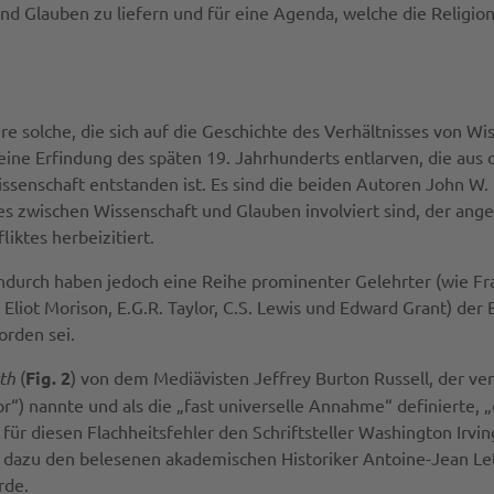
und Glauben zu liefern und für eine Agenda, welche die Religi
re solche, die sich auf die Geschichte des Verhältnisses von W
eine Erfindung des späten 19. Jahrhunderts entlarven, die aus
senschaft entstanden ist. Es sind die beiden Autoren John W.
es zwischen Wissenschaft und Glauben involviert sind, der angeb
liktes herbeizitiert.
ndurch haben jedoch eine Reihe prominenter Gelehrter (wie Fr
iot Morison, E.G.R. Taylor, C.S. Lewis und Edward Grant) der 
orden sei.
rth
(
Fig. 2
) von dem Mediävisten Jeffrey Burton Russell, der ve
or“) nannte und als die „fast universelle Annahme“ definierte, 
ldige für diesen Flachheitsfehler den Schriftsteller Washington I
 dazu den belesenen akademischen Historiker Antoine-Jean Le
rde.