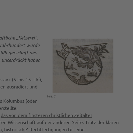
tliche „Ketzerei“.
n Jahrhundert wurde
nhängerschaft des
n unterdrückt haben.
nz (5. bis 15. Jh.),
hen ausradiert und
Fig. 1
is Kolumbus (oder
rstellte.
r
das von dem finsteren
christlichen
Zeitalter
ten Wissenschaft auf der anderen Seite. Trotz der klaren
n, historische‘ Rechtfertigungen für eine