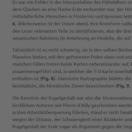
Es war ein Fehler in der Interpretation des Mittelalters
dem Glauben an eine flache Erde verbunden war, der His
mittelalterliche Menschen in Finsternis und Ignoranz lebt
6
, üblicherweise ist der Osten oben). Ihre Kreisform soll
den Leser relevanten Teile zu identifizieren, also die d
ozeanischen Rahmens (in Anlehnung an Modelle, die auf 
Tatsächlich ist es nicht schwierig, sie in den selben Büc
Planeten bieten, mit den gefrorenen Polen oben und unt
manchen Fällen treten beide Karten nebeneinander auf,
zusammengeführt sind, in welcher die T-O karte innerha
enthalten ist (
Fig. 8
). Islamische Kartographie bildete d
beinhaltete, die klimatische Zonen bezeichneten (
Fig. 9
,
Die Kenntnis der Kugelgestalt war also die
Voraussetzun
kirchlichen Autoren wie Pierre d’Ailly geschrieben worde
ersten Atlantiküberquerung führten, stand er nicht fana
wegen der Distanz, der Schwierigkeit einer Rückkehr und
Kugelgestalt der Erde sogar als Argument gegen die Se