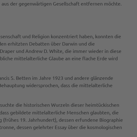
on aus der gegenwärtigen Gesellschaft entfernen möchte.
issenschaft und Religion konzentriert haben, konnten die
 den erhitzten Debatten über Darwin und die
 Draper und Andrew D. White, die immer wieder in diese
liche mittelalterliche Glaube an eine flache Erde wird
ancis S. Betten im Jahre 1923 und andere glänzende
Behauptung widersprochen, dass die mittelalterliche
rsuchte die historischen Wurzeln dieser heimtückischen
„dass gebildete mittelalterliche Menschen glaubten, die
rving (frühes 19. Jahrhundert), dessen erfundene Biographie
tronne, dessen gelehrter Essay über die kosmologischen