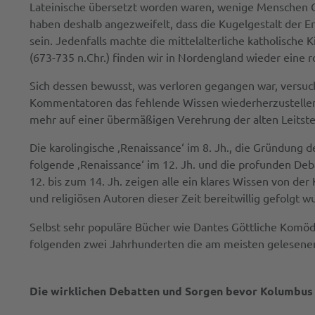
Lateinische übersetzt worden waren, wenige Menschen G
haben deshalb angezweifelt, dass die Kugelgestalt der Er
sein. Jedenfalls machte die mittelalterliche katholische
(673-735 n.Chr.) finden wir in Nordengland wieder eine r
Sich dessen bewusst, was verloren gegangen war, versucht
Kommentatoren das fehlende Wissen wiederherzustellen.
mehr auf einer übermäßigen Verehrung der alten Leitster
Die karolingische ‚Renaissance‘ im 8. Jh., die Gründung de
folgende ‚Renaissance‘ im 12. Jh. und die profunden De
12. bis zum 14. Jh. zeigen alle ein klares Wissen von d
und religiösen Autoren dieser Zeit bereitwillig gefolgt w
Selbst sehr populäre Bücher wie Dantes Göttliche Komödie 
folgenden zwei Jahrhunderten die am meisten gelesenen m
Die wirklichen Debatten und Sorgen bevor Kolumbus