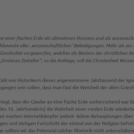
einer flachen Erde als ultimativen Nonsens und als wissenschaf
hlimmste aller ‚wissenschaftlichen‘ Beleidigungen. Mehr als ei
eschichte vorgeworfen, welches als Bastion der christlichen A
insteren Zeitalter“, so die Anklage, soll die Christenheit Wisse
Zahl von Historikern dieses angenommene Jahrtausend der Ignora
gangen sein sollen, dass man fast die Weisheit der alten Griec
legt, dass der Glaube an eine flache Erde vorherrschend war b
es 16. Jahrhunderts) die Wahrheit einer runden Erde wiederhe
fnet machen Internetkämpfer jedoch kühne Behauptungen übe
gen und stetigen Fortschritt der einmal von der Religion befrei
 sollten wir das Potenzial solcher Rhetorik nicht unterschätze