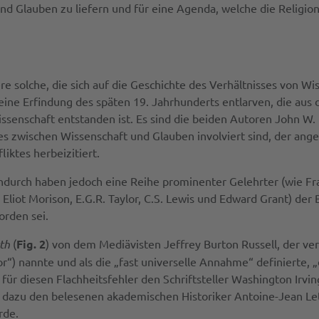
und Glauben zu liefern und für eine Agenda, welche die Religi
re solche, die sich auf die Geschichte des Verhältnisses von W
eine Erfindung des späten 19. Jahrhunderts entlarven, die aus
senschaft entstanden ist. Es sind die beiden Autoren John W.
es zwischen Wissenschaft und Glauben involviert sind, der angeb
liktes herbeizitiert.
ndurch haben jedoch eine Reihe prominenter Gelehrter (wie Fr
iot Morison, E.G.R. Taylor, C.S. Lewis und Edward Grant) der 
orden sei.
rth
(
Fig. 2
) von dem Mediävisten Jeffrey Burton Russell, der ve
or“) nannte und als die „fast universelle Annahme“ definierte, 
ldige für diesen Flachheitsfehler den Schriftsteller Washington I
 dazu den belesenen akademischen Historiker Antoine-Jean Le
rde.