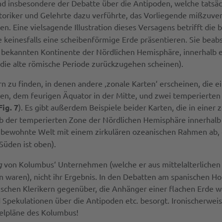
 und insbesondere der Debatte über die Antipoden, welche tatsäc
toriker und Gelehrte dazu verführte, das Vorliegende mißzuver
en. Eine vielsagende Illustration dieses Versagens betrifft die
te keinesfalls eine scheibenförmige Erde präsentieren. Sie beabs
rei bekannten Kontinente der Nördlichen Hemisphäre, innerhalb 
die alte römische Periode zurückzugehen scheinen).
hern zu finden, in denen andere ‚zonale Karten‘ erscheinen, die 
en, dem feurigen Äquator in der Mitte, und zwei temperierten
Fig. 7
). Es gibt außerdem Beispiele beider Karten, die in einer 
lb der temperierten Zone der Nördlichen Hemisphäre innerhal
ie bewohnte Welt mit einem zirkulären ozeanischen Rahmen ab, 
 Süden ist oben).
g
von Kolumbus‘ Unternehmen (welche er aus mittelalterlichen 
n waren), nicht ihr Ergebnis. In den Debatten am spanischen Ho
tischen Klerikern gegenüber, die Anhänger einer flachen Erde w
 Spekulationen über die Antipoden etc. besorgt. Ironischerweis
gelpläne des Kolumbus!