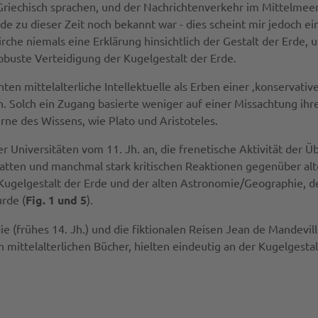
riechisch sprachen, und der Nachrichtenverkehr im Mittelmeer
de zu dieser Zeit noch bekannt war - dies scheint mir jedoch e
 Kirche niemals eine Erklärung hinsichtlich der Gestalt der Erd
obuste Verteidigung der Kugelgestalt der Erde.
en mittelalterliche Intellektuelle als Erben einer ‚konservativ
 Solch ein Zugang basierte weniger auf einer Missachtung ihr
ne des Wissens, wie Plato und Aristoteles.
r Universitäten vom 11. Jh. an, die frenetische Aktivität der Üb
batten und manchmal stark kritischen Reaktionen gegenüber a
er Kugelgestalt der Erde und der alten Astronomie/Geographie, 
urde (
Fig. 1 und 5
).
(frühes 14. Jh.) und die fiktionalen Reisen Jean de Mandeville
ittelalterlichen Bücher, hielten eindeutig an der Kugelgestalt