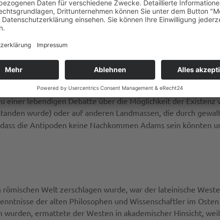
ngestellt war. Zwei Jahrhunderte später las der Patriarch von 
in seiner
Bibliotheca
. Zu diesem Zeitpunkt waren die Antiochen
n Häresie verurteilt wurden, was auch zu dem Niedergang ihre
he, also lateinische Autor, der den Glauben an eine kugelförmi
 Augustinus versuchte Lactantius’ apologetisches Buch der
Gött
ugustin blieb kritisch gegenüber der Vorstellung von Menschen
Kritik an der Kugelgestalt der Erde. Lactantius wurde in der fo
 zu einer lebendigen Debatte über die Möglichkeit der Existenz
standen wurde) oder auf anderen Landmassen, die durch gewalt
e, dass die Antipoden keine Nachkommen Adams sein könnten un
hen römischen Welt zerschlagen wurde, war der lateinische West
enntnisse der alten Philosophen und Wissenschaftler im Osten w
wurden, ermattete der Westen in akademischer Hinsicht, weil