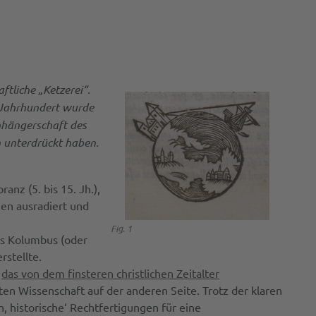
tliche „Ketzerei“.
n Jahrhundert wurde
nhängerschaft des
n unterdrückt haben.
nz (5. bis 15. Jh.),
hen ausradiert und
Fig. 1
is Kolumbus (oder
rstellte.
r
das von dem finsteren
christlichen
Zeitalter
ten Wissenschaft auf der anderen Seite. Trotz der klaren
n, historische‘ Rechtfertigungen für eine