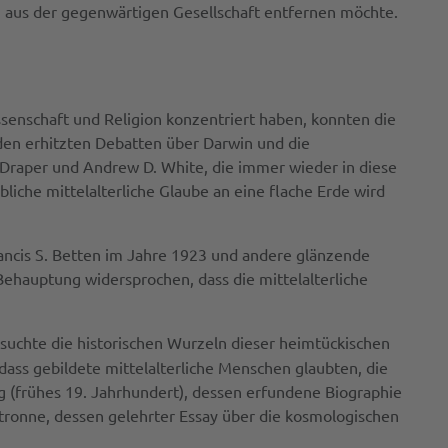
on aus der gegenwärtigen Gesellschaft entfernen möchte.
issenschaft und Religion konzentriert haben, konnten die
 den erhitzten Debatten über Darwin und die
 Draper und Andrew D. White, die immer wieder in diese
liche mittelalterliche Glaube an eine flache Erde wird
ancis S. Betten im Jahre 1923 und andere glänzende
Behauptung widersprochen, dass die mittelalterliche
rsuchte die historischen Wurzeln dieser heimtückischen
„dass gebildete mittelalterliche Menschen glaubten, die
rving (frühes 19. Jahrhundert), dessen erfundene Biographie
tronne, dessen gelehrter Essay über die kosmologischen