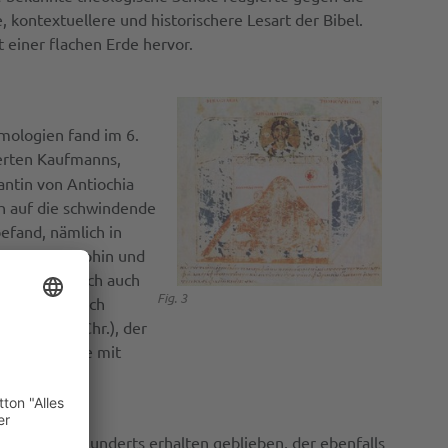
 kontextuellere und historischere Lesart der Bibel.
 einer flachen Erde hervor.
mologien fand im 6.
ierten Kaufmanns,
antin von Antiochia
ich auf die schwindende
efand, nämlich in
der Philosophin und
ria tatsächlich auch
Fig. 3
on Cosmas durch
 ca. 570 n.Chr.), der
 flachen Erde mit
dem 7. Jahrhunderts erhalten geblieben, der ebenfalls