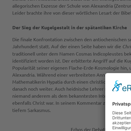
allegorischen Exzesse der Schule von Alexandria (Zentrum
Leider brachte ihre von dieser wörtlichen Lesart der Bib
Der Sieg der Kugelgestalt in der spätantiken Kirche
Die finale Konfrontation zwischen den antiochenischen 
Jahrhundert statt. Auf der einen Seite haben wir die
Chri
traditionell unter dem Namen Cosmas Indicopleustes bek
identifiziert worden ist. Der erbitterte Angriff auf die K
Popularität seiner eigenen Flache-Erde-Kosmologie hin, u
Alexandria. Während einer verbreiteten Annahme zufol
Mathematikerin Hypatia durch einen christlichen Mob im 
danach noch weiter. Auch heidnische Lehrer setzten ihre 
niemand anderem als dem bekanntesten Intellektuellen der 
ebenfalls Christ war. In seinem Kommentar zu Genesis 1 
tiefem Sarkasmus.
Echos der Debatte sind uns i