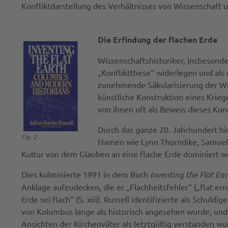
Konfliktdarstellung des Verhältnisses von Wissenschaft 
Die Erfindung der flachen Erde
Wissenschaftshistoriker, insbesonde
„Konfliktthese“ widerlegen und als 
zunehmende Säkularisierung der Wis
künstliche Konstruktion eines Krieg
von ihnen oft als Beweis dieses Konf
Durch das ganze 20. Jahrhundert hi
Fig. 2
Namen wie Lynn Thorndike, Samuel El
Kultur von dem Glauben an eine flache Erde dominiert w
Dies kulminierte 1991 in dem Buch
Inventing the Flat Ea
Anklage aufzudecken, die er „Flachheitsfehler“ („flat err
Erde sei flach“ (S. xiii). Russell identifizierte als Schu
von Kolumbus lange als historisch angesehen wurde, und
Ansichten der Kirchenväter als letztgültig verstanden wu