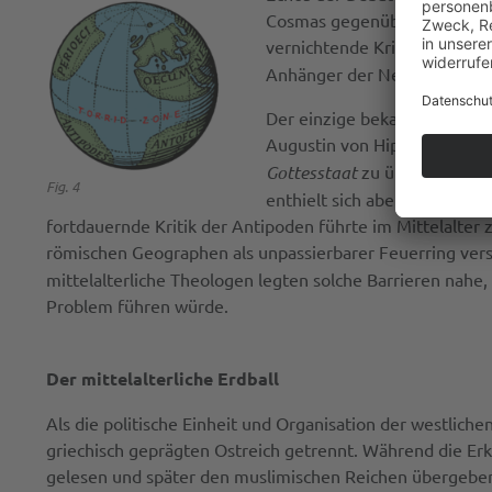
Cosmas gegenüber kritisch ei
vernichtende Kritik darüber 
Anhänger der Nestorianische
Der einzige bekannte westlic
Augustin von Hippo gelesen.
Gottesstaat
zu überwinden. A
Fig. 4
enthielt sich aber jeglicher 
fortdauernde Kritik der Antipoden führte im Mittelalter
römischen Geographen als unpassierbarer Feuerring ver
mittelalterliche Theologen legten solche Barrieren nah
Problem führen würde.
Der mittelalterliche Erdball
Als die politische Einheit und Organisation der westlic
griechisch geprägten Ostreich getrennt. Während die Erk
gelesen und später den muslimischen Reichen übergeben 