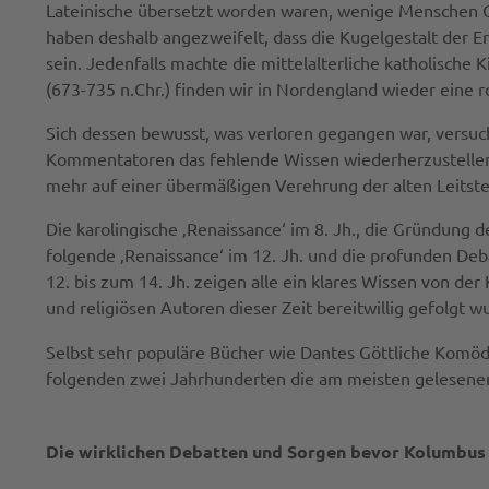
Lateinische übersetzt worden waren, wenige Menschen G
haben deshalb angezweifelt, dass die Kugelgestalt der Er
sein. Jedenfalls machte die mittelalterliche katholische
(673-735 n.Chr.) finden wir in Nordengland wieder eine r
Sich dessen bewusst, was verloren gegangen war, versucht
Kommentatoren das fehlende Wissen wiederherzustellen.
mehr auf einer übermäßigen Verehrung der alten Leitster
Die karolingische ‚Renaissance‘ im 8. Jh., die Gründung de
folgende ‚Renaissance‘ im 12. Jh. und die profunden De
12. bis zum 14. Jh. zeigen alle ein klares Wissen von d
und religiösen Autoren dieser Zeit bereitwillig gefolgt w
Selbst sehr populäre Bücher wie Dantes Göttliche Komödie 
folgenden zwei Jahrhunderten die am meisten gelesenen m
Die wirklichen Debatten und Sorgen bevor Kolumbus