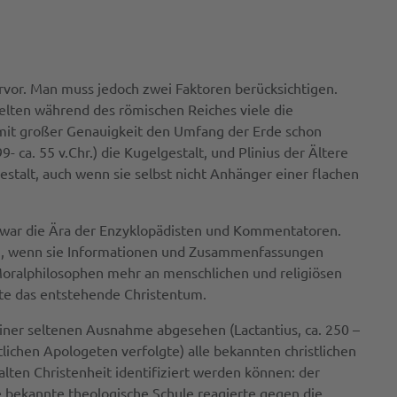
hervor. Man muss jedoch zwei Faktoren berücksichtigen.
elten während des römischen Reiches viele die
e mit großer Genauigkeit den Umfang der Erde schon
- ca. 55 v.Chr.) die Kugelgestalt, und Plinius der Ältere
stalt, auch wenn sie selbst nicht Anhänger einer flachen
 Es war die Ära der Enzyklopädisten und Kommentatoren.
den, wenn sie Informationen und Zusammenfassungen
Moralphilosophen mehr an menschlichen und religiösen
sste das entstehende Christentum.
n einer seltenen Ausnahme abgesehen (Lactantius, ca. 250 –
tlichen Apologeten verfolgte) alle bekannten christlichen
ten Christenheit identifiziert werden können: der
hre bekannte theologische Schule reagierte gegen die