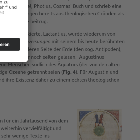
Konstantinopel, Photius, Cosmas‘ Buch und schrieb eine
ischen Theologen bereits aus theologischen Gründen als
r Kosmologie beitrug.
ge Erde attackierte, Lactantius, wurde wiederum von
lichen Unterweisungen
mit seinem bis heute berühmten
 auf der anderen Seite der Erde (den sog. Antipoden),
lgenden Zeit nur noch selten gelesen. Augustinus
 von Menschen südlich des Äquators (der von den alten
ige Ozeane getrennt seien (
Fig. 4
). Für Augustin und
d ihre Existenz daher zu einem echten theologischen
en für ein Jahrtausend von dem
eiterhin vervielfältigt und
 sehr wenige Texte ins