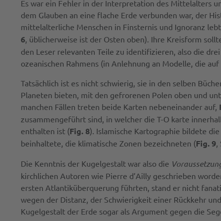
Es war ein Fehler in der Interpretation des Mittelalters
dem Glauben an eine flache Erde verbunden war, der His
mittelalterliche Menschen in Finsternis und Ignoranz lebt
6
, üblicherweise ist der Osten oben). Ihre Kreisform soll
den Leser relevanten Teile zu identifizieren, also die d
ozeanischen Rahmens (in Anlehnung an Modelle, die auf 
Tatsächlich ist es nicht schwierig, sie in den selben Büc
Planeten bieten, mit den gefrorenen Polen oben und unt
manchen Fällen treten beide Karten nebeneinander auf,
zusammengeführt sind, in welcher die T-O karte innerha
enthalten ist (
Fig. 8
). Islamische Kartographie bildete d
beinhaltete, die klimatische Zonen bezeichneten (
Fig. 9
,
Die Kenntnis der Kugelgestalt war also die
Voraussetzun
kirchlichen Autoren wie Pierre d’Ailly geschrieben worde
ersten Atlantiküberquerung führten, stand er nicht fana
wegen der Distanz, der Schwierigkeit einer Rückkehr und
Kugelgestalt der Erde sogar als Argument gegen die Se