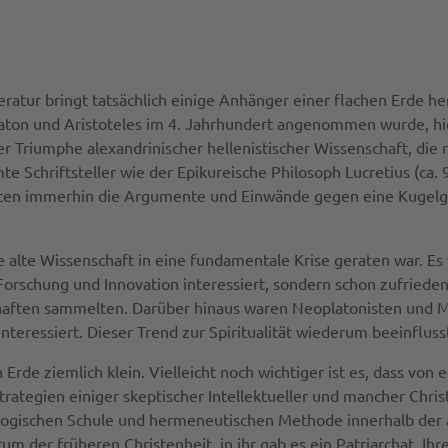
teratur bringt tatsächlich einige Anhänger einer flachen Erde 
Platon und Aristoteles im 4. Jahrhundert angenommen wurde, hi
der Triumphe alexandrinischer hellenistischer Wissenschaft, di
 Schriftsteller wie der Epikureische Philosoph Lucretius (ca. 99
zierten immerhin die Argumente und Einwände gegen eine Kugelge
die alte Wissenschaft in eine fundamentale Krise geraten war.
Forschung und Innovation interessiert, sondern schon zufrie
chaften sammelten. Darüber hinaus waren Neoplatonisten und 
interessiert. Dieser Trend zur Spiritualität wiederum beeinflu
 Erde ziemlich klein. Vielleicht noch wichtiger ist es, dass vo
Strategien einiger skeptischer Intellektueller und mancher Chris
ogischen Schule und hermeneutischen Methode innerhalb der al
um der früheren Christenheit, in ihr gab es ein Patriarchat. I