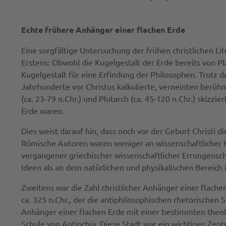
Echte frühere Anhänger einer flachen Erde
Eine sorgfältige Untersuchung der frühen christlichen Li
Erstens: Obwohl die Kugelgestalt der Erde bereits von 
Kugelgestalt für eine Erfindung der Philosophen. Trotz 
Jahrhunderte vor Christus kalkulierte, verneinten berühmte
(ca. 23-79 n.Chr.) und Plutarch (ca. 45-120 n.Chr.) skiz
Erde waren.
Dies weist darauf hin, dass noch vor der Geburt Christi 
Römische Autoren waren weniger an wissenschaftlicher 
vergangener griechischer wissenschaftlicher Errungens
Ideen als an dem natürlichen und physikalischen Bereich 
Zweitens war die Zahl christlicher Anhänger einer flachen
ca. 325 n.Chr., der die antiphilosophischen rhetorischen 
Anhänger einer flachen Erde mit einer bestimmten theol
Schule von Antiochia. Diese Stadt war ein wichtiges Zentr