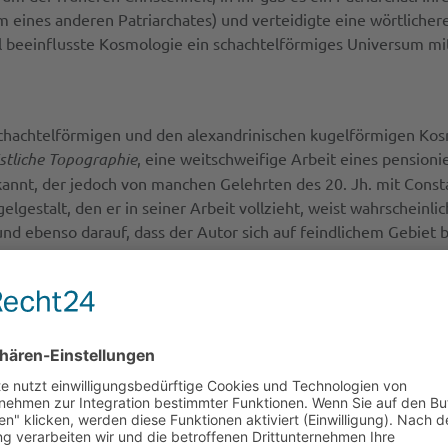
 eines anderen Patriarchates) und verteidigte eine wörtlichere,
el beeinflusste Kosmologie ein schachtelförmiges Universum mit
schachtelförmigen und den alexandrinischen kugelförmigen Kos
stliche Topographie
, eine weitschweifige Arbeit eines pension
annt, der jedoch von manchen Gelehrten des 20. Jh. mit Const
ugelgestalt, den er in seiner Arbeit vollzieht, weist wahrscheinl
nd ebenso darauf, dass der Autor sich auf feindlichem Gebiet b
ge dort die Wissenschaft im Zusammenhang mit der Ermordung 
Jahre 415 ausradiert wurde, blühte die Wissenschaft in Alexand
Aktivitäten in dieser Zeit fort. Tatsächlich wurden die Ideen v
Zeit in Alexandria in Frage gestellt: John Philoponus (ca. 470-
(
De Opificio Mundi
) erwiderte Philoponus den Anhängern einer
n einem Buch des armenischen Wissenschaftlers Shirakatsi aus 