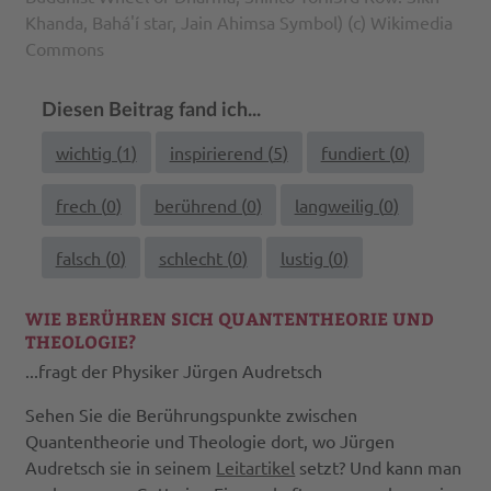
Khanda, Bahá'í star, Jain Ahimsa Symbol) (c) Wikimedia
Commons
Diesen Beitrag fand ich...
wichtig (
1
)
inspirierend (
5
)
fundiert (
0
)
frech (
0
)
berührend (
0
)
langweilig (
0
)
falsch (
0
)
schlecht (
0
)
lustig (
0
)
WIE BERÜHREN SICH QUANTENTHEORIE UND
THEOLOGIE?
...fragt der Physiker Jürgen Audretsch
Sehen Sie die Berührungspunkte zwischen
Quantentheorie und Theologie dort, wo Jürgen
Audretsch sie in seinem
Leitartikel
setzt? Und kann man