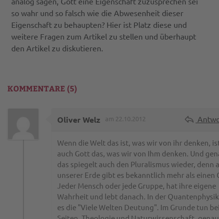
analog sagen, Gott eine Eigenschaft zuzusprechen sei
so wahr und so falsch wie die Abwesenheit dieser
Eigenschaft zu behaupten? Hier ist Platz diese und
weitere Fragen zum Artikel zu stellen und überhaupt
den Artikel zu diskutieren.
KOMMENTARE (5)
Antwo
Oliver Welz
am 22.10.2012
Wenn die Welt das ist, was wir von ihr denken, is
auch Gott das, was wir von Ihm denken. Und ge
das spiegelt auch den Pluralismus wieder, denn 
unserer Erde gibt es bekanntlich mehr als einen 
Jeder Mensch oder jede Gruppe, hat ihre eigene
Wahrheit und lebt danach. In der Quantenphysik
es die "Viele Welten Deutung". Im Grunde tun be
Seiten, Theologie und Naturwissenschaft, genau