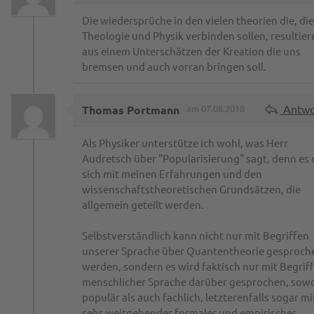
Die wiedersprüche in den vielen theorien die, die
Theologie und Physik verbinden sollen, resultier
aus einem Unterschätzen der Kreation die uns
bremsen und auch vorran bringen soll.
Antwo
Thomas Portmann
am 07.08.2018
Als Physiker unterstütze ich wohl, was Herr
Audretsch über "Popularisierung" sagt, denn es 
sich mit meinen Erfahrungen und den
wissenschaftstheoretischen Grundsätzen, die
allgemein geteilt werden.
Selbstverständlich kann nicht nur mit Begriffen
unserer Sprache über Quantentheorie gesproch
werden, sondern es wird faktisch nur mit Begrif
menschlicher Sprache darüber gesprochen, sow
populär als auch fachlich, letzterenfalls sogar mi
sehr weitgehender formaler und empirischer