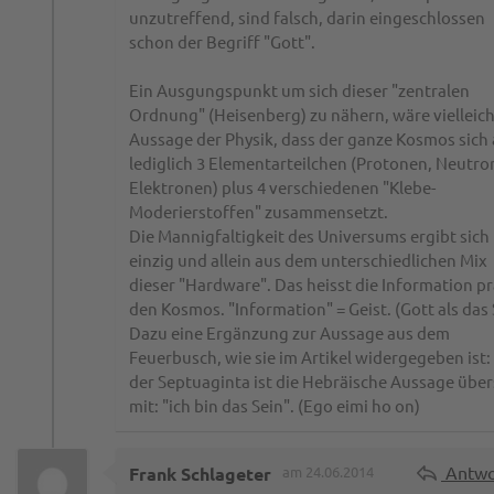
unzutreffend, sind falsch, darin eingeschlossen
schon der Begriff "Gott".
Ein Ausgungspunkt um sich dieser "zentralen
Ordnung" (Heisenberg) zu nähern, wäre vielleich
Aussage der Physik, dass der ganze Kosmos sich
lediglich 3 Elementarteilchen (Protonen, Neutro
Elektronen) plus 4 verschiedenen "Klebe-
Moderierstoffen" zusammensetzt.
Die Mannigfaltigkeit des Universums ergibt sich
einzig und allein aus dem unterschiedlichen Mix
dieser "Hardware". Das heisst die Information p
den Kosmos. "Information" = Geist. (Gott als das
Dazu eine Ergänzung zur Aussage aus dem
Feuerbusch, wie sie im Artikel widergegeben ist: 
der Septuaginta ist die Hebräische Aussage über
mit: "ich bin das Sein". (Ego eimi ho on)
Antwo
Frank Schlageter
am 24.06.2014