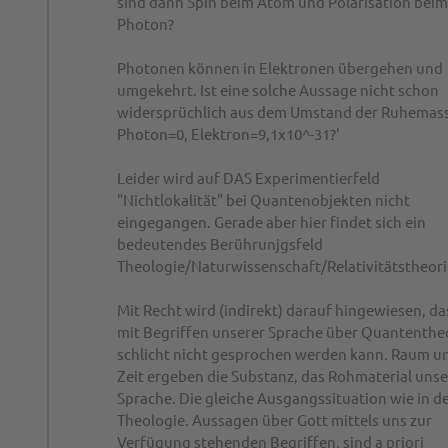
sind dann Spin beim Atom und Polarisation beim
Photon?
Photonen können in Elektronen übergehen und
umgekehrt. Ist eine solche Aussage nicht schon
widersprüchlich aus dem Umstand der Ruhemas
Photon=0, Elektron=9,1x10^-31?'
Leider wird auf DAS Experimentierfeld
"Nichtlokalität" bei Quantenobjekten nicht
eingegangen. Gerade aber hier findet sich ein
bedeutendes Berührunjgsfeld
Theologie/Naturwissenschaft/Relativitätstheori
Mit Recht wird (indirekt) darauf hingewiesen, da
mit Begriffen unserer Sprache über Quantenthe
schlicht nicht gesprochen werden kann. Raum u
Zeit ergeben die Substanz, das Rohmaterial unse
Sprache. Die gleiche Ausgangssituation wie in d
Theologie. Aussagen über Gott mittels uns zur
Verfügung stehenden Begriffen, sind a priori