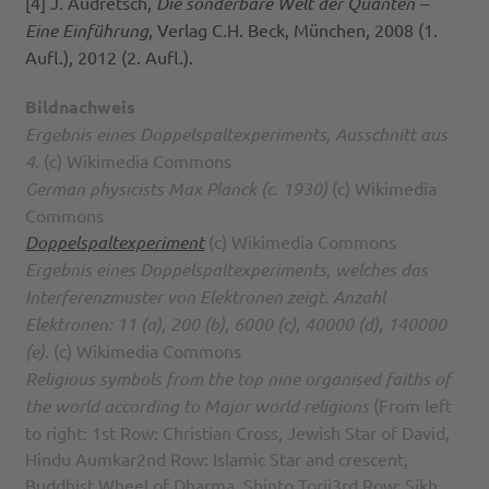
[4] J. Audretsch,
Die sonderbare Welt der Quanten –
Eine Einführung
, Verlag C.H. Beck, München, 2008 (1.
Aufl.), 2012 (2. Aufl.).
Bildnachweis
Ergebnis eines Doppelspaltexperiments, Ausschnitt aus
4.
(c) Wikimedia Commons
German physicists Max Planck (c. 1930)
(c) Wikimedia
Commons
Doppelspaltexperiment
(c) Wikimedia Commons
Ergebnis eines Doppelspaltexperiments, welches das
Interferenzmuster von Elektronen zeigt. Anzahl
Elektronen: 11 (a), 200 (b), 6000 (c), 40000 (d), 140000
(e).
(c) Wikimedia Commons
Religious symbols from the top nine organised faiths of
the world according to Major world religions
(From left
to right: 1st Row: Christian Cross, Jewish Star of David,
Hindu Aumkar2nd Row: Islamic Star and crescent,
Buddhist Wheel of Dharma, Shinto Torii3rd Row: Sikh