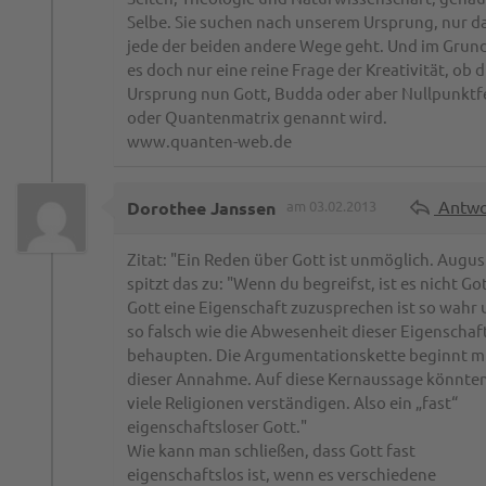
Selbe. Sie suchen nach unserem Ursprung, nur d
jede der beiden andere Wege geht. Und im Grund
es doch nur eine reine Frage der Kreativität, ob d
Ursprung nun Gott, Budda oder aber Nullpunkt
oder Quantenmatrix genannt wird.
www.quanten-web.de
Antwo
Dorothee Janssen
am 03.02.2013
Zitat: "Ein Reden über Gott ist unmöglich. Augus
spitzt das zu: "Wenn du begreifst, ist es nicht Got
Gott eine Eigenschaft zuzusprechen ist so wahr
so falsch wie die Abwesenheit dieser Eigenschaf
behaupten. Die Argumentationskette beginnt m
dieser Annahme. Auf diese Kernaussage könnten
viele Religionen verständigen. Also ein „fast“
eigenschaftsloser Gott."
Wie kann man schließen, dass Gott fast
eigenschaftslos ist, wenn es verschiedene