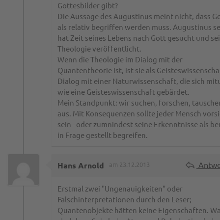
Gottesbilder gibt?
Die Aussage des Augustinus meint nicht, dass G
als relativ begriffen werden muss. Augustinus se
hat Zeit seines Lebens nach Gott gesucht und se
Theologie veröffentlicht.
Wenn die Theologie im Dialog mit der
Quantentheorie ist, ist sie als Geisteswissenscha
Dialog mit einer Naturwissenschaft, die sich mit
wie eine Geisteswissenschaft gebärdet.
Mein Standpunkt: wir suchen, forschen, tausche
aus. Mit Konsequenzen sollte jeder Mensch vorsi
sein - oder zumnindest seine Erkenntnisse als be
in Frage gestellt begreifen.
Antwo
Hans Arnold
am 23.12.2013
Erstmal zwei "Ungenauigkeiten" oder
Falschinterpretationen durch den Leser;
Quantenobjekte hätten keine Eigenschaften. W