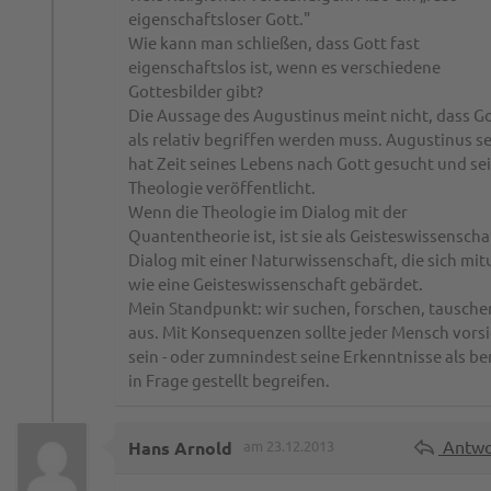
eigenschaftsloser Gott."
Wie kann man schließen, dass Gott fast
eigenschaftslos ist, wenn es verschiedene
Gottesbilder gibt?
Die Aussage des Augustinus meint nicht, dass G
als relativ begriffen werden muss. Augustinus se
hat Zeit seines Lebens nach Gott gesucht und se
Theologie veröffentlicht.
Wenn die Theologie im Dialog mit der
Quantentheorie ist, ist sie als Geisteswissenscha
Dialog mit einer Naturwissenschaft, die sich mit
wie eine Geisteswissenschaft gebärdet.
Mein Standpunkt: wir suchen, forschen, tausche
aus. Mit Konsequenzen sollte jeder Mensch vorsi
sein - oder zumnindest seine Erkenntnisse als be
in Frage gestellt begreifen.
Antwo
Hans Arnold
am 23.12.2013