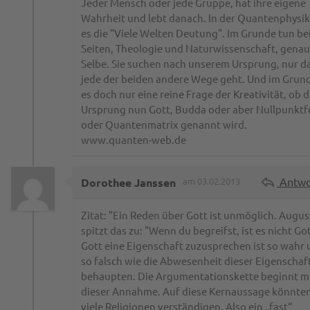
Jeder Mensch oder jede Gruppe, hat ihre eigene
Wahrheit und lebt danach. In der Quantenphysik
es die "Viele Welten Deutung". Im Grunde tun be
Seiten, Theologie und Naturwissenschaft, genau
Selbe. Sie suchen nach unserem Ursprung, nur d
jede der beiden andere Wege geht. Und im Grund
es doch nur eine reine Frage der Kreativität, ob d
Ursprung nun Gott, Budda oder aber Nullpunkt
oder Quantenmatrix genannt wird.
www.quanten-web.de
Antwo
Dorothee Janssen
am 03.02.2013
Zitat: "Ein Reden über Gott ist unmöglich. Augus
spitzt das zu: "Wenn du begreifst, ist es nicht Got
Gott eine Eigenschaft zuzusprechen ist so wahr
so falsch wie die Abwesenheit dieser Eigenschaf
behaupten. Die Argumentationskette beginnt m
dieser Annahme. Auf diese Kernaussage könnten
viele Religionen verständigen. Also ein „fast“