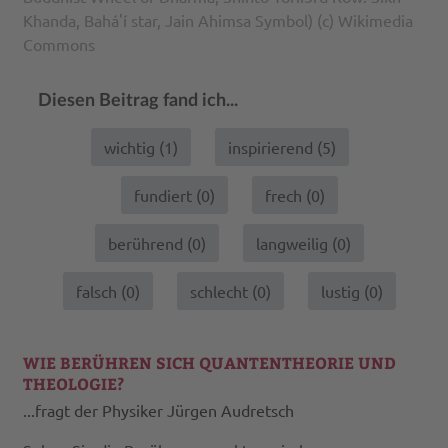
Khanda, Bahá'í star, Jain Ahimsa Symbol) (c) Wikimedia
Commons
Diesen Beitrag fand ich...
wichtig (
1
)
inspirierend (
5
)
fundiert (
0
)
frech (
0
)
berührend (
0
)
langweilig (
0
)
falsch (
0
)
schlecht (
0
)
lustig (
0
)
WIE BERÜHREN SICH QUANTENTHEORIE UND
THEOLOGIE?
...fragt der Physiker Jürgen Audretsch