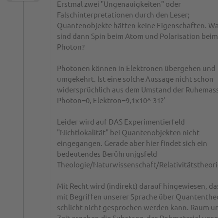
Erstmal zwei "Ungenauigkeiten" oder
Falschinterpretationen durch den Leser;
Quantenobjekte hätten keine Eigenschaften. W
sind dann Spin beim Atom und Polarisation beim
Photon?
Photonen können in Elektronen übergehen und
umgekehrt. Ist eine solche Aussage nicht schon
widersprüchlich aus dem Umstand der Ruhemas
Photon=0, Elektron=9,1x10^-31?'
Leider wird auf DAS Experimentierfeld
"Nichtlokalität" bei Quantenobjekten nicht
eingegangen. Gerade aber hier findet sich ein
bedeutendes Berührunjgsfeld
Theologie/Naturwissenschaft/Relativitätstheori
Mit Recht wird (indirekt) darauf hingewiesen, da
mit Begriffen unserer Sprache über Quantenthe
schlicht nicht gesprochen werden kann. Raum u
Zeit ergeben die Substanz, das Rohmaterial unse