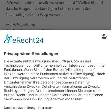
„Wo wollen die denn alle so schnell hin?“ Vielleicht sind
das die Fragen, die künftigen Lebensformen der
Nachhaltigkeit den Weg weisen.
Frank Vogelsang
Publiziert im Januar 2021
LEITARTIKEL ZUM THEMA
Hubert Meisinger, Klimawandel und die Liebe zur
Schöpfung. Eine neutestamentliche Annäherung
Robert S. White, Ist Nachhaltigkeit ein christliches
Gebot?
Christian Berg, Warum Nachhaltigkeit so schwer
zu erreichen ist und was wir dagegen tun können.
Analyse und Handelsprinzipien
Alexander Massmann, Die neue Debatte um die
„grüne Gentechnik“. Ein Beitrag aus Sicht der
theologischen Ethik
Andreas Losch, Nur der Himmel ist die Grenze?