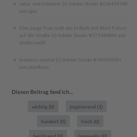
natur und industrie (c) Adobe Stocks #236450180
von Igor
Eine junge Frau malt das Erdball und Wort Future
auf die Straße (c) Adobe Stocks #273584869 von
studio zwölf
business symbol (c) Adobe Stocks #165929501
von pixelkorn
Diesen Beitrag fand ich...
wichtig (
0
)
inspirierend (
3
)
fundiert (
0
)
frech (
0
)
berührend (
0
)
langweilig (
0
)