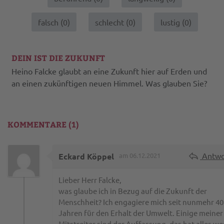
falsch (
0
)
schlecht (
0
)
lustig (
0
)
DEIN IST DIE ZUKUNFT
Heino Falcke glaubt an eine Zukunft hier auf Erden und
an einen zukünftigen neuen Himmel. Was glauben Sie?
KOMMENTARE (1)
Antwo
Eckard Köppel
am 06.12.2021
Lieber Herr Falcke,
was glaube ich in Bezug auf die Zukunft der
Menschheit? Ich engagiere mich seit nunmehr 40
Jahren für den Erhalt der Umwelt. Einige meiner
Mitstreiter sind der Auffassung, das hat alles we