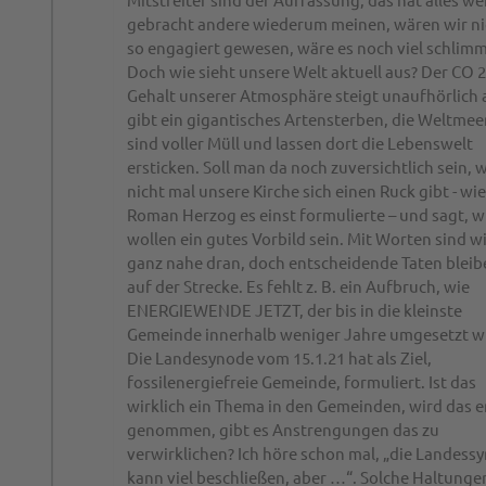
gebracht andere wiederum meinen, wären wir ni
so engagiert gewesen, wäre es noch viel schlimm
Doch wie sieht unsere Welt aktuell aus? Der CO 2
Gehalt unserer Atmosphäre steigt unaufhörlich a
gibt ein gigantisches Artensterben, die Weltmee
sind voller Müll und lassen dort die Lebenswelt
ersticken. Soll man da noch zuversichtlich sein,
nicht mal unsere Kirche sich einen Ruck gibt - wie
Roman Herzog es einst formulierte – und sagt, w
wollen ein gutes Vorbild sein. Mit Worten sind wi
ganz nahe dran, doch entscheidende Taten bleib
auf der Strecke. Es fehlt z. B. ein Aufbruch, wie
ENERGIEWENDE JETZT, der bis in die kleinste
Gemeinde innerhalb weniger Jahre umgesetzt wi
Die Landesynode vom 15.1.21 hat als Ziel,
fossilenergiefreie Gemeinde, formuliert. Ist das
wirklich ein Thema in den Gemeinden, wird das e
genommen, gibt es Anstrengungen das zu
verwirklichen? Ich höre schon mal, „die Landess
kann viel beschließen, aber …“. Solche Haltunge