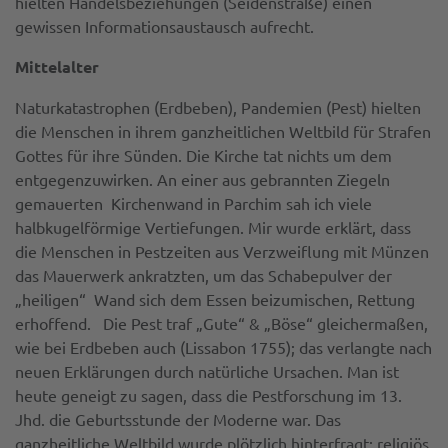
hielten Handelsbeziehungen (Seidenstraße) einen
gewissen Informationsaustausch aufrecht.
Mittelalter
Naturkatastrophen (Erdbeben), Pandemien (Pest) hielten
die Menschen in ihrem ganzheitlichen Weltbild für Strafen
Gottes für ihre Sünden. Die Kirche tat nichts um dem
entgegenzuwirken. An einer aus gebrannten Ziegeln
gemauerten Kirchenwand in Parchim sah ich viele
halbkugelförmige Vertiefungen. Mir wurde erklärt, dass
die Menschen in Pestzeiten aus Verzweiflung mit Münzen
das Mauerwerk ankratzten, um das Schabepulver der
„heiligen“ Wand sich dem Essen beizumischen, Rettung
erhoffend. Die Pest traf „Gute“ & „Böse“ gleichermaßen,
wie bei Erdbeben auch (Lissabon 1755); das verlangte nach
neuen Erklärungen durch natürliche Ursachen. Man ist
heute geneigt zu sagen, dass die Pestforschung im 13.
Jhd. die Geburtsstunde der Moderne war. Das
ganzheitliche Weltbild wurde plötzlich hinterfragt; religiös