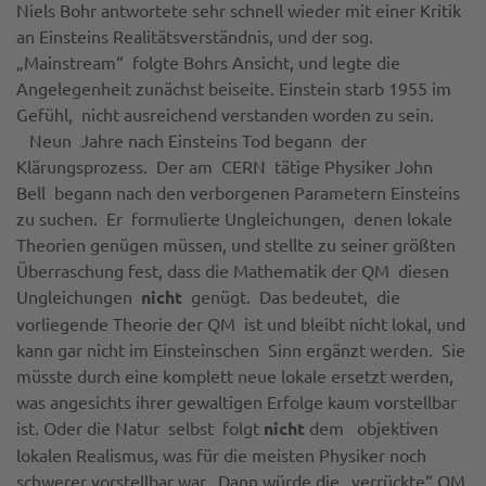
Niels Bohr antwortete sehr schnell wieder mit einer Kritik
an Einsteins Realitätsverständnis, und der sog.
„Mainstream“ folgte Bohrs Ansicht, und legte die
Angelegenheit zunächst beiseite. Einstein starb 1955 im
Gefühl, nicht ausreichend verstanden worden zu sein.
Neun Jahre nach Einsteins Tod begann der
Klärungsprozess. Der am CERN tätige Physiker John
Bell begann nach den verborgenen Parametern Einsteins
zu suchen. Er formulierte Ungleichungen, denen lokale
Theorien genügen müssen, und stellte zu seiner größten
Überraschung fest, dass die Mathematik der QM diesen
Ungleichungen
nicht
genügt. Das bedeutet, die
vorliegende Theorie der QM ist und bleibt nicht lokal, und
kann gar nicht im Einsteinschen Sinn ergänzt werden. Sie
müsste durch eine komplett neue lokale ersetzt werden,
was angesichts ihrer gewaltigen Erfolge kaum vorstellbar
ist. Oder die Natur selbst folgt
nicht
dem objektiven
lokalen Realismus, was für die meisten Physiker noch
schwerer vorstellbar war. Dann würde die „verrückte“ QM