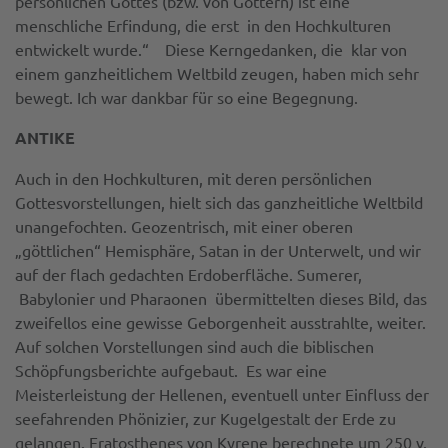
persönlichen Gottes (bzw. von Göttern) ist eine
menschliche Erfindung, die erst in den Hochkulturen
entwickelt wurde.“ Diese Kerngedanken, die klar von
einem ganzheitlichem Weltbild zeugen, haben mich sehr
bewegt. Ich war dankbar für so eine Begegnung.
ANTIKE
Auch in den Hochkulturen, mit deren persönlichen
Gottesvorstellungen, hielt sich das ganzheitliche Weltbild
unangefochten. Geozentrisch, mit einer oberen
„göttlichen“ Hemisphäre, Satan in der Unterwelt, und wir
auf der flach gedachten Erdoberfläche. Sumerer,
Babylonier und Pharaonen übermittelten dieses Bild, das
zweifellos eine gewisse Geborgenheit ausstrahlte, weiter.
Auf solchen Vorstellungen sind auch die biblischen
Schöpfungsberichte aufgebaut. Es war eine
Meisterleistung der Hellenen, eventuell unter Einfluss der
seefahrenden Phönizier, zur Kugelgestalt der Erde zu
gelangen. Eratosthenes von Kyrene berechnete um 250 v.