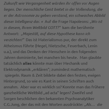
Zukunft wie Vergangenheit würden ihr offen vor Augen
liegen. Der mensch­liche Geist bietet in der Vollendung, die
er der Astronomie zu geben verstand, ein schwaches Ab­bild
dieser Intelligenz dar. «
Auf die Frage Napoleons:
„Wo ist
in diesem, Ihrem Weltbild GOTT?“
kam die berühmte
Antwort:
„Majestät, auf diese Hypothese kann ich
verzichten!“
Das ist Materialismus pur, der direkt zum
Atheismus führte (Hegel, Nietzsche, Feuerbach, Lenin
u.a.), und das Denken der Menschen in den folgenden
Jahren dominierte, bei manchen bis heute. Man glaubte
tatsächlich
alles
könnte man über Mechanik und
Elektrodynamik „erklären“; zumindest mathematisch
spiegeln. Raum & Zeit bildete dabei den festen, ewigen
Hintergrund, so wie es Kant in seinen Schriften auch
annahm. Aber war es wirklich so? Konnte man das frühere
ganzheitliche Weltbild „ad acta“ legen? Zweifel und
Sorgen beschlichen den bekannten Psychoanalytiker
C.G.Jung, der das mit den Worten ausdrückte:
„Als… die