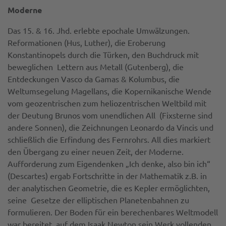
Moderne
Das 15. & 16. Jhd. erlebte epochale Umwälzungen.
Reformationen (Hus, Luther), die Eroberung
Konstantinopels durch die Türken, den Buchdruck mit
beweglichen Lettern aus Metall (Gutenberg), die
Entdeckungen Vasco da Gamas & Kolumbus, die
Weltumsegelung Magellans, die Kopernikanische Wende
vom geozentrischen zum heliozentrischen Weltbild mit
der Deutung Brunos vom unendlichen All (Fixsterne sind
andere Sonnen), die Zeichnungen Leonardo da Vincis und
schließlich die Erfindung des Fernrohrs. All dies markiert
den Übergang zu einer neuen Zeit, der Moderne.
Aufforderung zum Eigendenken „Ich denke, also bin ich“
(Descartes) ergab Fortschritte in der Mathematik z.B. in
der analytischen Geometrie, die es Kepler ermöglichten,
seine Gesetze der elliptischen Planetenbahnen zu
formulieren. Der Boden für ein berechenbares Weltmodell
war bereitet, auf dem Isaak Newton sein Werk vollenden