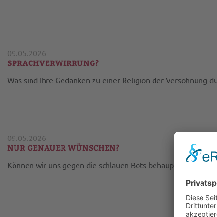
09.05.2026
SPRACHVERWIRRUNG?
Was sind Ihre Gedanken zu einer Religion der Versöhnung du
09.05.2026
NUR GENAUER WÜNSCHEN?
Können wir uns gegen die schlauen Bots behaupten, indem 