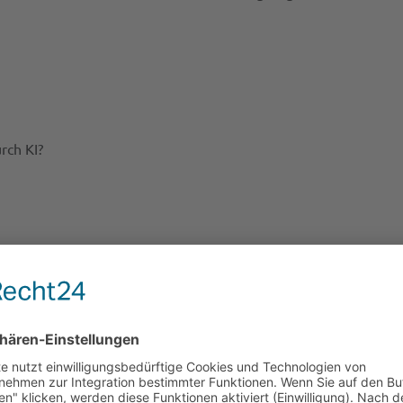
rch KI?
wir nur genauer wünschen?