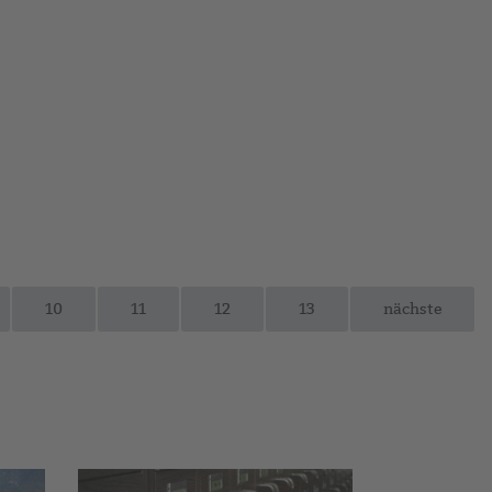
10
11
12
13
nächste