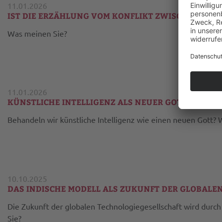
11.01.2026
IST DIE ERZÄHLUNG VOM KONFLIKT ZWISCHEN REL
Was meinen Sie?
11.01.2026
KÜNSTLICHE INTELLIGENZ ALS NEUER GOTT?
Behandeln wir künstliche Intelligenz wie einen neuen Gott?
10.10.2025
DAS INDISCHE MODELL ALS ZUKUNFT DER GLOBALE
Die Zukunft der globalen Technologiegesellschaft wird durc
Sie?