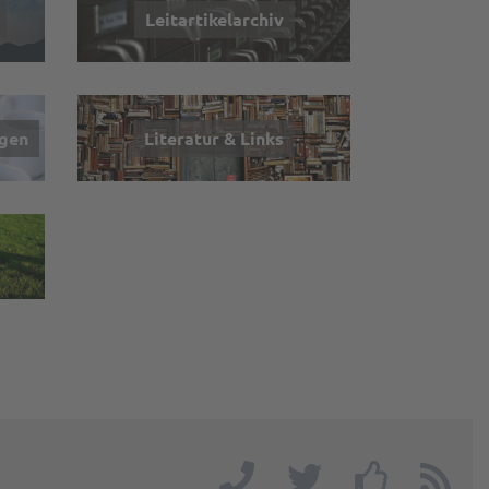
Leitartikelarchiv
ngen
Literatur & Links