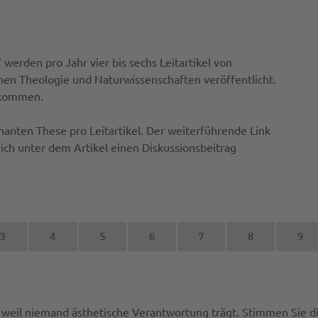
werden pro Jahr vier bis sechs Leitartikel von
n Theologie und Naturwissenschaften veröffentlicht.
u kommen.
nanten These pro Leitartikel. Der weiterführende Link
eich unter dem Artikel einen Diskussionsbeitrag
3
4
5
6
7
8
9
t, weil niemand ästhetische Verantwortung trägt. Stimmen Sie 