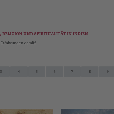
RELIGION UND SPIRITUALITÄT IN INDIEN
re Erfahrungen damit?
3
4
5
6
7
8
9