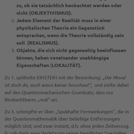
zu, ob sie tatsächlich beobachtet werden oder
nicht (OBJEKTIVISMUS).
Jedem Element der Realität muss in einer
physikalischen Theorie ein Gegenstück
entsprechen, wenn die Theorie vollständig sein
soll (REALISMUS).
Objekte, die sich nicht gegenseitig beeinflussen
können, haben voneinander unabhängige
Eigenschaften
(
LOKALITÄT).
Zu 1. spöttelte EINSTEIN mit der Bemerkung: „
Der Mond
ist doch da, auch wenn keiner hinschaut“,
und zielte dabei
auf den Quantenmachanischen Grundsatz, dass nur
Beobachtbares „real“ sei.
Zu 3. schimpfte er über „Spukhafte Fernwirkungen“, die in
der Quantenmathematik über beliebige Entfernungen
möglich sind, und zwar instant, d.h. ohne jeden Zeitverzug.
Er sah darin eine Verletzung seiner bewährten Speziellen