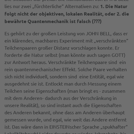
lies nur zwei „fürchterliche“ Alternativen zu:
1. Die Natur
folgt nicht der objektiven, lokalen Realität, oder 2. die
bewährte Quantenmechanik ist falsch (???)
Es gehört zu der großen Leistung von JOHN BELL, dass er
ein klärendes, machbares Experiment mit „verschränkten“
Teilchenpaaren großer Distanz vorschlagen konnte. Er
forderte die Natur selbst (man könnte auch sagen GOTT)
zur Antwort heraus. Verschränkte Teilchenpaare sind ein
rein quantenmechanischer Effekt. Solche Paare verhalten
sich nicht individuell, sondern sind eine Entität, egal wie
ausgedehnt sie ist. Entlockt man durch Messung einem
Teilchen seine Eigenschaften (man bringt es - zusammen
mit dem Anderen- dadurch aus der Verschränkung in
unsere Realität), so sind instant auch die Eigenschaften
des Anderen bekannt, ohne dass am Anderen überhaupt
gemessen wurde, und egal, wie weit das Andere entfernt
ist. Das wäre dann in EINSTEINscher Sprache „spukhafter“
Lokalitätsbruch! Leider dauerte es wieder Jahrzehnte, bis