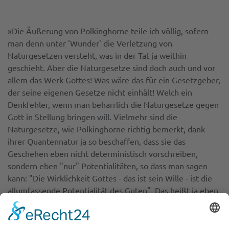
»Die Äußerung von Polkinghorne teile ich völlig, sofern
man denn unter 'Wunder' die Verletzung von
Naturgesetzen versteht, was in der Tat ja weithin
geschieht. Aber die Naturgesetze sind doch auch und vor
allem das Werk Gottes! Was wäre das für ein Gesetzgeber,
der seine eigenen Gesetze nicht einhält! Welch ein
Denkfehler, wenn man beharrlich die Naturgesetze gegen
Gott in Stellung bringen will. Vielmehr sind die
Naturgesetze, wie Polkinghorne richtig bemerkt, dank
ihrer Quantennatur ja so beschaffen, dass sie das
Geschehen eben nicht deterministisch vorschreiben,
sondern eben "nur" Potentialitäten, so dass man sagen
kann: "Die Wirklichkeit Gottes - das ist sein Wille - ist die
allumfassende Potentialität des Guten". Das heißt ja eben
nicht, dass immer nur Gottes Wille - Gutes also - geschieht.
Dazu geschieht zu viel Böses. Aber Gutes ist bei allen uns
gegebenen Entscheidungen möglich. Deshalb beten wir ja