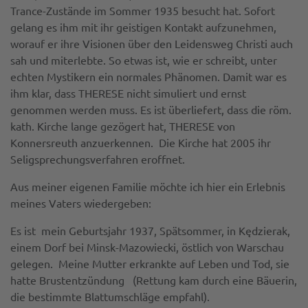
Trance-Zustände im Sommer 1935 besucht hat. Sofort
gelang es ihm mit ihr geistigen Kontakt aufzunehmen,
worauf er ihre Visionen über den Leidensweg Christi auch
sah und miterlebte. So etwas ist, wie er schreibt, unter
echten Mystikern ein normales Phänomen. Damit war es
ihm klar, dass THERESE nicht simuliert und ernst
genommen werden muss. Es ist überliefert, dass die röm.
kath. Kirche lange gezögert hat, THERESE von
Konnersreuth anzuerkennen. Die Kirche hat 2005 ihr
Seligsprechungsverfahren eroffnet.
Aus meiner eigenen Familie möchte ich hier ein Erlebnis
meines Vaters wiedergeben:
Es ist mein Geburtsjahr 1937, Spätsommer, in Kędzierak,
einem Dorf bei Minsk-Mazowiecki, östlich von Warschau
gelegen. Meine Mutter erkrankte auf Leben und Tod, sie
hatte Brustentzündung (Rettung kam durch eine Bäuerin,
die bestimmte Blattumschläge empfahl).