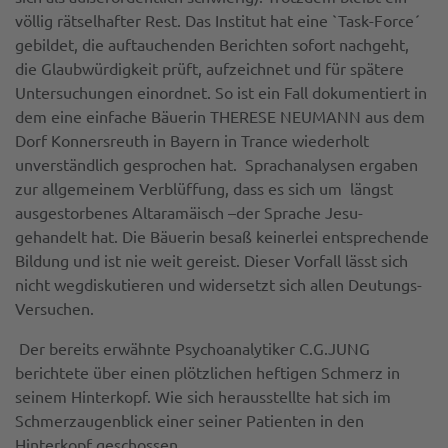
völlig rätselhafter Rest. Das Institut hat eine `Task-Force´
gebildet, die auftauchenden Berichten sofort nachgeht,
die Glaubwürdigkeit prüft, aufzeichnet und für spätere
Untersuchungen einordnet. So ist ein Fall dokumentiert in
dem eine einfache Bäuerin THERESE NEUMANN aus dem
Dorf Konnersreuth in Bayern in Trance wiederholt
unverständlich gesprochen hat. Sprachanalysen ergaben
zur allgemeinem Verblüffung, dass es sich um längst
ausgestorbenes Altaramäisch –der Sprache Jesu-
gehandelt hat. Die Bäuerin besaß keinerlei entsprechende
Bildung und ist nie weit gereist. Dieser Vorfall lässt sich
nicht wegdiskutieren und widersetzt sich allen Deutungs-
Versuchen.
Der bereits erwähnte Psychoanalytiker C.G.JUNG
berichtete über einen plötzlichen heftigen Schmerz in
seinem Hinterkopf. Wie sich herausstellte hat sich im
Schmerzaugenblick einer seiner Patienten in den
Hinterkopf geschossen.