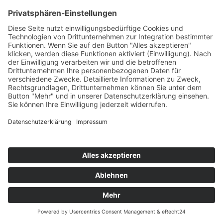
darum: "Dein Wille geschehe". Gottes Allmacht bedeutet
nicht, dass immer nur sein Wille und nichts anderes
geschieht. Man kann Seinem Willen durchaus auch
zuwider handeln, wie in fürchterlicher Weise in Auschwitz
geschehen. Zwar ist Allmacht ein unaufgebbares Attribut
Gottes, aber sie ist anders zu verstehen, als man bisher
immer dachte und deshalb immer in den Theodizee-
Widerspruch hineinläuft wie in eine Falle. Auf jeden Fall ist
sie ein Zukunftsbegriff, und e i n Aspekt ist gerade die
universelle Geltung Seiner Naturgesetze. Darüber muss
aber noch viel nachgedacht und diskutiert werden.«
Auch ich bin der Überzeugung, dass es viele Phänomene
gibt, die den Alltags-Erfahrungen widersprechen, die aber
im Licht der epistemologischen Erweiterung der
Naturgesetze alle möglich sind. Gottes Wille und SEIN
Handeln geschieht im Einklang mit der von IHM