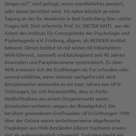
Dingen zu?“,
wird gefragt, wenn unerklärliches passiert,
oder davon berichtet wird. Ich nahm kürzlich an einer
Tagung an der Ev. Akademie in Bad Godesberg über solche
Fragen teil. Dort referierte Prof. Dr. DIETER VAITL aus der
Arbeit des Instituts für Grenzgebiete der Psychologie und
Psyhohygenie e.V. Freiburg, allgem. als BENDER-Institut
bekannt. Dieses Institut ist mit seinen 60 Mitarbeitern
Welt-führend , sammelt und katalogisiert seit 40 Jahren
Anomalien und Paraphänomene systematisch. Zu über
90% erweisen sich die Erzählungen als frei erfunden oder
normal erklärbar, wenn intensiv nachgeforscht wird.
Beispielsweise wimmelte es vor paar Jahren von UFO-
Sichtungen, bis sich herausstellte, dass es Party-
Heißluftballons aus einem Drogeriemarkt waren
(inzwischen verboten, wegen der Brandgefahr). Die
berühmt gewordenen Greifswalder UFO-Sichtungen 1990
über der Ostsee waren verbotenerweise abgefeuerte
Flugkörper aus NVA-Beständen (dieser Nachweis erwies
sich als außerordentlich schwierig). Trotzdem bleibt ein