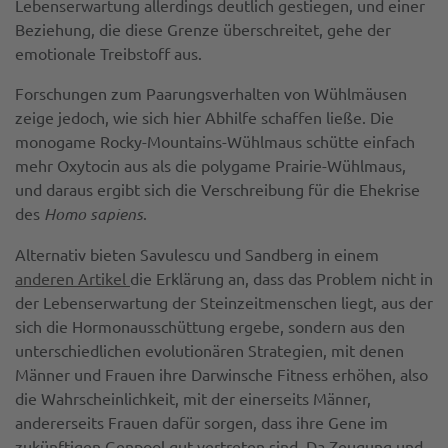
Lebenserwartung allerdings deutlich gestiegen, und einer
Beziehung, die diese Grenze überschreitet, gehe der
emotionale Treibstoff aus.
Forschungen zum Paarungsverhalten von Wü
hlmäusen
zeige jedoch, wie sich hier Abhilfe schaffen ließe. Die
monogame Rocky-Mountains-Wühlmaus schütte einfach
mehr Oxytocin aus als die polygame Prairie-Wühlmaus,
und daraus ergibt sich die Verschreibung für die Ehekrise
des
Homo sapiens
.
Alternativ bieten Savulescu und Sandberg in einem
anderen Artikel
die Erklärung an, dass das Problem nicht in
der Lebenserwartung der Steinzeitmenschen liegt, aus der
sich die Hormonausschüttung ergebe, sondern aus den
unterschiedlichen evolutionären Strategien, mit denen
Männer und Frauen ihre Darwinsche Fitness erhöhen, also
die Wahrscheinlichkeit, mit der einerseits Männer,
andererseits Frauen dafür sorgen, dass ihre Gene im
zukünftigen Genpool gut vertreten sind. Da Zeugung und