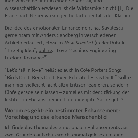
medizinisch bei ihr um einen Sonderfall, und
wissenschaftlich erwiesen ist die Wirksamkeit nicht [1]. Die
Frage nach Nebenwirkungen bedarf ebenfalls der Klärung.
Die Idee des emotionalen Enhancement hat Savulescu
gemeinsam mit Anders Sandberg in verschiedenen
Artikeln erläutert, etwa im
New Scientist
(in der Rubrik
"The Big Idea",
online
: "Love Machine: Engineering
Lifelong Romance").
"Let‘s fall in love" heißt es auch in
Cole Porters Song
:
"Birds Do It. Bees Do It. Even Educated Fleas Do It." Sollte
man hier vielleicht nicht allzu kritisch reagieren, sondern
fünfe gerade sein lassen – zumal es mit der Stärkung der
Institution Ehe anscheinend um eine gute Sache geht?
Worum es geht: ein bestimmter Enhancement-
Vorschlag und das leitende Menschenbild
Ich finde das Thema des emotionalen Enhancements aus
zwei Gründen aufschlussreich. einmal geht es um eine