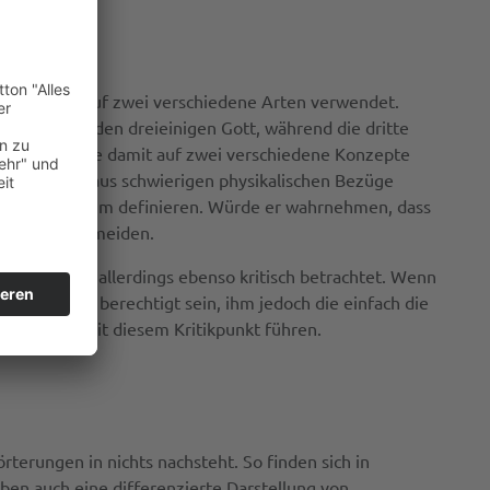
 Theologie auf zwei verschiedene Arten verwendet.
nur noch auf den dreieinigen Gott, während die dritte
es Lebens wurde damit auf zwei verschiedene Konzepte
anchmal durchaus schwierigen physikalischen Bezüge
„mehr“ aber kaum definieren. Würde er wahrnehmen, dass
ten wohl vermeiden.
der Autorin allerdings ebenso kritisch betrachtet. Wenn
ese Kritik berechtigt sein, ihm jedoch die einfach die
dersetzung mit diesem Kritikpunkt führen.
terungen in nichts nachsteht. So finden sich in
en auch eine differenzierte Darstellung von