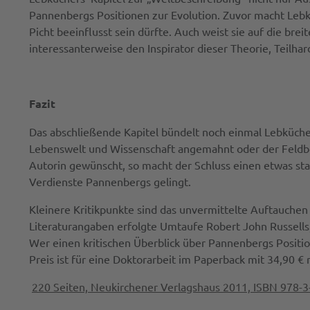
Pannenbergs Positionen zur Evolution. Zuvor macht Leb
Picht beeinflusst sein dürfte. Auch weist sie auf die br
interessanterweise den Inspirator dieser Theorie, Teilhard
Fazit
Das abschließende Kapitel bündelt noch einmal Lebkücher
Lebenswelt und Wissenschaft angemahnt oder der Feldbegr
Autorin gewünscht, so macht der Schluss einen etwas st
Verdienste Pannenbergs gelingt.
Kleinere Kritikpunkte sind das unvermittelte Auftauchen 
Literaturangaben erfolgte Umtaufe Robert John Russells, 
Wer einen kritischen Überblick über Pannenbergs Positi
Preis ist für eine Doktorarbeit im Paperback mit 34,90 €
220 Seiten, Neukirchener Verlagshaus 2011, ISBN 978-