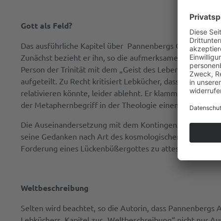
Gott als Feld?
Das ausführliche Kapitel über Pannenbergs Gottesgedank
Zunächst bezieht er ihn, so die aufmerksame Analyse der A
Person der Trinität mit dem „Geist des Lebens“ identifiz
aufgeteilt. Zu Recht kritisiert Lebkücher, dass Pannenb
relativieren könnte, leider ablehnt. Er klammert sich 
der Metaphernbegriff in der Theologie einen keineswegs
Die Auseinandersetzung mit dem Kontingenzbegriff, siche
seine Gedanken nach Art des kosmologischen Gottesbeweis
Forderung eines Lückenbüßergottes zu attestieren (S. 12
Weltbeschreibung
Selten wird beachtet, so die Autorin, dass Pannenbergs 
Lebküchers Kapitel zur „Weltbeschreibung“ nicht nur Au