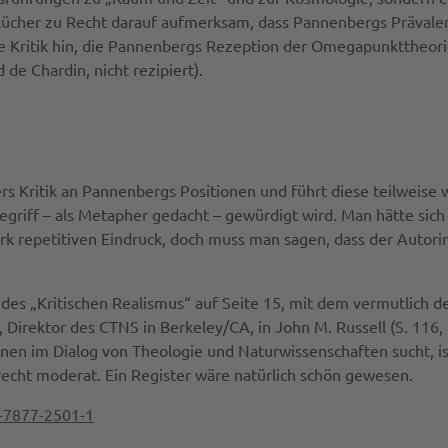
kücher zu Recht darauf aufmerksam, dass Pannenbergs Prävale
eite Kritik hin, die Pannenbergs Rezeption der Omegapunkttheori
 de Chardin, nicht rezipiert).
s Kritik an Pannenbergs Positionen und führt diese teilweise
iff – als Metapher gedacht – gewürdigt wird. Man hätte sich v
ark repetitiven Eindruck, doch muss man sagen, dass der Auto
des „Kritischen Realismus“ auf Seite 15, mit dem vermutlich de
Direktor des CTNS in Berkeley/CA, in John M. Russell (S. 116, 
onen im Dialog von Theologie und Naturwissenschaften sucht, i
 recht moderat. Ein Register wäre natürlich schön gewesen.
3-7877-2501-1