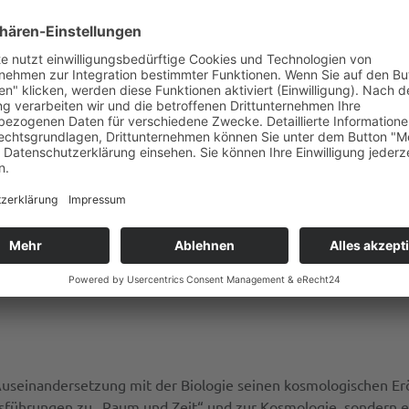
en macht deutlich, dass Pannenberg den Feldbegriff in seiner
utorin, auch auf die dritte Person der Trinität, später jedoch 
iert wird. Die ursprüngliche Einheit von Kraftfeld und Geist d
erg ein Verständnis des Feldbegriffs als Metapher, der seine m
daran, dass es um „mehr“ als eine Metapher gehe, kann dieses 
 geringen Stellenwert einnimmt, könnte er diese Schwierigkei
rlich eine der Stärken der Arbeiten Pannenbergs, werden von 
es auf die Notwendigkeit eines Schöpfers hinauslaufen, mag di
1), greift wohl etwas kurz und sollte zu intensiverer Auseinan
Auseinandersetzung mit der Biologie seinen kosmologischen Erör
sführungen zu „Raum und Zeit“ und zur Kosmologie, sondern eb