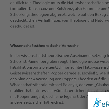
deutlich (die Theologie muss die Naturwissenschaften be
formuliert Konsonanz und Kohärenz, also Harmonie und Wi
Schöpfungstheologien abgrenzt, welche auf den Bezug zu
geschichtlichen Verhältnisses von Theologie und Naturw
geschuldet ist.
Wissenschaftstheoretische Versuche
In der wissenschaftstheoretischen Auseinandersetzung h
Scholz ist Pannenberg überzeugt, Theologie müsse wisse
Falsifikationsprinzip eigentlich nur auf die Naturwissen
Geisteswissenschaften Popper gerade ausschließt, wie di
den Sinn der Anwendung von Poppers Theorien auf die Theo
Wissenschaftstheorie Michael Polanyis, der vom „Glaub
etabliert hat. Interessant wäre daher sicherlich auch ei
mit Popper umgeht, doch eine Eigenart der Arbeit von L
andererseits sicher hilfreich ist.