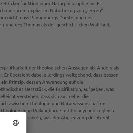
e Brückenfunktion einer Naturphilosophie an. Er
ich mit ihrem expliziten Naturbezug von „leeren“
ei nicht, dass Pannenbergs Darstellung des
ehmung des Themas als der geschichtlichen Wahrheit
rprüfbarkeit der theologischen Aussagen ab. Anders als
 Er übersieht dabei allerdings weitgehend, dass dessen
n ein Prinzip, dessen Anwendung auf die
hodisches Herzstück, die Falsifikation, aufgeben, was
lleicht verstehen, dass sich auch eher die
räch zwischen Theologie und Naturwissenschaften
nd Theologe John Polkinghorne mit Polanyi und zugleich
tion zu beschränken, was der Abgrenzung der Arbeit