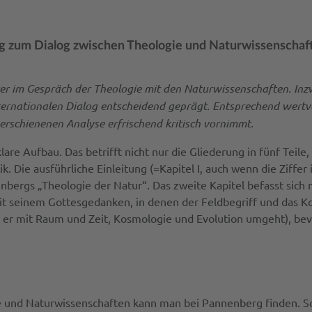
ag zum Dialog zwischen Theologie und Naturwissenschaf
er im Gespräch der Theologie mit den Naturwissenschaften. Inzw
ernationalen Dialog entscheidend geprägt. Entsprechend wertvol
 erschienenen Analyse erfrischend kritisch vornimmt.
are Aufbau. Das betrifft nicht nur die Gliederung in fünf Teile,
k. Die ausführliche Einleitung (=Kapitel I, auch wenn die Ziffer
bergs „Theologie der Natur“. Das zweite Kapitel befasst sich
mit seinem Gottesgedanken, in denen der Feldbegriff und das K
er mit Raum und Zeit, Kosmologie und Evolution umgeht), bevor
e und Naturwissenschaften kann man bei Pannenberg finden. So