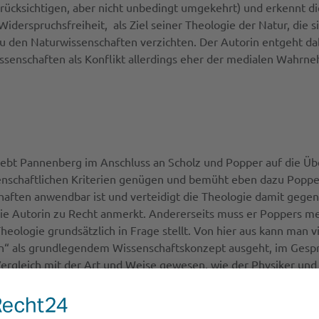
rücksichtigen, aber nicht unbedingt umgekehrt) und erkennt di
derspruchsfreiheit, als Ziel seiner Theologie der Natur, die s
 den Naturwissenschaften verzichten. Der Autorin entgeht dab
issenschaften als Konflikt allerdings eher der medialen Wahrn
ebt Pannenberg im Anschluss an Scholz und Popper auf die Übe
nschaftlichen Kriterien genügen und bemüht eben dazu Popper.
schaften anwendbar ist und verteidigt die Theologie damit gege
e Autorin zu Recht anmerkt. Andererseits muss er Poppers met
logie grundsätzlich in Frage stellt. Von hier aus kann man vie
en“ als grundlegendem Wissenschaftskonzept ausgeht, im Gesp
n Vergleich mit der Art und Weise gewesen, wie der Physiker u
ebkücher ist es, sich auf Pannenberg und dessen engere Rezep