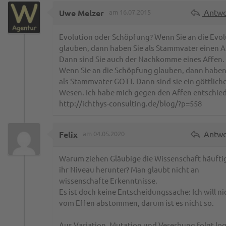
Antwo
Uwe Melzer
am 16.07.2015
Evolution oder Schöpfung? Wenn Sie an die Evol
glauben, dann haben Sie als Stammvater einen A
Dann sind Sie auch der Nachkomme eines Affen.
Wenn Sie an die Schöpfung glauben, dann haben
als Stammvater GOTT. Dann sind sie ein göttlich
Wesen. Ich habe mich gegen den Affen entschie
http://ichthys-consulting.de/blog/?p=558
Antwo
Felix
am 04.05.2020
Warum ziehen Gläubige die Wissenschaft häufti
ihr Niveau herunter? Man glaubt nicht an
wissenschafte Erkenntnisse.
Es ist doch keine Entscheidungssache: Ich will ni
vom Effen abstommen, darum ist es nicht so.
Aus Variation, Mutation und Vererbung folgt log