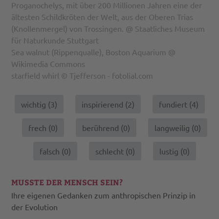
Proganochelys, mit über 200 Millionen Jahren eine der
ältesten Schildkröten der Welt, aus der Oberen Trias
(Knollenmergel) von Trossingen. @ Staatliches Museum
für Naturkunde Stuttgart
Sea walnut (Rippenqualle), Boston Aquarium @
Wikimedia Commons
starfield whirl © Tjefferson - fotolial.com
wichtig (
3
)
inspirierend (
2
)
fundiert (
4
)
frech (
0
)
berührend (
0
)
langweilig (
0
)
falsch (
0
)
schlecht (
0
)
lustig (
0
)
MUSSTE DER MENSCH SEIN?
Ihre eigenen Gedanken zum anthropischen Prinzip in
der Evolution