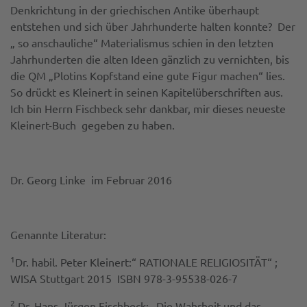
Denkrichtung in der griechischen Antike überhaupt
entstehen und sich über Jahrhunderte halten konnte? Der
„ so anschauliche“ Materialismus schien in den letzten
Jahrhunderten die alten Ideen gänzlich zu vernichten, bis
die QM „Plotins Kopfstand eine gute Figur machen“ lies.
So drückt es Kleinert in seinen Kapitelüberschriften aus.
Ich bin Herrn Fischbeck sehr dankbar, mir dieses neueste
Kleinert-Buch gegeben zu haben.
Dr. Georg Linke im Februar 2016
Genannte Literatur:
1
Dr. habil. Peter Kleinert:“ RATIONALE RELIGIOSITÄT“ ;
WISA Stuttgart 2015 ISBN 978-3-95538-026-7
2
Dr. Hans-Jürgen Fischbeck: „Die Wahrheit und das