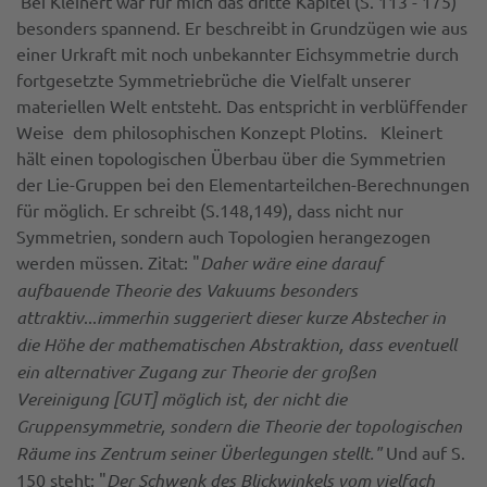
Bei Kleinert war für mich das dritte Kapitel (S. 113 - 175)
besonders spannend. Er beschreibt in Grundzügen wie aus
einer Urkraft mit noch unbekannter Eichsymmetrie durch
fortgesetzte Symmetriebrüche die Vielfalt unserer
materiellen Welt entsteht. Das entspricht in verblüffender
Weise dem philosophischen Konzept Plotins. Kleinert
hält einen topologischen Überbau über die Symmetrien
der Lie-Gruppen bei den Elementarteilchen-Berechnungen
für möglich. Er schreibt (S.148,149), dass nicht nur
Symmetrien, sondern auch Topologien herangezogen
werden müssen. Zitat: "
Daher wäre eine darauf
aufbauende Theorie des Vakuums besonders
attraktiv
...
immerhin suggeriert dieser kurze Abstecher in
die Höhe der mathematischen Abstraktion, dass eventuell
ein alternativer Zugang zur Theorie der großen
Vereinigung [GUT] möglich ist, der nicht die
Gruppensymmetrie, sondern die Theorie der topologischen
Räume ins Zentrum seiner Überlegungen stellt."
Und auf S.
150 steht: "
Der Schwenk des Blickwinkels vom vielfach