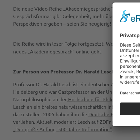
Die neue Video-Reihe „Akademiegespräche“ lädt ein zur
Gesprächsformat gibt Gelegenheit, mehr über deren pers
Perspektiven ergeben – seien Sie neugierig!
Die Reihe wird in loser Folge fortgesetzt. Wenn Sie den
neues „Akademiegespräch“ online geht.
Zur Person von Professor Dr. Harald Lesch:
Professor Dr. Harald Lesch ist ein deutscher Astrophysik
Heidelberg und war Gastprofessor an der University of To
Naturphilosophie an der
Hochschule für Philosophie Mün
Lesch an ein breites naturwissenschaftlich interessiert
darzustellen. 2005 haben ihm die
Deutsche Forschungsg
verliehen. Aktuell moderiert Lesch auf ZDFneo die vier
„Der große Anfang. 500 Jahre Reformation“
.