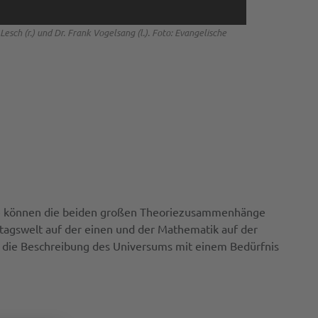
esch (r.) und Dr. Frank Vogelsang (l.). Foto: Evangelische
 Wie können die beiden großen Theoriezusammenhänge
tagswelt auf der einen und der Mathematik auf der
ich die Beschreibung des Universums mit einem Bedürfnis