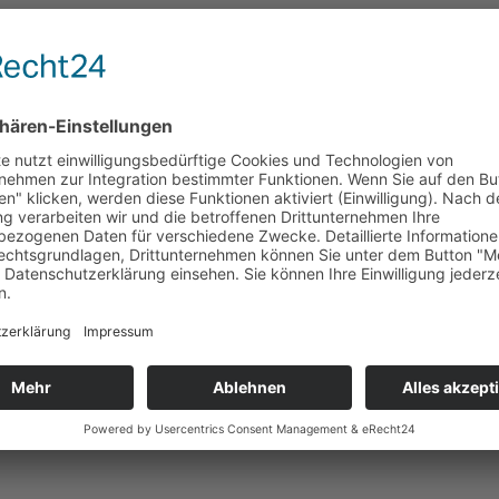
 Begegnungen mit Expertinnen und Experten aus unterschiedli
önliche Sicht zu Fragen aus dem jeweiligen Arbeitsbereich zu 
Videokanal „Ev Akademie im Rheinland“
abonnieren, erhalte
er, Naturphilosoph, Wissenschaftsjournalist, Fernsehmoderator u
ronto. Seit 1995 lehrt er Physik an der
Ludwig-Maximilians-Uni
chen (SJ)
. Sein Hauptforschungsgebiet ist die Plasma-Astroph
es Publikum. Dabei gelingt es ihm, komplexe wissenschaftliche 
emeinschaft
und der
Stifterverband für die Deutsche Wissensc
telstündige Sendung
„Frag den Lesch“
sowie im ZDF das Wissen