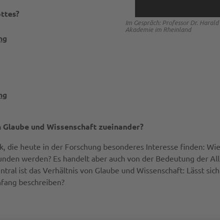
ottes?
Im Gespräch: Professor Dr. Harald L
Akademie im Rheinland
ng
ng
ch Glaube und Wissenschaft zueinander?
sik, die heute in der Forschung besonderes Interesse finden:
unden werden? Es handelt aber auch von der Bedeutung der All
ntral ist das Verhältnis von Glaube und Wissenschaft: Lässt s
nfang beschreiben?