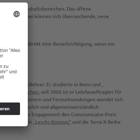
chen Wissenschaftsbereichen. Das offene
erfahren. Dabei können sich überraschende, neue
n Sie immer direkt eine Benachrichtigung, wenn ein
nd Hochschullehrer. Er studierte in Bonn und ,
versität München
, seit 2002 ist er Lehrbeauftragter für
ysik. In Sachbüchern und Fernsehsendungen wendet sich
Themen anschaulich und allgemeinverständlich
haft
für dieses Engagement den Communicator-Preis
schaftsmagazin
„Leschs Kosmos“
und die Terra-X-Reihe