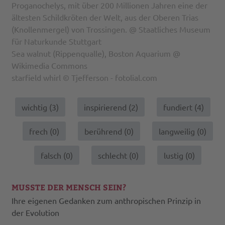
Proganochelys, mit über 200 Millionen Jahren eine der
ältesten Schildkröten der Welt, aus der Oberen Trias
(Knollenmergel) von Trossingen. @ Staatliches Museum
für Naturkunde Stuttgart
Sea walnut (Rippenqualle), Boston Aquarium @
Wikimedia Commons
starfield whirl © Tjefferson - fotolial.com
wichtig (
3
)
inspirierend (
2
)
fundiert (
4
)
frech (
0
)
berührend (
0
)
langweilig (
0
)
falsch (
0
)
schlecht (
0
)
lustig (
0
)
MUSSTE DER MENSCH SEIN?
Ihre eigenen Gedanken zum anthropischen Prinzip in
der Evolution