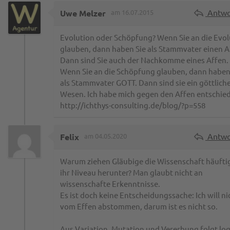
Antwo
Uwe Melzer
am 16.07.2015
Evolution oder Schöpfung? Wenn Sie an die Evol
glauben, dann haben Sie als Stammvater einen A
Dann sind Sie auch der Nachkomme eines Affen.
Wenn Sie an die Schöpfung glauben, dann haben
als Stammvater GOTT. Dann sind sie ein göttlich
Wesen. Ich habe mich gegen den Affen entschie
http://ichthys-consulting.de/blog/?p=558
Antwo
Felix
am 04.05.2020
Warum ziehen Gläubige die Wissenschaft häufti
ihr Niveau herunter? Man glaubt nicht an
wissenschafte Erkenntnisse.
Es ist doch keine Entscheidungssache: Ich will ni
vom Effen abstommen, darum ist es nicht so.
Aus Variation, Mutation und Vererbung folgt log