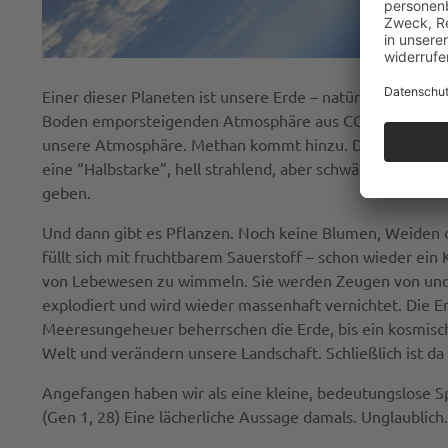
Einer dieser Planeten ist unsere Erde – natürlich beson
Boden emporsteigenden Atmosphäre aus CO2 ersetzt. Übe
unsere Atmosphäre. Methan kommt hinzu. Die Erde ist ge
eine “Halbstarke”, hell strahlend, aber schwächer als heu
geben.
Und dann gibt es Pflanzen. Noch keine Blumen, Weiden o
füllt sich mit fruchtbarem Sauerstoff – schon wieder ei
von Lebewesen zu wimmeln. Sie werden Zeugen von und A
explodiert und wird wieder massenhaft vernichtet. Die E
Meeresungeheuer beherrschen die Erde, bis ein kosmische
Welt und verändern unsere Landschaft. Schließlich ist da
Angefangen haben wir als eine kleine, bedeutungslose Sp
(Gen 1, 28) Eine lächerliche Aussage damals. Unglaublic