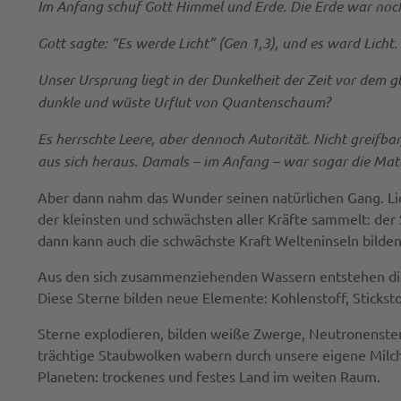
Im Anfang schuf Gott Himmel und Erde. Die Erde war noch
Gott sagte: “Es werde Licht” (Gen 1,3), und es ward Licht.
Unser Ursprung liegt in der Dunkelheit der Zeit vor dem gl
dunkle und wüste Urflut von Quantenschaum?
Es herrschte Leere, aber dennoch Autorität. Nicht greifbar,
aus sich heraus. Damals – im Anfang – war sogar die Mate
Aber dann nahm das Wunder seinen natürlichen Gang. Lich
der kleinsten und schwächsten aller Kräfte sammelt: der 
dann kann auch die schwächste Kraft Welteninseln bilden
Aus den sich zusammenziehenden Wassern entstehen die e
Diese Sterne bilden neue Elemente: Kohlenstoff, Sticksto
Sterne explodieren, bilden weiße Zwerge, Neutronenste
trächtige Staubwolken wabern durch unsere eigene Milch
Planeten: trockenes und festes Land im weiten Raum.