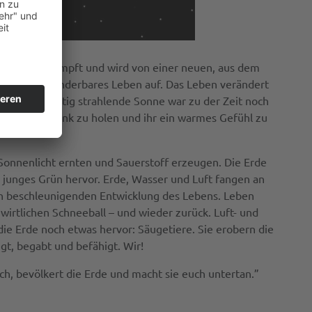
sie ein, verdampft und wird von einer neuen, aus dem
lexes und wunderbares Leben auf. Das Leben verändert
so übermächtig strahlende Sonne war zu der Zeit noch
m Gefrierschrank zu holen und ihr ein warmes Gefühl zu
Sonnenlicht ernten und Sauerstoff erzeugen. Die Erde
n junges Grün hervor. Erde, Wasser und Luft fangen an
h beschleunigenden Entwicklung des Lebens. Leben
irtlichen Schneeball – und wieder zurück. Luft- und
ie Erde noch etwas hervor: Säugetiere. Sie erobern die
gt, begabt und befähigt. Wir!
h, bevölkert die Erde und macht sie euch untertan.”