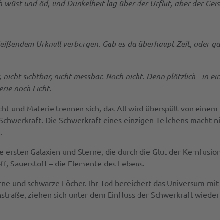
 wüst und öd, und Dunkelheit lag über der Urflut, aber der Gei
eißendem Urknall verborgen. Gab es da überhaupt Zeit, oder gab e
 nicht sichtbar, nicht messbar. Noch nicht. Denn plötzlich - in e
rie noch Licht.
t und Materie trennen sich, das All wird überspült von einem 
Schwerkraft. Die Schwerkraft eines einzigen Teilchens macht n
.
rsten Galaxien und Sterne, die durch die Glut der Kernfusio
ff, Sauerstoff – die Elemente des Lebens.
rne und schwarze Löcher. Ihr Tod bereichert das Universum mi
straße, ziehen sich unter dem Einfluss der Schwerkraft wiede