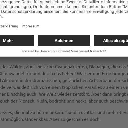
ders. Eine dünne Atmosphäre aus Wasserstoff und Helium hüllt 
rall keimt einfaches, einzelliges und doch unglaublich komp
füllt mit Treibhausgasen. Damals war das gut, denn die heute 
te. Der erstaunliche Treibhauseffekt hilft mit, die Erde aus de
der Wälder, aber einfache Cyanobakterien, Blaualgen, die das 
n Klimawandel für und durch das Leben! Wasser und Erde bringe
kteure in der dramatischen, gefährlichen Achterbahn der sic
rde verwandelt sich von einem tropischen Paradies zu einem unw
r Einschlag auch ihre Welt wieder zerstört. Aber dann bringt d
 auch der Mensch. Klein, bedroht und nackt, aber auch beschwin
ezies, die mal zu hören bekam: “Seid fruchtbar und mehret euc
h. Unmöglich. Undenkbar. Aber so geschah es doch.