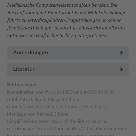
Medizinische Computerwissenschaften berufen. Die
Beschäftigung mit Bioinformatik und Molekularbiologie
führte zu interdisziplinären Fragestellungen. In seiner
‚Evolutionstheologie‘ versucht er, christliche Inhalte aus
naturwissenschaftlicher Sicht zu interpretieren.
Anmerkungen
Literatur
Bildnachweis
Kombination von #142831473 und #40784230 ©
AdobeStock durch Michael Cibena
GoogleMaps Ausschnitt mit montiertem Lineal,
Montage von MichaelCibena
Simplified representation of the life cycle of a
retrotransposon von Mariuswalter © CreativeCommons
Kampf eines Kentauren gegen einen Lapithen am