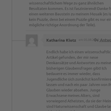
wissenschaftlichem Wege zu ganz ähnlichen
Resultaten kommen. Es ist faszinierend! Danke f
einen weiteren Baustein zu meinem Mosaik (es is
kein Puzzle, denn bei einem Puzzle gibt es nur ei
mögliche richtige Anordnung der Teile).
Antwo
Katharina Klotz
am 05.08.2020
Endlich habe ich einen wissenschaftli
Artikel gefunden, der mir neue
Denkansätze und Antworten zu mein
bisherigen Glaubensfragen gibt! Ich
bedauere es immer wieder, dass
Jugendliche sich zunächst konfirmier
lassen und nach ein paar Jahren von 
Glauben wieder absehen. Junge
Erwachsene meines Alters, sind
vorwiegend Atheisten, da sie der Mei
sind Naturwissenschaft und Glaube la