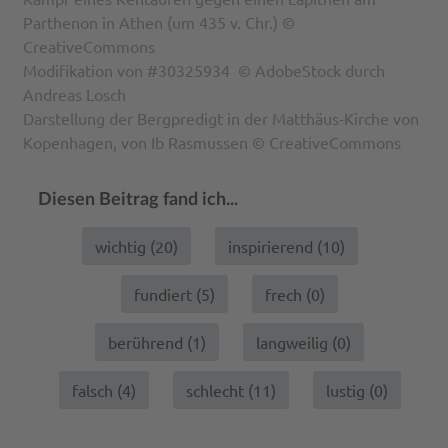
Parthenon in Athen (um 435 v. Chr.) ©
CreativeCommons
Modifikation von #30325934 © AdobeStock durch
Andreas Losch
Darstellung der Bergpredigt in der Matthäus-Kirche von
Kopenhagen, von Ib Rasmussen © CreativeCommons
Diesen Beitrag fand ich...
wichtig (
20
)
inspirierend (
10
)
fundiert (
5
)
frech (
0
)
berührend (
1
)
langweilig (
0
)
falsch (
4
)
schlecht (
11
)
lustig (
0
)