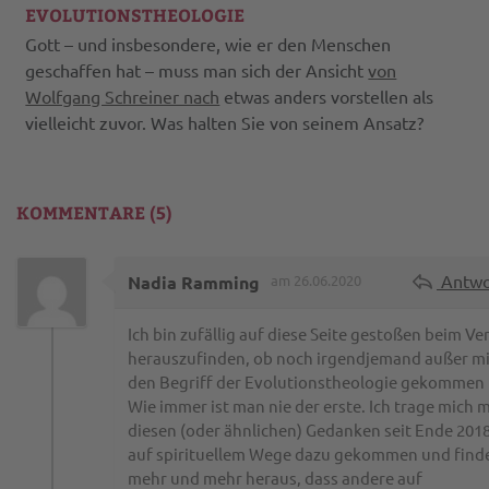
EVOLUTIONSTHEOLOGIE
Gott – und insbesondere, wie er den Menschen
geschaffen hat – muss man sich der Ansicht
von
Wolfgang Schreiner nach
etwas anders vorstellen als
vielleicht zuvor. Was halten Sie von seinem Ansatz?
KOMMENTARE (5)
Antwo
Nadia Ramming
am 26.06.2020
Ich bin zufällig auf diese Seite gestoßen beim Ve
herauszufinden, ob noch irgendjemand außer mi
den Begriff der Evolutionstheologie gekommen i
Wie immer ist man nie der erste. Ich trage mich m
diesen (oder ähnlichen) Gedanken seit Ende 2018
auf spirituellem Wege dazu gekommen und find
mehr und mehr heraus, dass andere auf