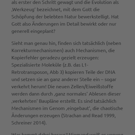
als erster den Schritt gewagt und die Evolution als
‚Werkzeug‘ bezeichnet, mit dem Gott die
Schöpfung der belebten Natur bewerkstelligt. Hat
Gott also Änderungen im Detail bewirkt oder nur
generell eingeplant?
Sieht man genau hin, finden sich tatsächlich (neben
Korrekturmechanismen) auch Mechanismen, die
Kopierfehler geradezu gezielt erzeugen:
Spezialisierte Moleküle (z.B. das L1-
Retrotransposon, Abb 3) kopieren Teile der DNA
und setzen sie an ganz anderer Stelle ein – sogar
verkehrt herum! Die neuen Zellen/Eiweißstoffe
werden dann durch ‚ganz normales‘ Ablesen dieser
‚verkehrten‘ Baupläne erstellt. Es sind tatsächlich
Mechanismen im Genom ‚eingebaut‘, die chaotische
Änderungen erzeugen (Strachan and Read 1999,
Schreiner 2014).
Was kommt dabei heraus? Niemand weiß es vorweg