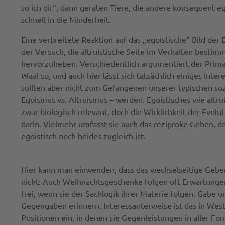
so ich dir“, dann geraten Tiere, die andere konsequent e
schnell in die Minderheit.
Eine verbreitete Reaktion auf das „egoistische“ Bild der
der Versuch, die altruistische Seite im Verhalten bestim
hervorzuheben. Verschiedentlich argumentiert der Prima
Waal so, und auch hier lässt sich tatsächlich einiges Inte
sollten aber nicht zum Gefangenen unserer typischen soz
Egoismus vs. Altruismus – werden. Egoistisches wie altrui
zwar biologisch relevant, doch die Wirklichkeit der Evolut
darin. Vielmehr umfasst sie auch das reziproke Geben, da
egoistisch noch beides zugleich ist.
Hier kann man einwenden, dass das wechselseitige Geb
nicht: Auch Weihnachtsgeschenke folgen oft Erwartungen
frei, wenn sie der Sachlogik ihrer Materie folgen. Gabe 
Gegengaben erinnern. Interessanterweise ist das in Wes
Positionen ein, in denen sie Gegenleistungen in aller For