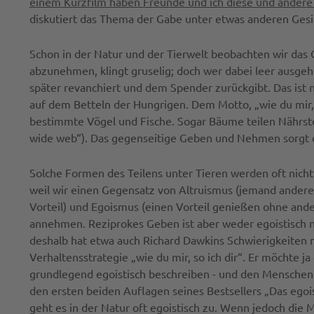
einem Kurzfilm haben Freunde und ich diese und andere 
diskutiert das Thema der Gabe unter etwas anderen Ges
Schon in der Natur und der Tierwelt beobachten wir das
abzunehmen, klingt gruselig; doch wer dabei leer ausge
später revanchiert und dem Spender zurückgibt. Das ist n
auf dem Betteln der Hungrigen. Dem Motto, „wie du mir, so
bestimmte Vögel und Fische. Sogar Bäume teilen Nährstof
wide web“). Das gegenseitige Geben und Nehmen sorgt dab
Solche Formen des Teilens unter Tieren werden oft nich
weil wir einen Gegensatz von Altruismus (jemand ande
Vorteil) und Egoismus (einen Vorteil genießen ohne and
annehmen. Reziprokes Geben ist aber weder egoistisch no
deshalb hat etwa auch Richard Dawkins Schwierigkeiten 
Verhaltensstrategie „wie du mir, so ich dir“. Er möchte ja 
grundlegend egoistisch beschreiben - und den Menschen 
den ersten beiden Auflagen seines Bestsellers „Das egoi
geht es in der Natur oft egoistisch zu. Wenn jedoch die M