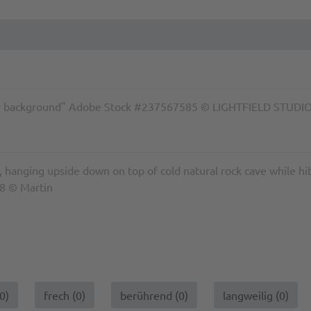
rey background" Adobe Stock #237567585 © LIGHTFIELD STUDI
 hanging upside down on top of cold natural rock cave while hib
8 © Martin
0
)
frech (
0
)
berührend (
0
)
langweilig (
0
)