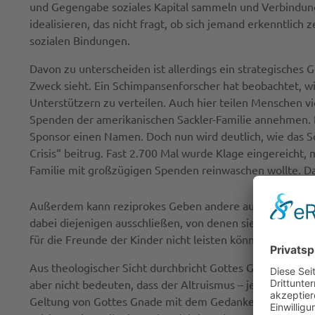
und Gegengabe soziales Kapital sammeln und Verbindungen
idealisieren, das nicht fragt, ob sich jemand erkenntlich 
sozialen Bindungen.
Davon zu unterscheiden ist allerdings ein strategisches
Zweck sieht. Ein Schimpansenforscher hat beobachtet, wi
Unterstützern zu verteilen. Auch hier teilen Menschen v
Spenden der amerikanischen Sackler-Familie annehmen. D
Sponsor einen Namen. Doch nun wird deutlich, wie das Sc
Crisis“ beitrug. Fast 2.700 Mal wurde Klage eingereicht,
Familie mit großzügigen Spenden reinwaschen wollte. D
Außerdem kann reziprokes Geben andere ausschließen. In
dabei diejenigen ausschließen, von denen sie wenig pro
für die Freunde der Kinder nicht leisten können. Das G
Aus theologischer Sicht durchbricht Gottes Gnade gerad
aber nicht bedeuten, dass der Altruismus – je selbstlose
Geltung von Gottes Gnade mit dem Gedanken aus, dass Chri