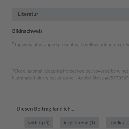
Literatur
Bildnachweis
"Top view of wrapped present with yellow ribbon on g
"Close up small sleeping horseshoe bat covered by wings,
illuminated blurry background." Adobe Stock #25570369
Diesen Beitrag fand ich...
wichtig (
0
)
inspirierend (
1
)
fundiert (