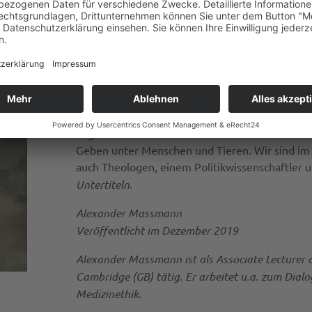
 genauso gut auch Feinde Gottes bleiben könnten. Vielmehr ist
t in der Tat der Begriff des
Opfers
angebracht, der punktuell d
roßzügiger Antwort wieder zu ermöglichen.
Die neue Kurz-Dokumentation “Give and Take” di
geben wir, und wie verstehen wir unser Geben? 
angesichts unseres evolutionären Erbes des Te
Geben unter Menschen und Tieren. Wir sind im 
auch Theologen, einem Politikwissenschaftler un
Untertiteln.
Alexander Massmann
Veröffentlicht im Dezember 2019
Alexander Massmann ist als Associate Lecturer a
Cambridge (GB) tätig. Er arbeitet u.a. zum Dia
Medizinethik.