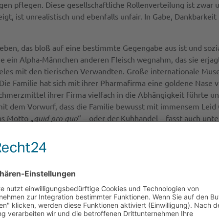
 pflegen. Diese gesellschaftliche Rollenverteilung ist zwar 
zeigt, ist unrealistisch und ebenfalls unfair. In Gabe, Dankbark
 Geben, das bloß auf eine bestimmte Gegengabe aus ist und sozi
e ein Alpha-Männchen anderen Fleisch wegnahm, das sie erjagt
ieles mit den tierischen Verwandten. Große internationale Mus
ie Familie hat sich mit ihrer Pharmafirma eine goldene Nase 
hmerzmittel ihrer Firma vielfach in die Abhängigkeit führte u
 mit dem Vorwurf, dass die Familie bewusst mit immensem Leid G
as Motto „
quid pro quo
“ – oder der Kuhhandel – fasst auch u
 der Tierwelt lässt sich etwa unter Pavianen beobachten, das
fitieren. Auch unter Menschen genießen Familien geringere soz
eben ist also ein zwiespältiges Phänomen – wie wir in andere
e solche Beziehungen, in denen Menschen unrealistische Leist
r, desto besser – pauschal an die Stelle von Gabe und Gegengabe
stus für die Menschen starb, als sie Gottes Feinde waren (Röme