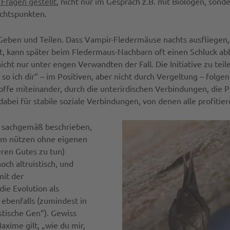
Fragen gestellt
, nicht nur im Gespräch z.B. mit Biologen, sond
ichtspunkten.
 Geben und Teilen. Dass Vampir-Fledermäuse nachts ausfliegen,
ht, kann später beim Fledermaus-Nachbarn oft einen Schluck a
icht nur unter engen Verwandten der Fall. Die Initiative zu tei
 ich dir“ – im Positiven, aber nicht durch Vergeltung – folgen 
fe miteinander, durch die unterirdischen Verbindungen, die P
ei für stabile soziale Verbindungen, von denen alle profitier
t sachgemäß beschrieben,
rem nützen ohne eigenen
eren Gutes zu tun)
ch altruistisch, und
mit der
die Evolution als
ebenfalls (zumindest in
stische Gen“). Gewiss
axime gilt, „wie du mir,