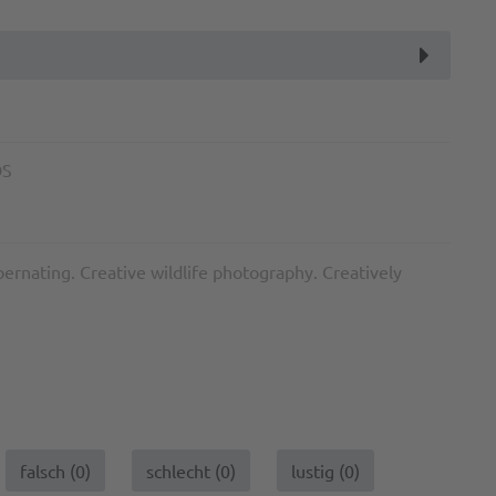
OS
ernating. Creative wildlife photography. Creatively
falsch (
0
)
schlecht (
0
)
lustig (
0
)