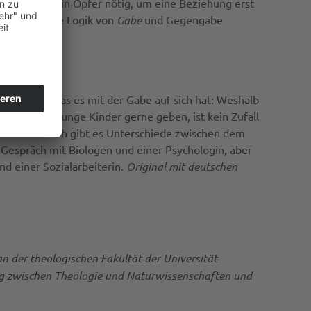
 bisweilen ein Opfer nötig, um eine Beziehung erst
ie alltägliche Logik von
Gabe
und Gegengabe
skutiert, was es mit der Gabe auf sich hat: Weshalb
Dass schon junge Kinder gerne geben, ist kein Zufall
ilens. Dennoch gibt es Unterschiede zwischen dem
Gespräch mit Biologen und einer Psychologin, aber
d einer Sozialarbeiterin.
Original mit deutschen
n der theologischen Fakultät der Universität
log zwischen Theologie und Naturwissenschaften und