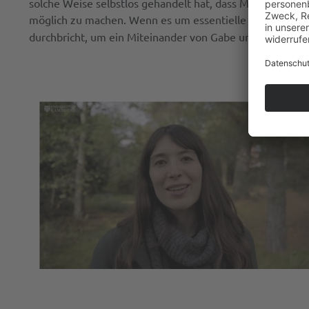
solche Weise selbstlos gehandelt hat, dass Menschen nun
möglich zu machen. Wenn es um essentielle Dinge geht, is
durchbricht, um ein Miteinander von Gabe und freier, g