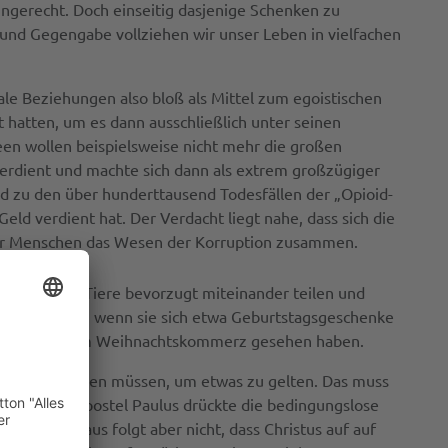
ungerecht. Doch einseitig dasjenige Schenken zu
eit und Gegengabe vollziehen wir unser Leben in vielfachen
ale Beziehungen also bloß als Mittel zum egoistischen
 hatten, um es dann ausschließlich unter seinen
een wollen beispielsweise nicht mehr die großen
verdient und machte sich dann als extrem großzügiger
nd zu den über hunderttausend Todesfällen der „Opioid-
eld verdient hat. Der Verdacht liegt nahe, dass sich die
nter Menschen das Wesen der Korruption zusammen.
s bestimmte Tiere bevorzugt miteinander teilen und
iale Teilhabe, wenn sie sich etwa Geburtstagsgeschenke
r Form auch beim Weihnachtskommerz gesehen haben.
ungen erbringen müssen, um etwas zu gelten. Das muss
 tritt. Der Apostel Paulus drückte die bedingungslose
r 5). Daraus folgt aber nicht, dass Christus auf auf