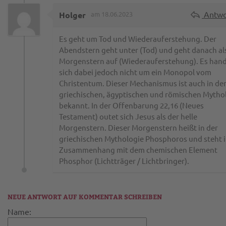
Antwo
Holger
am 18.06.2023
Es geht um Tod und Wiederauferstehung. Der
Abendstern geht unter (Tod) und geht danach al
Morgenstern auf (Wiederauferstehung). Es hand
sich dabei jedoch nicht um ein Monopol vom
Christentum. Dieser Mechanismus ist auch in de
griechischen, ägyptischen und römischen Mytho
bekannt. In der Offenbarung 22,16 (Neues
Testament) outet sich Jesus als der helle
Morgenstern. Dieser Morgenstern heißt in der
griechischen Mythologie Phosphoros und steht 
Zusammenhang mit dem chemischen Element
Phosphor (Lichtträger / Lichtbringer).
NEUE ANTWORT AUF KOMMENTAR SCHREIBEN
Name: