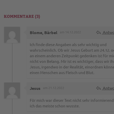
KOMMENTARE (3)
Antwo
Blome, Bärbel
am 14.12.2022
Ich finde diese Angaben als sehr wichtig und
wahrscheinlich. Ob wir Jesus Geburt am 24.12. o
an einem anderen Zeitpunkt gedenken ist für mi
nicht von Belang. Mir ist es wichtiger, dass wir ih
Jesus, irgendwo in der Realität, einordnen könne
einen Menschen aus Fleisch und Blut.
Antwo
Jesus
am 21.12.2022
Für mich war dieser Text nicht sehr informierend
ich das meiste schon wusste.