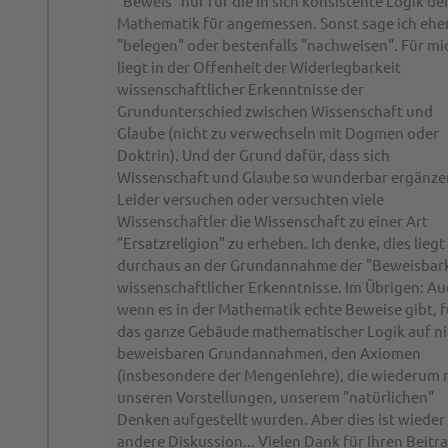
"Beweis" nur für die in sich konsistente Logik de
Mathematik für angemessen. Sonst sage ich ehe
"belegen" oder bestenfalls "nachweisen". Für mi
liegt in der Offenheit der Widerlegbarkeit
wissenschaftlicher Erkenntnisse der
Grundunterschied zwischen Wissenschaft und
Glaube (nicht zu verwechseln mit Dogmen oder
Doktrin). Und der Grund dafür, dass sich
Wissenschaft und Glaube so wunderbar ergänze
Leider versuchen oder versuchten viele
Wissenschaftler die Wissenschaft zu einer Art
"Ersatzreligion" zu erheben. Ich denke, dies liegt
durchaus an der Grundannahme der "Beweisbark
wissenschaftlicher Erkenntnisse. Im Übrigen: Au
wenn es in der Mathematik echte Beweise gibt, 
das ganze Gebäude mathematischer Logik auf ni
beweisbaren Grundannahmen, den Axiomen
(insbesondere der Mengenlehre), die wiederum 
unseren Vorstellungen, unserem "natürlichen"
Denken aufgestellt wurden. Aber dies ist wieder
andere Diskussion... Vielen Dank für Ihren Beitra