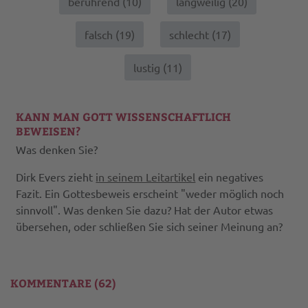
berührend (
10
)
langweilig (
20
)
falsch (
19
)
schlecht (
17
)
lustig (
11
)
KANN MAN GOTT WISSENSCHAFTLICH
BEWEISEN?
Was denken Sie?
Dirk Evers zieht
in seinem Leitartikel
ein negatives
Fazit. Ein Gottesbeweis erscheint "weder möglich noch
sinnvoll". Was denken Sie dazu? Hat der Autor etwas
übersehen, oder schließen Sie sich seiner Meinung an?
KOMMENTARE (62)