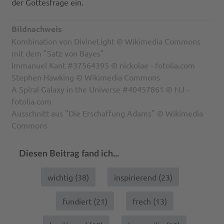
der Gottesfrage ein.
Bildnachweis
Kombination von DivineLight © Wikimedia Commons
mit dem "Satz von Bayes"
Immanuel Kant #37564395 © nickolae - fotolia.com
Stephen Hawking © Wikimedia Commons
A Spiral Galaxy in the Universe #40457861 © NJ -
fotolia.com
Ausschnitt aus "Die Erschaffung Adams" © Wikimedia
Commons
Diesen Beitrag fand ich...
wichtig (
38
)
inspirierend (
23
)
fundiert (
21
)
frech (
13
)