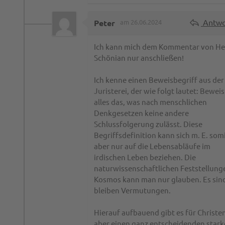
Antwo
Peter
am 26.06.2024
Ich kann mich dem Kommentar von He
Schönian nur anschließen!
Ich kenne einen Beweisbegriff aus der
Juristerei, der wie folgt lautet: Beweis 
alles das, was nach menschlichen
Denkgesetzen keine andere
Schlussfolgerung zulässt. Diese
Begriffsdefinition kann sich m. E. som
aber nur auf die Lebensabläufe im
irdischen Leben beziehen. Die
naturwissenschaftlichen Feststellung
Kosmos kann man nur glauben. Es sin
bleiben Vermutungen.
Hierauf aufbauend gibt es für Christe
aber einen ganz entscheidenden star