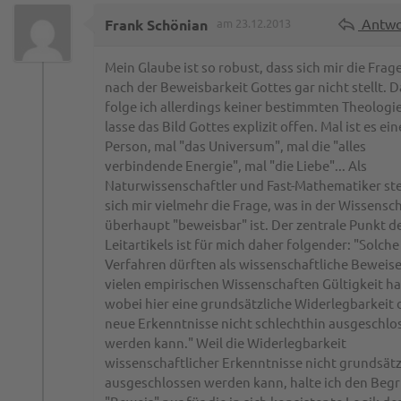
Antwo
Frank Schönian
am 23.12.2013
Mein Glaube ist so robust, dass sich mir die Frag
nach der Beweisbarkeit Gottes gar nicht stellt. D
folge ich allerdings keiner bestimmten Theologi
lasse das Bild Gottes explizit offen. Mal ist es ein
Person, mal "das Universum", mal die "alles
verbindende Energie", mal "die Liebe"... Als
Naturwissenschaftler und Fast-Mathematiker ste
sich mir vielmehr die Frage, was in der Wissensc
überhaupt "beweisbar" ist. Der zentrale Punkt d
Leitartikels ist für mich daher folgender: "Solche
Verfahren dürften als wissenschaftliche Beweise
vielen empirischen Wissenschaften Gültigkeit h
wobei hier eine grundsätzliche Widerlegbarkeit 
neue Erkenntnisse nicht schlechthin ausgeschlo
werden kann." Weil die Widerlegbarkeit
wissenschaftlicher Erkenntnisse nicht grundsätz
ausgeschlossen werden kann, halte ich den Begr