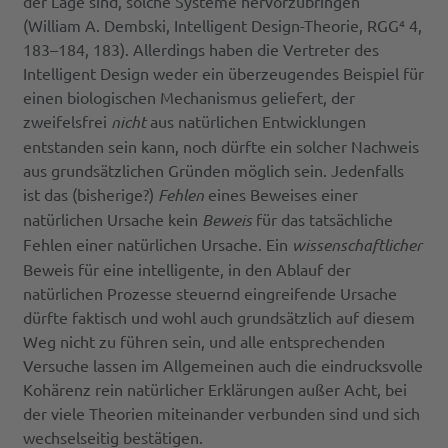
der Lage sind, solche Systeme hervorzubringen“
(William A. Dembski, Intelligent Design-Theorie, RGG⁴ 4,
183–184, 183). Allerdings haben die Vertreter des
Intelligent Design weder ein überzeugendes Beispiel für
einen biologischen Mechanismus geliefert, der
zweifelsfrei
nicht
aus natürlichen Entwicklungen
entstanden sein kann, noch dürfte ein solcher Nachweis
aus grundsätzlichen Gründen möglich sein. Jedenfalls
ist das (bisherige?)
Fehlen
eines Beweises einer
natürlichen Ursache kein
Beweis
für das tatsächliche
Fehlen einer natürlichen Ursache. Ein
wissenschaftlicher
Beweis für eine intelligente, in den Ablauf der
natürlichen Prozesse steuernd eingreifende Ursache
dürfte faktisch und wohl auch grundsätzlich auf diesem
Weg nicht zu führen sein, und alle entsprechenden
Versuche lassen im Allgemeinen auch die eindrucksvolle
Kohärenz rein natürlicher Erklärungen außer Acht, bei
der viele Theorien miteinander verbunden sind und sich
wechselseitig bestätigen.