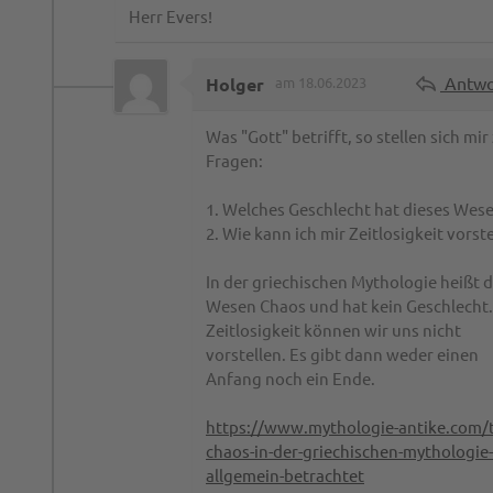
Herr Evers!
Antwo
Holger
am 18.06.2023
Was "Gott" betrifft, so stellen sich mir
Fragen:
1. Welches Geschlecht hat dieses Wes
2. Wie kann ich mir Zeitlosigkeit vorst
In der griechischen Mythologie heißt d
Wesen Chaos und hat kein Geschlecht.
Zeitlosigkeit können wir uns nicht
vorstellen. Es gibt dann weder einen
Anfang noch ein Ende.
https://www.mythologie-antike.com/
chaos-in-der-griechischen-mythologie
allgemein-betrachtet