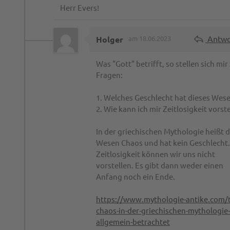
Herr Evers!
Antwo
Holger
am 18.06.2023
Was "Gott" betrifft, so stellen sich mir
Fragen:
1. Welches Geschlecht hat dieses Wes
2. Wie kann ich mir Zeitlosigkeit vorst
In der griechischen Mythologie heißt d
Wesen Chaos und hat kein Geschlecht.
Zeitlosigkeit können wir uns nicht
vorstellen. Es gibt dann weder einen
Anfang noch ein Ende.
https://www.mythologie-antike.com/
chaos-in-der-griechischen-mythologie
allgemein-betrachtet