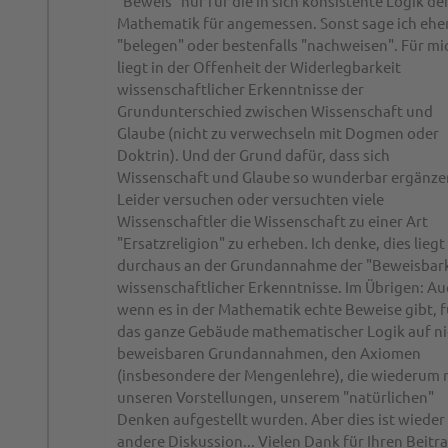
"Beweis" nur für die in sich konsistente Logik de
Mathematik für angemessen. Sonst sage ich ehe
"belegen" oder bestenfalls "nachweisen". Für mi
liegt in der Offenheit der Widerlegbarkeit
wissenschaftlicher Erkenntnisse der
Grundunterschied zwischen Wissenschaft und
Glaube (nicht zu verwechseln mit Dogmen oder
Doktrin). Und der Grund dafür, dass sich
Wissenschaft und Glaube so wunderbar ergänze
Leider versuchen oder versuchten viele
Wissenschaftler die Wissenschaft zu einer Art
"Ersatzreligion" zu erheben. Ich denke, dies liegt
durchaus an der Grundannahme der "Beweisbark
wissenschaftlicher Erkenntnisse. Im Übrigen: Au
wenn es in der Mathematik echte Beweise gibt, 
das ganze Gebäude mathematischer Logik auf ni
beweisbaren Grundannahmen, den Axiomen
(insbesondere der Mengenlehre), die wiederum 
unseren Vorstellungen, unserem "natürlichen"
Denken aufgestellt wurden. Aber dies ist wieder
andere Diskussion... Vielen Dank für Ihren Beitra