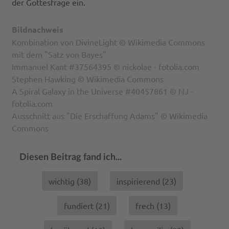
der Gottesfrage ein.
Bildnachweis
Kombination von DivineLight © Wikimedia Commons
mit dem "Satz von Bayes"
Immanuel Kant #37564395 © nickolae - fotolia.com
Stephen Hawking © Wikimedia Commons
A Spiral Galaxy in the Universe #40457861 © NJ -
fotolia.com
Ausschnitt aus "Die Erschaffung Adams" © Wikimedia
Commons
Diesen Beitrag fand ich...
wichtig (
38
)
inspirierend (
23
)
fundiert (
21
)
frech (
13
)