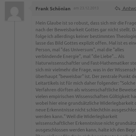
Antwo
Frank Schönian
am 23.12.2013
Mein Glaube ist so robust, dass sich mir die Frag
nach der Beweisbarkeit Gottes gar nicht stellt. D
folge ich allerdings keiner bestimmten Theologi
lasse das Bild Gottes explizit offen. Mal ist es ein
Person, mal "das Universum", mal die "alles
verbindende Energie", mal "die Liebe"... Als
Naturwissenschaftler und Fast-Mathematiker ste
sich mir vielmehr die Frage, was in der Wissensc
überhaupt "beweisbar" ist. Der zentrale Punkt d
Leitartikels ist für mich daher folgender: "Solche
Verfahren dürften als wissenschaftliche Beweise
vielen empirischen Wissenschaften Gültigkeit h
wobei hier eine grundsätzliche Widerlegbarkeit 
neue Erkenntnisse nicht schlechthin ausgeschlo
werden kann." Weil die Widerlegbarkeit
wissenschaftlicher Erkenntnisse nicht grundsätz
ausgeschlossen werden kann, halte ich den Begr