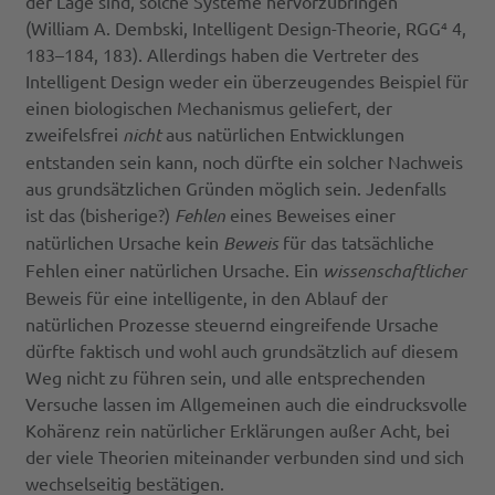
der Lage sind, solche Systeme hervorzubringen“
(William A. Dembski, Intelligent Design-Theorie, RGG⁴ 4,
183–184, 183). Allerdings haben die Vertreter des
Intelligent Design weder ein überzeugendes Beispiel für
einen biologischen Mechanismus geliefert, der
zweifelsfrei
nicht
aus natürlichen Entwicklungen
entstanden sein kann, noch dürfte ein solcher Nachweis
aus grundsätzlichen Gründen möglich sein. Jedenfalls
ist das (bisherige?)
Fehlen
eines Beweises einer
natürlichen Ursache kein
Beweis
für das tatsächliche
Fehlen einer natürlichen Ursache. Ein
wissenschaftlicher
Beweis für eine intelligente, in den Ablauf der
natürlichen Prozesse steuernd eingreifende Ursache
dürfte faktisch und wohl auch grundsätzlich auf diesem
Weg nicht zu führen sein, und alle entsprechenden
Versuche lassen im Allgemeinen auch die eindrucksvolle
Kohärenz rein natürlicher Erklärungen außer Acht, bei
der viele Theorien miteinander verbunden sind und sich
wechselseitig bestätigen.