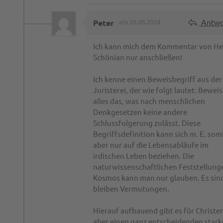
Antwo
Peter
am 26.06.2024
Ich kann mich dem Kommentar von He
Schönian nur anschließen!
Ich kenne einen Beweisbegriff aus der
Juristerei, der wie folgt lautet: Beweis 
alles das, was nach menschlichen
Denkgesetzen keine andere
Schlussfolgerung zulässt. Diese
Begriffsdefinition kann sich m. E. som
aber nur auf die Lebensabläufe im
irdischen Leben beziehen. Die
naturwissenschaftlichen Feststellung
Kosmos kann man nur glauben. Es sin
bleiben Vermutungen.
Hierauf aufbauend gibt es für Christe
aber einen ganz entscheidenden star