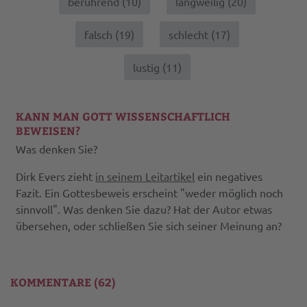
berührend (
10
)
langweilig (
20
)
falsch (
19
)
schlecht (
17
)
lustig (
11
)
KANN MAN GOTT WISSENSCHAFTLICH
BEWEISEN?
Was denken Sie?
Dirk Evers zieht
in seinem Leitartikel
ein negatives
Fazit. Ein Gottesbeweis erscheint "weder möglich noch
sinnvoll". Was denken Sie dazu? Hat der Autor etwas
übersehen, oder schließen Sie sich seiner Meinung an?
KOMMENTARE (62)