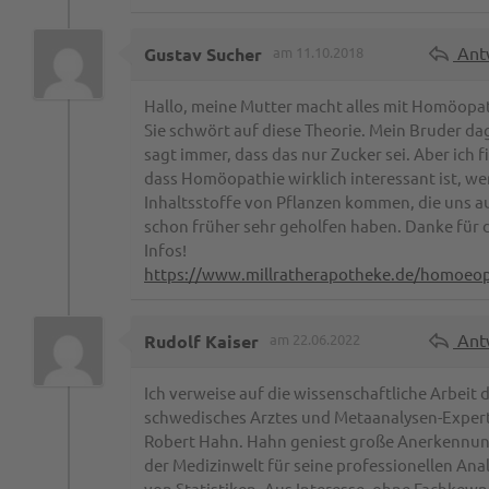
Ant
Gustav Sucher
am 11.10.2018
Hallo, meine Mutter macht alles mit Homöopat
Sie schwört auf diese Theorie. Mein Bruder d
sagt immer, dass das nur Zucker sei. Aber ich f
dass Homöopathie wirklich interessant ist, we
Inhaltsstoffe von Pflanzen kommen, die uns a
schon früher sehr geholfen haben. Danke für 
Infos!
https://www.millratherapotheke.de/homoeop
Ant
Rudolf Kaiser
am 22.06.2022
Ich verweise auf die wissenschaftliche Arbeit 
schwedisches Arztes und Metaanalysen-Exper
Robert Hahn. Hahn geniest große Anerkennu
der Medizinwelt für seine professionellen Ana
von Statistiken. Aus Interesse, ohne Fachkewn