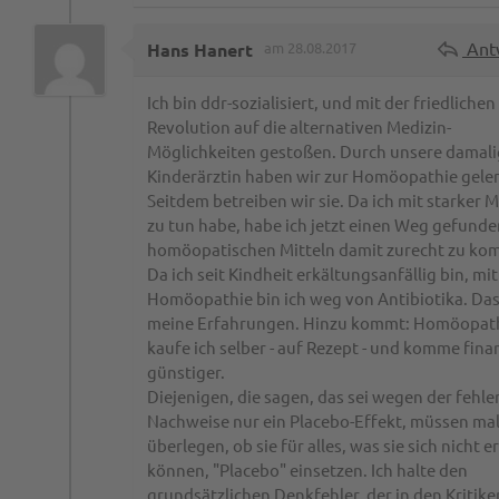
Ant
Hans Hanert
am 28.08.2017
Ich bin ddr-sozialisiert, und mit der friedlichen
Revolution auf die alternativen Medizin-
Möglichkeiten gestoßen. Durch unsere damal
Kinderärztin haben wir zur Homöopathie geler
Seitdem betreiben wir sie. Da ich mit starker 
zu tun habe, habe ich jetzt einen Weg gefunde
homöopatischen Mitteln damit zurecht zu ko
Da ich seit Kindheit erkältungsanfällig bin, mit
Homöopathie bin ich weg von Antibiotika. Das
meine Erfahrungen. Hinzu kommt: Homöopat
kaufe ich selber - auf Rezept - und komme finan
günstiger.
Diejenigen, die sagen, das sei wegen der fehl
Nachweise nur ein Placebo-Effekt, müssen ma
überlegen, ob sie für alles, was sie sich nicht e
können, "Placebo" einsetzen. Ich halte den
grundsätzlichen Denkfehler, der in den Kritiken