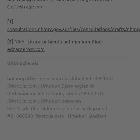
Gottesfrage ein.
[1]
consultations.nhmrc.gov.au/files/consultations/drafts/n
[2] Mehr Literatur hierzu auf meinem Blog:
edzardernst.com
Bildnachweis
homöopathische Echinacea Globuli #118991901
@fotolia.com | Urheber: Björn Wylezich
Red onion on white background #99902510
@fotolia.com | Urheber: dasuwan
File Stack, file folder close up for background.
#91006930 @fotolia.com | Urheber: sindler1