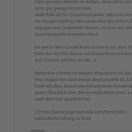
Naturgesetze ableiten zu wollen, denn dafür ist 
nicht gut genug verstanden.
Jedenfalls ist für Quantenphysiker selbst ein A
ein riesiges Gebilde, Neuronen oder das Gehirn l
dagegen weit außerhalb dessen, auf was sich die
Quantenphysik anwenden lässt.
Ich werfe Herrn Ewald keine Esoterik vor, aber ic
habe das Gefühl, dass er von Esoterikern ein we
aufs Glatteis geführt wurde. :-)
Weiterhin stimme ich meinen Vorpostern zu, das
Herr Hoppe hier doch etwas abgeschweift ist. D
finde ich aber, dass er am Anfang einen kurzen a
guten Überblick über die Unmöglichkeit eines 'L
nach dem Tod' gegeben hat.
[1] http://www.psychophysik.com/html/re051-
nahtodesforschung-s2.html