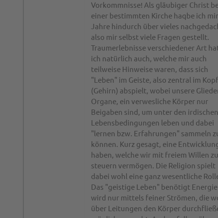
Vorkommnisse! Als gläubiger Christ be
einer bestimmten Kirche haqbe ich mir
Jahre hindurch über vieles nachgedac
also mir selbst viele Fragen gestellt.
Traumerlebnisse verschiedener Art ha
ich natürlich auch, welche mir auch
teilweise Hinweise waren, dass sich
"Leben" im Geiste, also zentral im Kop
(Gehirn) abspielt, wobei unsere Gliede
Organe, ein verwesliche Körper nur
Beigaben sind, um unter den irdische
Lebensbedingungen leben und dabei
"lernen bzw. Erfahrungen" sammeln z
können. Kurz gesagt, eine Entwicklun
haben, welche wir mit freiem Willen z
steuern vermögen. Die Religion spielt
dabei wohl eine ganz wesentliche Roll
Das "geistige Leben" benötigt Energie
wird nur mittels feiner Strömen, die w
über Leitungen den Körper durchfließ