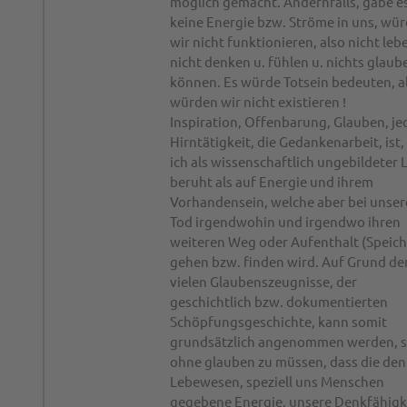
möglich gemacht. Andernfalls, gäbe e
keine Energie bzw. Ströme in uns, wü
wir nicht funktionieren, also nicht leb
nicht denken u. fühlen u. nichts glaub
können. Es würde Totsein bedeuten, a
würden wir nicht existieren !
Inspiration, Offenbarung, Glauben, je
Hirntätigkeit, die Gedankenarbeit, ist,
ich als wissenschaftlich ungebildeter 
beruht als auf Energie und ihrem
Vorhandensein, welche aber bei unse
Tod irgendwohin und irgendwo ihren
weiteren Weg oder Aufenthalt (Speich
gehen bzw. finden wird. Auf Grund de
vielen Glaubenszeugnisse, der
geschichtlich bzw. dokumentierten
Schöpfungsgeschichte, kann somit
grundsätzlich angenommen werden, 
ohne glauben zu müssen, dass die den
Lebewesen, speziell uns Menschen
gegebene Energie, unsere Denkfähigk