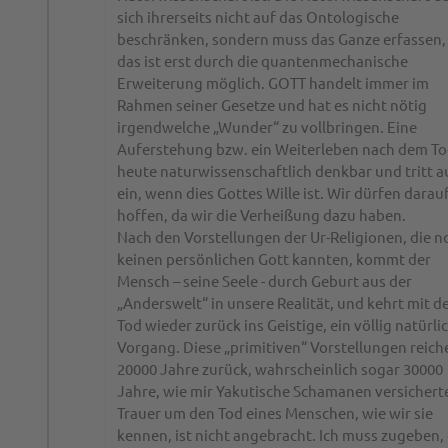
sich ihrerseits nicht auf das Ontologische
beschränken, sondern muss das Ganze erfassen,
das ist erst durch die quantenmechanische
Erweiterung möglich. GOTT handelt immer im
Rahmen seiner Gesetze und hat es nicht nötig
irgendwelche „Wunder“ zu vollbringen. Eine
Auferstehung bzw. ein Weiterleben nach dem Tod
heute naturwissenschaftlich denkbar und tritt a
ein, wenn dies Gottes Wille ist. Wir dürfen darau
hoffen, da wir die Verheißung dazu haben.
Nach den Vorstellungen der Ur-Religionen, die n
keinen persönlichen Gott kannten, kommt der
Mensch – seine Seele - durch Geburt aus der
„Anderswelt“ in unsere Realität, und kehrt mit 
Tod wieder zurück ins Geistige, ein völlig natürli
Vorgang. Diese „primitiven“ Vorstellungen reich
20000 Jahre zurück, wahrscheinlich sogar 30000
Jahre, wie mir Yakutische Schamanen versichert
Trauer um den Tod eines Menschen, wie wir sie
kennen, ist nicht angebracht. Ich muss zugeben,