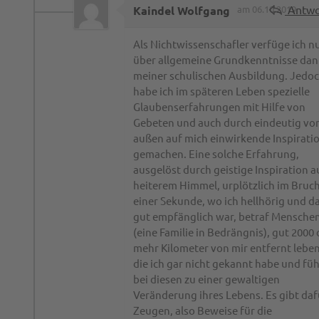
Antwo
Kaindel Wolfgang
am 06.10.2019
Als Nichtwissenschafler verfüge ich n
über allgemeine Grundkenntnisse dan
meiner schulischen Ausbildung. Jedo
habe ich im späteren Leben spezielle
Glaubenserfahrungen mit Hilfe von
Gebeten und auch durch eindeutig vo
außen auf mich einwirkende Inspirati
gemachen. Eine solche Erfahrung,
ausgelöst durch geistige Inspiration a
heiterem Himmel, urplötzlich im Bruch
einer Sekunde, wo ich hellhörig und d
gut empfänglich war, betraf Mensche
(eine Familie in Bedrängnis), gut 2000
mehr Kilometer von mir entfernt lebe
die ich gar nicht gekannt habe und fü
bei diesen zu einer gewaltigen
Veränderung ihres Lebens. Es gibt daf
Zeugen, also Beweise für die