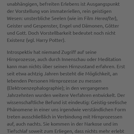
unabhängigen, befreiten Erlebens ist Ausgangspunkt
der Vorstellung von immateriellen, rein geistigen
Wesen: unsterbliche Seelen (wie im Film
Hereafter
),
Geister und Gespenster, Engel und Dämonen, Götter
und Gott. Doch Vorstellbarkeit bedeutet noch nicht
Existenz (vgl. Harry Potter).
Introspektiv hat niemand Zugriff auf seine
Hirnprozesse, auch durch Innenschau oder Meditation
kann man nichts über seinen Hirnzustand erfahren. Erst
seit etwa achtzig Jahren besteht die Möglichkeit, an
lebenden Personen Hirnprozesse zu messen
(Elektroenzephalographie); in den vergangenen
Jahrzehnten wurden weitere Verfahren entwickelt. Der
wissenschaftliche Befund ist eindeutig: Geistig-seelische
Phänomene in einer uns irgendwie verständlichen Form
treten ausschließlich in Verbindung mit Hirnprozessen
auf, auch nachts. Sie kommen in der Narkose und im
Tiefschlaf soweit zum Erliegen, dass nichts mehr erlebt