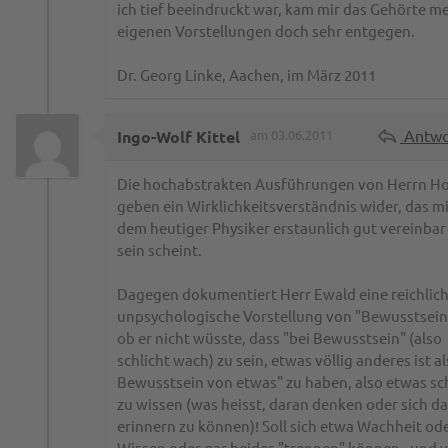
ich tief beeindruckt war, kam mir das Gehörte m
eigenen Vorstellungen doch sehr entgegen.
Dr. Georg Linke, Aachen, im März 2011
Antwo
Ingo-Wolf Kittel
am 03.06.2011
Die hochabstrakten Ausführungen von Herrn H
geben ein Wirklichkeitsverständnis wider, das m
dem heutiger Physiker erstaunlich gut vereinbar
sein scheint.
Dagegen dokumentiert Herr Ewald eine reichlic
unpsychologische Vorstellung von "Bewusstsein"
ob er nicht wüsste, dass "bei Bewusstsein" (also
schlicht wach) zu sein, etwas völlig anderes ist al
Bewusstsein von etwas" zu haben, also etwas sch
zu wissen (was heisst, daran denken oder sich d
erinnern zu können)! Soll sich etwa Wachheit od
Wissen oder gar beides "trennen" können - und 