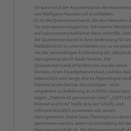
Ich kann mich der Argumentation des Kommenta
von Wolfgang Paumen voll anschließen.
Es ist die Quantenmechanik, die den Menschen 
Tor zum epistemologischen Teil unserer Wirklich
auf naturwissenschaftlicher Basis aufstößt. Dahe
die Quantenmechanik in ihrer Bedeutung für un
Weltbild nicht zu unterschätzen; nur zu vergleic
mit der seinerzeitigen Entdeckung der „klassisc
Naturgesetze durch Isaak Newton. Die
Quantenmechanik erfordert von uns ein neues
Denken, einen Paradigmenwechsel, und das dau
bekanntlich sehr lange, ehe es Algemeingut wird
Materie ist ein Derivat des Geistigen - nicht
umgekehrt- in Anlehnung an H.P.Dürr kann man
sagen: „Materie ist geronnener Geist“. „GOTT sc
Himmel und Erde“ heißt es in der Schrift, und
selbstverständlich zusammen mit seinen
Naturgesetzen. Daher kann Theologie nur dann 
genommen werden, wenn sie im Einklang mit de
Naturwissenschaft ist. Die Naturwissenschaft da