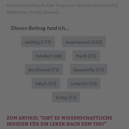
Hieronymus Bosch, Der Flug zum Himmel (Ausschnitt);
Bildrechte: Public Domain
Diesen Beitrag fand ich...
wichtig (
177
)
inspirierend (
252
)
fundiert (
68
)
frech (
33
)
berührend (
75
)
langweilig (
37
)
falsch (
52
)
schlecht (
35
)
lustig (
23
)
ZUM ARTIKEL "GIBT ES WISSENSCHAFTLICHE
INDIZIEN FÜR EIN LEBEN NACH DEM TOD?"