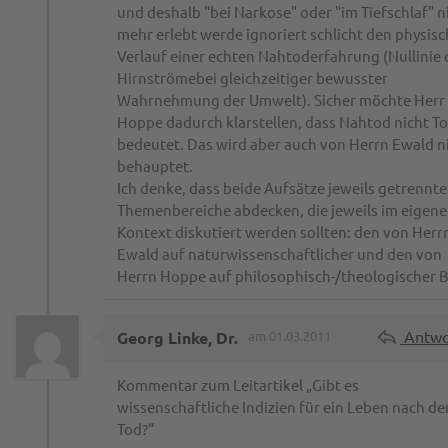
und deshalb "bei Narkose" oder "im Tiefschlaf" n
mehr erlebt werde ignoriert schlicht den physis
Verlauf einer echten Nahtoderfahrung (Nullinie 
Hirnströmebei gleichzeitiger bewusster
Wahrnehmung der Umwelt). Sicher möchte Herr
Hoppe dadurch klarstellen, dass Nahtod nicht T
bedeutet. Das wird aber auch von Herrn Ewald n
behauptet.
Ich denke, dass beide Aufsätze jeweils getrennte
Themenbereiche abdecken, die jeweils im eigen
Kontext diskutiert werden sollten: den von Herr
Ewald auf naturwissenschaftlicher und den von
Herrn Hoppe auf philosophisch-/theologischer B
Antwo
Georg Linke, Dr.
am 01.03.2011
Kommentar zum Leitartikel „Gibt es
wissenschaftliche Indizien für ein Leben nach d
Tod?“