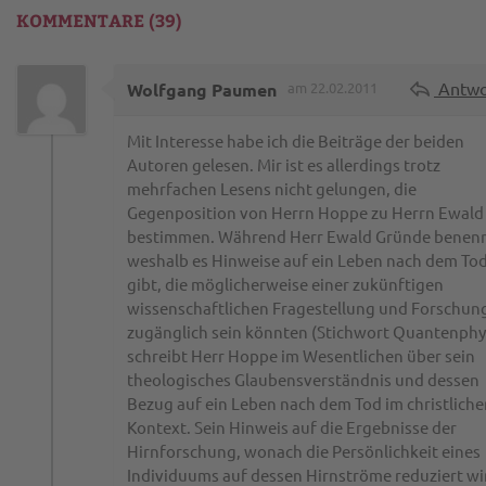
KOMMENTARE (39)
Antwo
Wolfgang Paumen
am 22.02.2011
Mit Interesse habe ich die Beiträge der beiden
Autoren gelesen. Mir ist es allerdings trotz
mehrfachen Lesens nicht gelungen, die
Gegenposition von Herrn Hoppe zu Herrn Ewald
bestimmen. Während Herr Ewald Gründe benenn
weshalb es Hinweise auf ein Leben nach dem To
gibt, die möglicherweise einer zukünftigen
wissenschaftlichen Fragestellung und Forschun
zugänglich sein könnten (Stichwort Quantenphy
schreibt Herr Hoppe im Wesentlichen über sein
theologisches Glaubensverständnis und dessen
Bezug auf ein Leben nach dem Tod im christliche
Kontext. Sein Hinweis auf die Ergebnisse der
Hirnforschung, wonach die Persönlichkeit eines
Individuums auf dessen Hirnströme reduziert wi