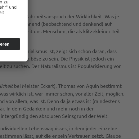
r unter dem Wahrheitsanspruch der Wirklichkeit. Was je
, das sich erkennend (beobachtend und denkend) auf
 Wirklichkeit uns Menschen, die als klitzekleiner Teil
g der Materialismus ist, zeigt sich schon daran, dass
h, gut oder böse zu sein. Die Physik ist jedoch ein
eit zu suchen. Der Naturalismus ist Popularisierung von
icheit
bei Meister Eckart). Thomas von Aquin bestimmt
was wirklich ist, war immer schon, vor aller Zeit, möglich.
 von allem, was ist. Denn da ja etwas ist (mindestens
kbar. In dem Gedanken und mehr noch in der
hintergründig den absoluten Seinsgrund der Welt.
 individuellen Lebenswagnisses, in dem jeder einzelne
timmen lässt, auf die er sein Vertrauen setzt. Glaube