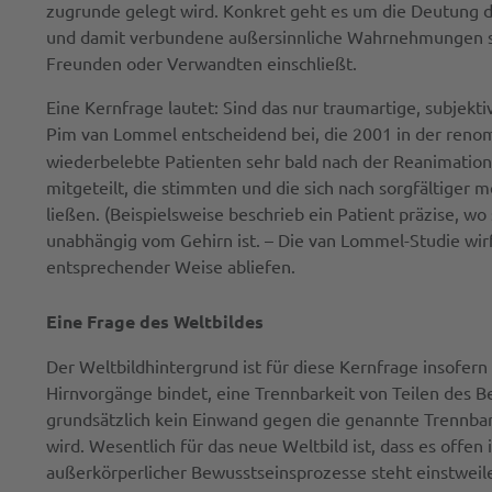
zugrunde gelegt wird. Konkret geht es um die Deutung d
und damit verbundene außersinnliche Wahrnehmungen so
Freunden oder Verwandten einschließt.
Eine Kernfrage lautet: Sind das nur traumartige, subjek
Pim van Lommel entscheidend bei, die 2001 in der reno
wiederbelebte Patienten sehr bald nach der Reanimatio
mitgeteilt, die stimmten und die sich nach sorgfältiger
ließen. (Beispielsweise beschrieb ein Patient präzise, 
unabhängig vom Gehirn ist. – Die van Lommel-Studie wirft
entsprechender Weise abliefen.
Eine Frage des Weltbildes
Der Weltbildhintergrund ist für diese Kernfrage insofern 
Hirnvorgänge bindet, eine Trennbarkeit von Teilen des 
grundsätzlich kein Einwand gegen die genannte Trennbar
wird. Wesentlich für das neue Weltbild ist, dass es offe
außerkörperlicher Bewusstseinsprozesse steht einstweile