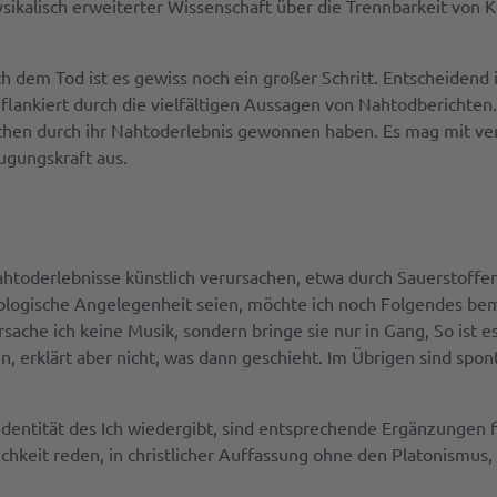
hysikalisch erweiterter Wissenschaft über die Trennbarkeit von
dem Tod ist es gewiss noch ein großer Schritt. Entscheidend i
 flankiert durch die vielfältigen Aussagen von Nahtodberichten
chen durch ihr Nahtoderlebnis gewonnen haben. Es mag mit vers
eugungskraft aus.
toderlebnisse künstlich verursachen, etwa durch Sauerstoffe
biologische Angelegenheit seien, möchte ich noch Folgendes be
sache ich keine Musik, sondern bringe sie nur in Gang, So ist e
, erklärt aber nicht, was dann geschieht. Im Übrigen sind spon
e Identität des Ich wiedergibt, sind entsprechende Ergänzungen
ichkeit reden, in christlicher Auffassung ohne den Platonismus