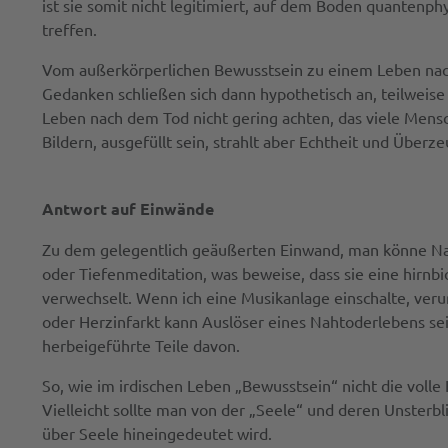
ist sie somit nicht legitimiert, auf dem Boden quantenp
treffen.
Vom außerkörperlichen Bewusstsein zu einem Leben nach 
Gedanken schließen sich dann hypothetisch an, teilweise
Leben nach dem Tod nicht gering achten, das viele Mens
Bildern, ausgefüllt sein, strahlt aber Echtheit und Überz
Antwort auf Einwände
Zu dem gelegentlich geäußerten Einwand, man könne Nah
oder Tiefenmeditation, was beweise, dass sie eine hirn
verwechselt. Wenn ich eine Musikanlage einschalte, verur
oder Herzinfarkt kann Auslöser eines Nahtoderlebens sein
herbeigeführte Teile davon.
So, wie im irdischen Leben „Bewusstsein“ nicht die voll
Vielleicht sollte man von der „Seele“ und deren Unsterbl
über Seele hineingedeutet wird.