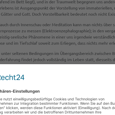
lafend im Bett liegt), und in der Traumwelt begegnen uns ande
lebens ist Ausgangspunkt der Vorstellung von immateriellen, r
ötter und Gott. Doch Vorstellbarkeit bedeutet noch nicht Exist
 auch durch Innenschau oder Meditation kann man nichts über s
Hirnprozesse zu messen (Elektroenzephalographie); in den ve
Geistig-seelische Phänomene in einer uns irgendwie verständlic
e und im Tiefschlaf soweit zum Erliegen, dass nichts mehr erle
hr unter seltenen Bedingungen im Übergangsbereich zwischen B
derfahrung findet jedoch vollständig im Leben statt, diesseits
“); denn das medizinische Minimalkriterium des Todes ist der un
können in Einzelaspekten durch eine experimentelle chemische 
ne zugrunde liegende Hirnfunktion gelungen. Alles spricht dafü
osen (hirnlosen) Seele, die den Tod des Körpers überlebt und
da