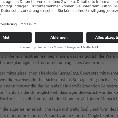
lt es sich so und so.“ Ernsthaftes Denken steht unhintergehba
n. Wirklichkeit ist da, indem sie sich einem Wirklichen zeigt
endetwas und nicht vielmehr nichts? Und warum gibt es in dieser
ismus) erlaubt auf diese Fragen keine Antwort. Wie unvollständi
 kein beobachtbares Objekt hat die Eigenschaft wahr oder falsc
sich heraus nicht einmal begründen, dass es gut ist, die Wahrh
Technikgläubigkeit ist dafür ein untrügliches Anzeichen.
der mittelalterlichen Theologie (
actualitas,
übersetzt mit
wercel
twendigerweise oder hat sich selbst ins Sein gesetzt; doch alles 
eienden notwendig das Sein als Sein ermöglichenden Seinsgrund
ute Nichts als die Unmöglichkeit, dass irgendetwas ist – unden
Existenz sich selbst verdankt, denkt und erfährt jeder Mensch 
n die allgemeinmenschliche (also nichtreligiöse) Denkform des
s einer unbekannten Zukunft von erkannten Möglichkeiten bes