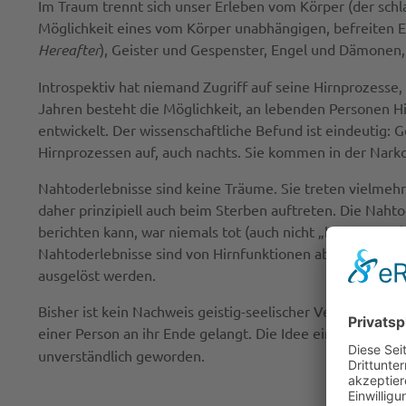
Im Traum trennt sich unser Erleben vom Körper (der sch
Möglichkeit eines vom Körper unabhängigen, befreiten Er
Hereafter
), Geister und Gespenster, Engel und Dämonen, G
Introspektiv hat niemand Zugriff auf seine Hirnprozesse,
Jahren besteht die Möglichkeit, an lebenden Personen 
entwickelt. Der wissenschaftliche Befund ist eindeutig: 
Hirnprozessen auf, auch nachts. Sie kommen in der Narkos
Nahtoderlebnisse sind keine Träume. Sie treten vielme
daher prinzipiell auch beim Sterben auftreten. Die Nahto
berichten kann, war niemals tot (auch nicht „klinisch tot
Nahtoderlebnisse sind von Hirnfunktionen abhängig; sie 
ausgelöst werden.
Bisher ist kein Nachweis geistig-seelischer Vermögen oh
einer Person an ihr Ende gelangt. Die Idee einer körperl
unverständlich geworden.