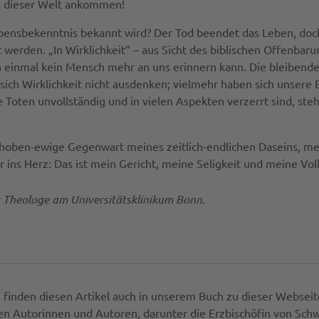
in dieser Welt ankommen!
ensbekenntnis bekannt wird? Der Tod beendet das Leben, doch 
erden. „In Wirklichkeit“ – aus Sicht des biblischen Offenbarung
ich einmal kein Mensch mehr an uns erinnern kann. Die bleibend
sich Wirklichkeit nicht ausdenken; vielmehr haben sich unser
Toten unvollständig und in vielen Aspekten verzerrt sind, steh
thoben-ewige Gegenwart meines zeitlich-endlichen Daseins, mei
mir ins Herz: Das ist mein Gericht, meine Seligkeit und meine Vo
r Theologe am Universitätsklinikum Bonn.
e finden diesen Artikel auch in unserem Buch zu dieser Webseit
n Autorinnen und Autoren, darunter die Erzbischöfin von Schw