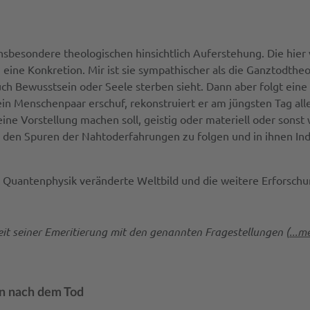
nsbesondere theologischen hinsichtlich Auferstehung. Die hie
ine Konkretion. Mir ist sie sympathischer als die Ganztodthe
ch Bewusstsein oder Seele sterben sieht. Dann aber folgt eine
ein Menschenpaar erschuf, rekonstruiert er am jüngsten Tag all
ne Vorstellung machen soll, geistig oder materiell oder sonst w
 – den Spuren der Nahtoderfahrungen zu folgen und in ihnen Ind
h Quantenphysik veränderte Weltbild und die weitere Erforsch
eit seiner Emeritierung mit den genannten Fragestellungen (
...m
en nach dem Tod