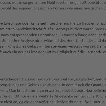
essen, was in so genannten Nahtoderfahrungen oft berichtet 
wohl des eigenen physischen Körpers wie eines mystischen L
tive Erlebnisse oder kann mehr geschehen. Hierzu trägt empiris
mmierten Medizinzeitschrift
The Lancet
publiziert wurde: Van L
n nach entsprechenden Erlebnissen. Es wurden ihnen dabei na
 medizinischer Analyse nicht während des Herzstillstandes und
wo sein künstliches Gebiss im Gerätewagen verstaut wurde). Dem
 auch ein neues Licht der Glaubwürdigkeit auf die Tausende von
entscheidend, als das noch weit verbreitete „klassische“, natur
Bewusstseins und Gehirn also ablehnt. In dem durch die Quante
keit. Man braucht nicht zu erwarten, dass das außerkörperlich
n ist und nicht nur eine erweiterte Abgeschlossenheit schafft. 
n nicht an, da die gegenwärtige Hirnforschung zu fast 100% auf