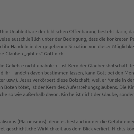
thin Unableitbare der biblischen Offenbarung besteht darin, d
rweise ausschließlich unter der Bedingung, dass die konkreten 
d ihr Handeln in der gegebenen Situation von dieser Möglichke
e Glauben „gibt es“ Gott nicht.
Geliebte nicht unähnlich – ist Kern der Glaubensbotschaft Jesu
nd ihr Handeln davon bestimmen lassen, kann Gott bei den Men
 usw.). Jesus verkörpert diese Botschaft, weil er für sie in d
en Boten tötet, ist der Kern des Auferstehungsglaubens. Die Ki
rche so wie außerhalb davon. Kirche ist nicht der Glaube, sond
ualismus (Platonismus); denn es bestand immer die Gefahr eine
et-geschichtliche Wirklichkeit aus dem Blick verliert. Nichts k