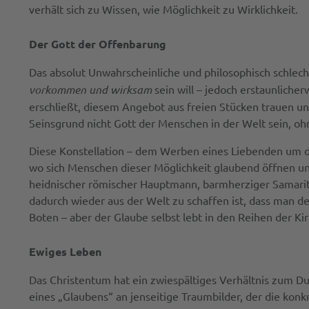
verhält sich zu Wissen, wie Möglichkeit zu Wirklichkeit.
Der Gott der Offenbarung
Das absolut Unwahrscheinliche und philosophisch schlech
vorkommen und wirksam
sein will – jedoch erstaunliche
erschließt, diesem Angebot aus freien Stücken trauen un
Seinsgrund nicht Gott der Menschen in der Welt sein, ohn
Diese Konstellation – dem Werben eines Liebenden um die 
wo sich Menschen dieser Möglichkeit glaubend öffnen u
heidnischer römischer Hauptmann, barmherziger Samariter
dadurch wieder aus der Welt zu schaffen ist, dass man d
Boten – aber der Glaube selbst lebt in den Reihen der Ki
Ewiges Leben
Das Christentum hat ein zwiespältiges Verhältnis zum D
eines „Glaubens“ an jenseitige Traumbilder, der die konkr