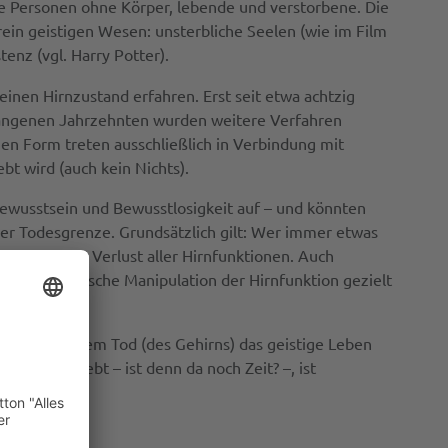
re Personen ohne Körper, lebende und verstorbene. Die
ein geistigen Wesen: unsterbliche Seelen (wie im Film
enz (vgl. Harry Potter).
einen Hirnzustand erfahren. Erst seit etwa achtzig
rgangenen Jahrzehnten wurden weitere Verfahren
hen Form treten ausschließlich in Verbindung mit
bt wird (auch kein Nichts).
ewusstsein und Bewusstlosigkeit auf – und könnten
 der Todesgrenze. Grundsätzlich gilt: Wer immer etwas
widerrufliche Verlust aller Hirnfunktionen. Auch
oder elektrische Manipulation der Hirnfunktion gezielt
r, dass mit dem Tod (des Gehirns) das geistige Leben
nach
weiter
-lebt – ist denn da noch Zeit? –, ist