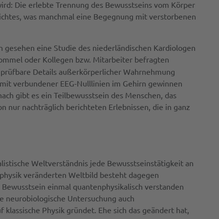
wird: Die erlebte Trennung des Bewusstseins vom Körper
ichtes, was manchmal eine Begegnung mit verstorbenen
ch gesehen eine Studie des niederländischen Kardiologen
ommel oder Kollegen bzw. Mitarbeiter befragten
chprüfbare Details außerkörperlicher Wahrnehmung
 damit verbundener EEG-Nulllinien im Gehirn gewinnen
nach gibt es ein Teilbewusstsein des Menschen, das
 nur nachträglich berichteten Erlebnissen, die in ganz
alistische Weltverständnis jede Bewusstseinstätigkeit an
nphysik veränderten Weltbild besteht dagegen
e Bewusstsein einmal quantenphysikalisch verstanden
Eine neurobiologische Untersuchung auch
 klassische Physik gründet. Ehe sich das geändert hat,