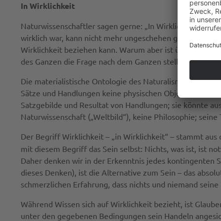
In Wirklichkeit
Naturwissenschaftler sagen gerne: „In Wirklichkeit verhä
wirklich war, kann nicht mehr ungeschehen gemacht werde
Wirklichkeit beziehen kann. Warum aber ist überhaupt irg
des Ganzen die Frage nach dem Ganzen stellen können?
Die materialistische Ontologie des Naturalismus (Physikal
Sätze und Handlungen keine physischen Objekte sind; denn
Satzgebilde und Resultat von Handlungen; sie könnte aus 
Naturwissenschaft („Weltbild“), keine Philosophie; seine 
Der Begriff Wirklichkeit – „in Wirklichkeit“ – stammt aus 
mit diesem Begriff das Sein selbst: Nichts, was ist, ist no
Daher denken wir in der Erkenntnis jedes kontingenten S
dieses Denken), ist die Alternative zum Sein – das absol
schmerzlichen Erfahrung, dass nichts und niemand seine 
Während Wissen sich auf Wirklichkeit bezieht, ist Glaube
unter den gegebenen Bedingungen sein Handeln angesicht