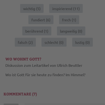
wichtig (
5
)
inspirierend (
11
)
fundiert (
6
)
frech (
1
)
berührend (
1
)
langweilig (
0
)
falsch (
2
)
schlecht (
0
)
lustig (
0
)
WO WOHNT GOTT?
Diskussion zum Leitartikel von Ullrich Beuttler
Wo ist Gott für sie heute zu finden? Im Himmel?
KOMMENTARE (7)