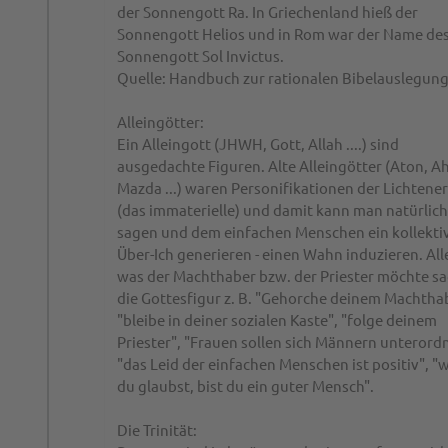
der Sonnengott Ra. In Griechenland hieß der
Sonnengott Helios und in Rom war der Name de
Sonnengott Sol Invictus.
Quelle: Handbuch zur rationalen Bibelauslegun
Alleingötter:
Ein Alleingott (JHWH, Gott, Allah ....) sind
ausgedachte Figuren. Alte Alleingötter (Aton, A
Mazda ...) waren Personifikationen der Lichtene
(das immaterielle) und damit kann man natürlich 
sagen und dem einfachen Menschen ein kollekti
Über-Ich generieren - einen Wahn induzieren. All
was der Machthaber bzw. der Priester möchte s
die Gottesfigur z. B. "Gehorche deinem Machtha
"bleibe in deiner sozialen Kaste", "folge deinem
Priester", "Frauen sollen sich Männern unterord
"das Leid der einfachen Menschen ist positiv", 
du glaubst, bist du ein guter Mensch".
Die Trinität: