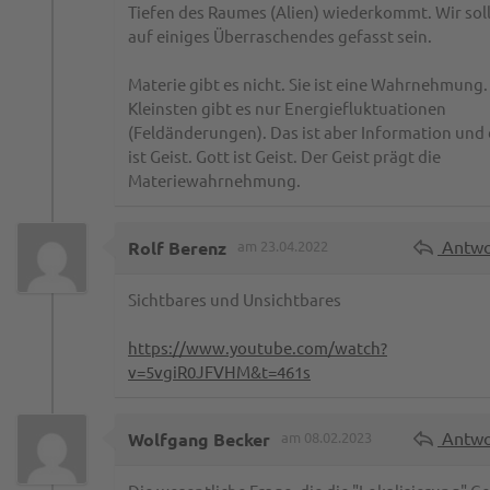
Tiefen des Raumes (Alien) wiederkommt. Wir sol
auf einiges Überraschendes gefasst sein.
Materie gibt es nicht. Sie ist eine Wahrnehmung.
Kleinsten gibt es nur Energiefluktuationen
(Feldänderungen). Das ist aber Information und 
ist Geist. Gott ist Geist. Der Geist prägt die
Materiewahrnehmung.
Antwo
Rolf Berenz
am 23.04.2022
Sichtbares und Unsichtbares
https://www.youtube.com/watch?
v=5vgiR0JFVHM&t=461s
Antwo
Wolfgang Becker
am 08.02.2023