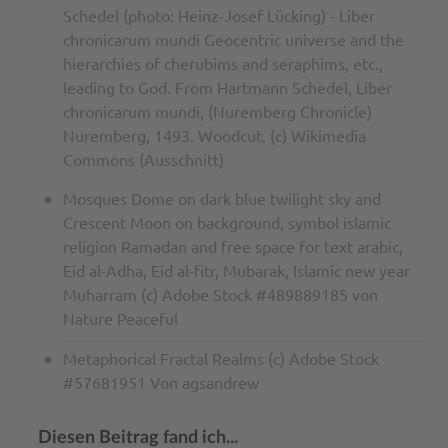
Schedel (photo: Heinz-Josef Lücking) - Liber
chronicarum mundi Geocentric universe and the
hierarchies of cherubims and seraphims, etc.,
leading to God. From Hartmann Schedel, Liber
chronicarum mundi, (Nuremberg Chronicle)
Nuremberg, 1493. Woodcut. (c) Wikimedia
Commons (Ausschnitt)
Mosques Dome on dark blue twilight sky and
Crescent Moon on background, symbol islamic
religion Ramadan and free space for text arabic,
Eid al-Adha, Eid al-fitr, Mubarak, Islamic new year
Muharram (c) Adobe Stock #489889185 von
Nature Peaceful
Metaphorical Fractal Realms (c) Adobe Stock
#57681951 Von agsandrew
Diesen Beitrag fand ich...