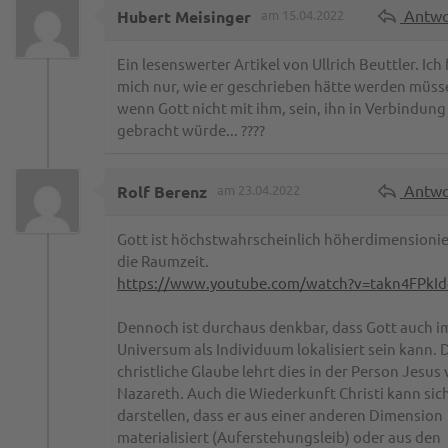
Antwo
Hubert Meisinger
am 15.04.2022
Ein lesenswerter Artikel von Ullrich Beuttler. Ich
mich nur, wie er geschrieben hätte werden müss
wenn Gott nicht mit ihm, sein, ihn in Verbindung
gebracht würde... ????
Antwo
Rolf Berenz
am 23.04.2022
Gott ist höchstwahrscheinlich höherdimensionier
die Raumzeit.
https://www.youtube.com/watch?v=takn4FPkId
Dennoch ist durchaus denkbar, dass Gott auch i
Universum als Individuum lokalisiert sein kann. 
christliche Glaube lehrt dies in der Person Jesus
Nazareth. Auch die Wiederkunft Christi kann sic
darstellen, dass er aus einer anderen Dimension
materialisiert (Auferstehungsleib) oder aus den