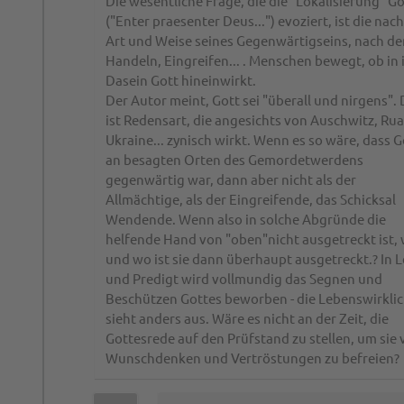
Die wesentliche Frage, die die "Lokalisierung" G
("Enter praesenter Deus...") evoziert, ist die nac
Art und Weise seines Gegenwärtigseins, nach d
Handeln, Eingreifen... . Menschen bewegt, ob in 
Dasein Gott hineinwirkt.
Der Autor meint, Gott sei "überall und nirgens".
ist Redensart, die angesichts von Auschwitz, Ru
Ukraine... zynisch wirkt. Wenn es so wäre, dass G
an besagten Orten des Gemordetwerdens
gegenwärtig war, dann aber nicht als der
Allmächtige, als der Eingreifende, das Schicksal
Wendende. Wenn also in solche Abgründe die
helfende Hand von "oben"nicht ausgetreckt ist,
und wo ist sie dann überhaupt ausgetreckt.? In 
und Predigt wird vollmundig das Segnen und
Beschützen Gottes beworben - die Lebenswirklic
sieht anders aus. Wäre es nicht an der Zeit, die
Gottesrede auf den Prüfstand zu stellen, um sie
Wunschdenken und Vertröstungen zu befreien?