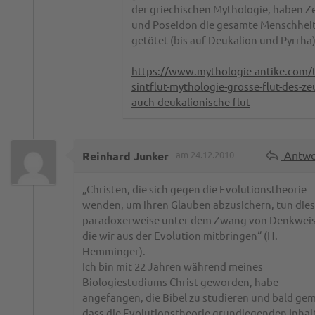
der griechischen Mythologie, haben Z
und Poseidon die gesamte Menschhei
getötet (bis auf Deukalion und Pyrrha)
https://www.mythologie-antike.com/
sintflut-mythologie-grosse-flut-des-ze
auch-deukalionische-flut
Antwo
Reinhard Junker
am 24.12.2010
„Christen, die sich gegen die Evolutionstheorie
wenden, um ihren Glauben abzusichern, tun dies
paradoxerweise unter dem Zwang von Denkweis
die wir aus der Evolution mitbringen“ (H.
Hemminger).
Ich bin mit 22 Jahren während meines
Biologiestudiums Christ geworden, habe
angefangen, die Bibel zu studieren und bald gem
dass die Evolutionstheorie grundlegenden Inhal