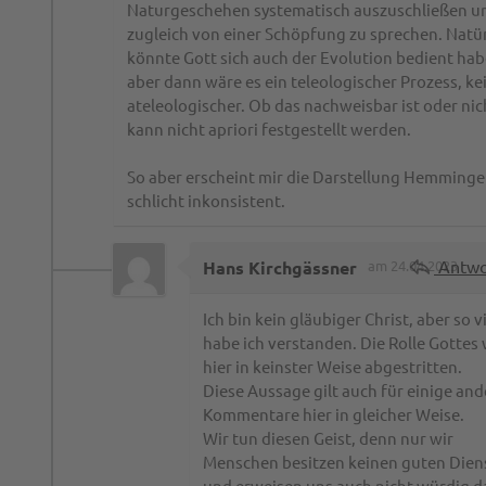
Naturgeschehen systematisch auszuschließen u
zugleich von einer Schöpfung zu sprechen. Natür
könnte Gott sich auch der Evolution bedient hab
aber dann wäre es ein teleologischer Prozess, ke
ateleologischer. Ob das nachweisbar ist oder nic
kann nicht apriori festgestellt werden.
So aber erscheint mir die Darstellung Hemminge
schlicht inkonsistent.
Antwo
Hans Kirchgässner
am 24.04.2023
Ich bin kein gläubiger Christ, aber so v
habe ich verstanden. Die Rolle Gottes 
hier in keinster Weise abgestritten.
Diese Aussage gilt auch für einige and
Kommentare hier in gleicher Weise.
Wir tun diesen Geist, denn nur wir
Menschen besitzen keinen guten Dien
und erweisen uns auch nicht würdig d