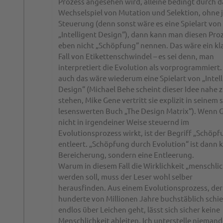
Prozess angesehen wird, alleine bedingt durch d
Wechselspiel von Mutation und Selektion, ohne 
Steuerung (denn sonst wäre es eine Spielart von
„Intelligent Design“), dann kann man diesen Pro
eben nicht „Schöpfung“ nennen. Das wäre ein kl
Fall von Etikettenschwindel – es sei denn, man
interpretiert die Evolution als vorprogrammiert.
auch das wäre wiederum eine Spielart von „Intel
Design“ (Michael Behe scheint dieser Idee nahe 
stehen, Mike Gene vertritt sie explizit in seinem 
lesenswerten Buch „The Design Matrix“). Wenn 
nicht in irgendeiner Weise steuernd im
Evolutionsprozess wirkt, ist der Begriff „Schöpf
entleert. „Schöpfung durch Evolution“ ist dann 
Bereicherung, sondern eine Entleerung.
Warum in diesem Fall die Wirklichkeit „menschli
werden soll, muss der Leser wohl selber
herausfinden. Aus einem Evolutionsprozess, der 
hunderte von Millionen Jahre buchstäblich schie
endlos über Leichen geht, lässt sich sicher keine
Menschlichkeit ableiten. Ich unterstelle nieman