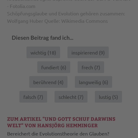
- Fotolia.com
Schöpfungsglaube und Evolution gehören zusammen:
Wolfgang Huber Quelle: Wikimedia Commons
Diesen Beitrag fand ich...
wichtig (
18
)
inspirierend (
9
)
fundiert (
6
)
frech (
7
)
berührend (
4
)
langweilig (
6
)
falsch (
7
)
schlecht (
7
)
lustig (
5
)
ZUM ARTIKEL "UND GOTT SCHUF DARWINS
WELT" VON HANSJÖRG HEMMINGER
Bereichert die Evolutionstheorie den Glauben?