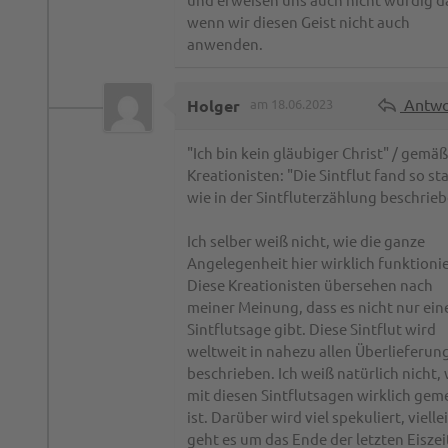
wenn wir diesen Geist nicht auch
anwenden.
Antwo
Holger
am 18.06.2023
"Ich bin kein gläubiger Christ" / gemä
Kreationisten: "Die Sintflut fand so sta
wie in der Sintfluterzählung beschrie
Ich selber weiß nicht, wie die ganze
Angelegenheit hier wirklich funktionie
Diese Kreationisten übersehen nach
meiner Meinung, dass es nicht nur ein
Sintflutsage gibt. Diese Sintflut wird
weltweit in nahezu allen Überlieferun
beschrieben. Ich weiß natürlich nicht,
mit diesen Sintflutsagen wirklich gem
ist. Darüber wird viel spekuliert, vielle
geht es um das Ende der letzten Eiszeit