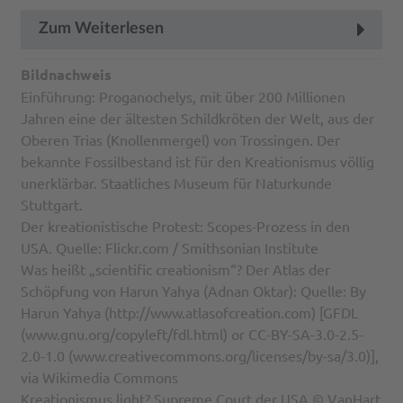
Zum Weiterlesen
Bildnachweis
Einführung: Proganochelys, mit über 200 Millionen
Jahren eine der ältesten Schildkröten der Welt, aus der
Oberen Trias (Knollenmergel) von Trossingen. Der
bekannte Fossilbestand ist für den Kreationismus völlig
unerklärbar. Staatliches Museum für Naturkunde
Stuttgart.
Der kreationistische Protest: Scopes-Prozess in den
USA. Quelle: Flickr.com / Smithsonian Institute
Was heißt „scientific creationism“? Der Atlas der
Schöpfung von Harun Yahya (Adnan Oktar): Quelle: By
Harun Yahya (http://www.atlasofcreation.com) [GFDL
(www.gnu.org/copyleft/fdl.html) or CC-BY-SA-3.0-2.5-
2.0-1.0 (www.creativecommons.org/licenses/by-sa/3.0)],
via Wikimedia Commons
Kreationismus light? Supreme Court der USA © VanHart