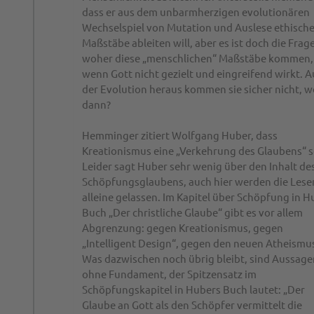
dass er aus dem unbarmherzigen evolutionären
Wechselspiel von Mutation und Auslese ethisch
Maßstäbe ableiten will, aber es ist doch die Frage
woher diese „menschlichen“ Maßstäbe kommen,
wenn Gott nicht gezielt und eingreifend wirkt. A
der Evolution heraus kommen sie sicher nicht, 
dann?
Hemminger zitiert Wolfgang Huber, dass
Kreationismus eine „Verkehrung des Glaubens“ s
Leider sagt Huber sehr wenig über den Inhalt de
Schöpfungsglaubens, auch hier werden die Lese
alleine gelassen. Im Kapitel über Schöpfung in H
Buch „Der christliche Glaube“ gibt es vor allem
Abgrenzung: gegen Kreationismus, gegen
„Intelligent Design“, gegen den neuen Atheismu
Was dazwischen noch übrig bleibt, sind Aussage
ohne Fundament, der Spitzensatz im
Schöpfungskapitel in Hubers Buch lautet: „Der
Glaube an Gott als den Schöpfer vermittelt die