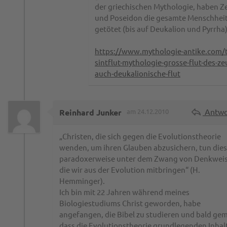
der griechischen Mythologie, haben Z
und Poseidon die gesamte Menschhei
getötet (bis auf Deukalion und Pyrrha)
https://www.mythologie-antike.com/
sintflut-mythologie-grosse-flut-des-ze
auch-deukalionische-flut
Antwo
Reinhard Junker
am 24.12.2010
„Christen, die sich gegen die Evolutionstheorie
wenden, um ihren Glauben abzusichern, tun dies
paradoxerweise unter dem Zwang von Denkweis
die wir aus der Evolution mitbringen“ (H.
Hemminger).
Ich bin mit 22 Jahren während meines
Biologiestudiums Christ geworden, habe
angefangen, die Bibel zu studieren und bald gem
dass die Evolutionstheorie grundlegenden Inhal