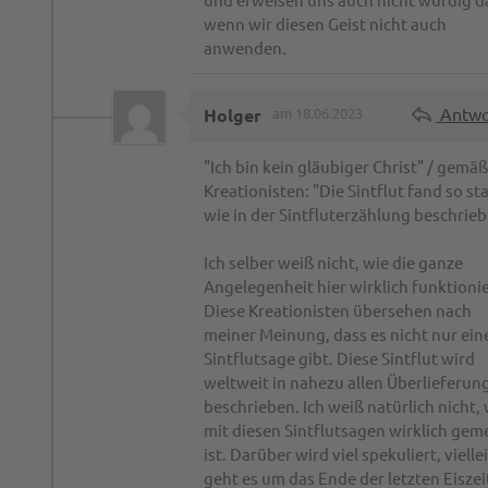
wenn wir diesen Geist nicht auch
anwenden.
Antwo
Holger
am 18.06.2023
"Ich bin kein gläubiger Christ" / gemä
Kreationisten: "Die Sintflut fand so sta
wie in der Sintfluterzählung beschrie
Ich selber weiß nicht, wie die ganze
Angelegenheit hier wirklich funktionie
Diese Kreationisten übersehen nach
meiner Meinung, dass es nicht nur ein
Sintflutsage gibt. Diese Sintflut wird
weltweit in nahezu allen Überlieferun
beschrieben. Ich weiß natürlich nicht,
mit diesen Sintflutsagen wirklich gem
ist. Darüber wird viel spekuliert, vielle
geht es um das Ende der letzten Eiszeit