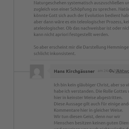
Naturgeschehen systematisch auszuschließen u
zugleich von einer Schöpfung zu sprechen. Natür
könnte Gott sich auch der Evolution bedient hab
aber dann wäre es ein teleologischer Prozess, ke
ateleologischer. Ob das nachweisbar ist oder nic
kann nicht apriori festgestellt werden.
So aber erscheint mir die Darstellung Hemminge
schlicht inkonsistent.
Antwo
Hans Kirchgässner
am 24.04.2023
Ich bin kein gläubiger Christ, aber so v
habe ich verstanden. Die Rolle Gottes 
hier in keinster Weise abgestritten.
Diese Aussage gilt auch für einige and
Kommentare hier in gleicher Weise.
Wir tun diesen Geist, denn nur wir
Menschen besitzen keinen guten Dien
und erweisen uns auch nicht würdig d