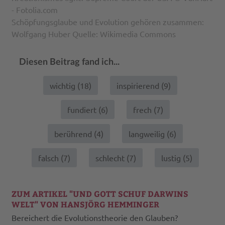
- Fotolia.com
Schöpfungsglaube und Evolution gehören zusammen:
Wolfgang Huber Quelle: Wikimedia Commons
Diesen Beitrag fand ich...
wichtig (
18
)
inspirierend (
9
)
fundiert (
6
)
frech (
7
)
berührend (
4
)
langweilig (
6
)
falsch (
7
)
schlecht (
7
)
lustig (
5
)
ZUM ARTIKEL "UND GOTT SCHUF DARWINS
WELT" VON HANSJÖRG HEMMINGER
Bereichert die Evolutionstheorie den Glauben?