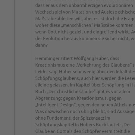
dass er aus dem unbarmherzigen evolutionären
Wechselspiel von Mutation und Auslese ethisch
Maßstäbe ableiten will, aber es ist doch die Frage
woher diese „menschlichen“ Maßstäbe kommen,
wenn Gott nicht gezielt und eingreifend wirkt. A
der Evolution heraus kommen sie sicher nicht, 
dann?
Hemminger zitiert Wolfgang Huber, dass
Kreationismus eine „Verkehrung des Glaubens“ s
Leider sagt Huber sehr wenig über den Inhalt de
Schöpfungsglaubens, auch hier werden die Lese
alleine gelassen. Im Kapitel über Schöpfung in H
Buch „Der christliche Glaube“ gibt es vor allem
Abgrenzung: gegen Kreationismus, gegen
„Intelligent Design“, gegen den neuen Atheismu
Was dazwischen noch übrig bleibt, sind Aussage
ohne Fundament, der Spitzensatz im
Schöpfungskapitel in Hubers Buch lautet: „Der
Glaube an Gott als den Schöpfer vermittelt die