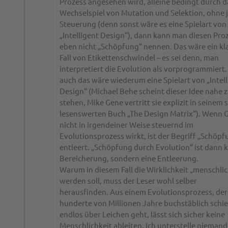
Prozess angesehen wird, alleine bedingt durch d
Wechselspiel von Mutation und Selektion, ohne 
Steuerung (denn sonst wäre es eine Spielart von
„Intelligent Design“), dann kann man diesen Pro
eben nicht „Schöpfung“ nennen. Das wäre ein kl
Fall von Etikettenschwindel – es sei denn, man
interpretiert die Evolution als vorprogrammiert.
auch das wäre wiederum eine Spielart von „Intel
Design“ (Michael Behe scheint dieser Idee nahe 
stehen, Mike Gene vertritt sie explizit in seinem 
lesenswerten Buch „The Design Matrix“). Wenn 
nicht in irgendeiner Weise steuernd im
Evolutionsprozess wirkt, ist der Begriff „Schöpf
entleert. „Schöpfung durch Evolution“ ist dann 
Bereicherung, sondern eine Entleerung.
Warum in diesem Fall die Wirklichkeit „menschli
werden soll, muss der Leser wohl selber
herausfinden. Aus einem Evolutionsprozess, der 
hunderte von Millionen Jahre buchstäblich schie
endlos über Leichen geht, lässt sich sicher keine
Menschlichkeit ableiten. Ich unterstelle nieman