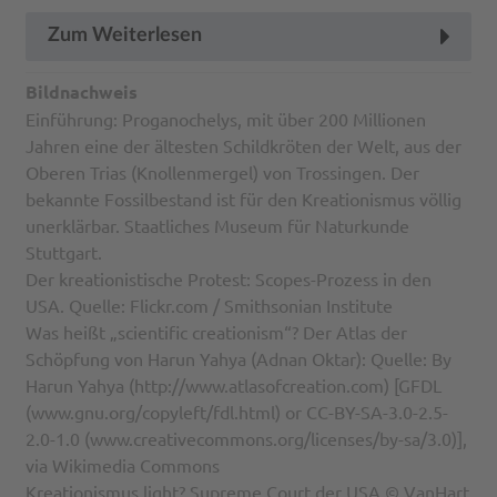
Zum Weiterlesen
Bildnachweis
Einführung: Proganochelys, mit über 200 Millionen
Jahren eine der ältesten Schildkröten der Welt, aus der
Oberen Trias (Knollenmergel) von Trossingen. Der
bekannte Fossilbestand ist für den Kreationismus völlig
unerklärbar. Staatliches Museum für Naturkunde
Stuttgart.
Der kreationistische Protest: Scopes-Prozess in den
USA. Quelle: Flickr.com / Smithsonian Institute
Was heißt „scientific creationism“? Der Atlas der
Schöpfung von Harun Yahya (Adnan Oktar): Quelle: By
Harun Yahya (http://www.atlasofcreation.com) [GFDL
(www.gnu.org/copyleft/fdl.html) or CC-BY-SA-3.0-2.5-
2.0-1.0 (www.creativecommons.org/licenses/by-sa/3.0)],
via Wikimedia Commons
Kreationismus light? Supreme Court der USA © VanHart