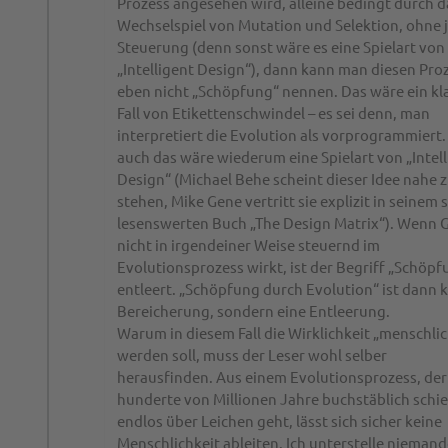
Prozess angesehen wird, alleine bedingt durch d
Wechselspiel von Mutation und Selektion, ohne 
Steuerung (denn sonst wäre es eine Spielart von
„Intelligent Design“), dann kann man diesen Pro
eben nicht „Schöpfung“ nennen. Das wäre ein kl
Fall von Etikettenschwindel – es sei denn, man
interpretiert die Evolution als vorprogrammiert.
auch das wäre wiederum eine Spielart von „Intel
Design“ (Michael Behe scheint dieser Idee nahe 
stehen, Mike Gene vertritt sie explizit in seinem 
lesenswerten Buch „The Design Matrix“). Wenn 
nicht in irgendeiner Weise steuernd im
Evolutionsprozess wirkt, ist der Begriff „Schöpf
entleert. „Schöpfung durch Evolution“ ist dann 
Bereicherung, sondern eine Entleerung.
Warum in diesem Fall die Wirklichkeit „menschli
werden soll, muss der Leser wohl selber
herausfinden. Aus einem Evolutionsprozess, der 
hunderte von Millionen Jahre buchstäblich schie
endlos über Leichen geht, lässt sich sicher keine
Menschlichkeit ableiten. Ich unterstelle nieman