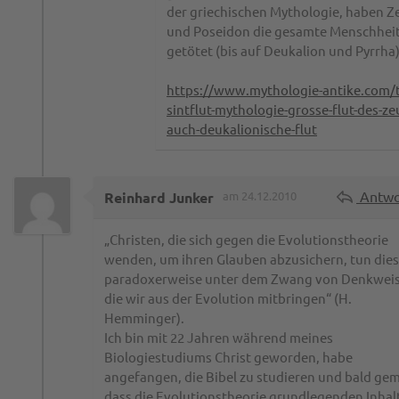
der griechischen Mythologie, haben Z
und Poseidon die gesamte Menschhei
getötet (bis auf Deukalion und Pyrrha)
https://www.mythologie-antike.com/
sintflut-mythologie-grosse-flut-des-ze
auch-deukalionische-flut
Antwo
Reinhard Junker
am 24.12.2010
„Christen, die sich gegen die Evolutionstheorie
wenden, um ihren Glauben abzusichern, tun dies
paradoxerweise unter dem Zwang von Denkweis
die wir aus der Evolution mitbringen“ (H.
Hemminger).
Ich bin mit 22 Jahren während meines
Biologiestudiums Christ geworden, habe
angefangen, die Bibel zu studieren und bald gem
dass die Evolutionstheorie grundlegenden Inhal