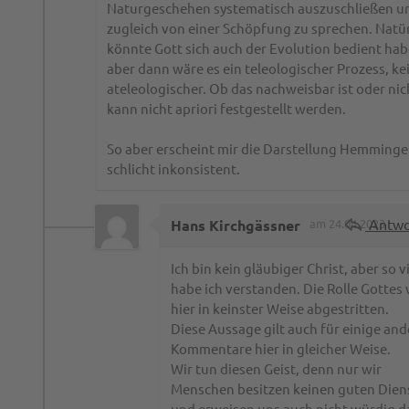
Naturgeschehen systematisch auszuschließen u
zugleich von einer Schöpfung zu sprechen. Natür
könnte Gott sich auch der Evolution bedient hab
aber dann wäre es ein teleologischer Prozess, ke
ateleologischer. Ob das nachweisbar ist oder nic
kann nicht apriori festgestellt werden.
So aber erscheint mir die Darstellung Hemminge
schlicht inkonsistent.
Antwo
Hans Kirchgässner
am 24.04.2023
Ich bin kein gläubiger Christ, aber so v
habe ich verstanden. Die Rolle Gottes 
hier in keinster Weise abgestritten.
Diese Aussage gilt auch für einige and
Kommentare hier in gleicher Weise.
Wir tun diesen Geist, denn nur wir
Menschen besitzen keinen guten Dien
und erweisen uns auch nicht würdig d