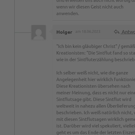
wenn wir diesen Geist nicht auch
anwenden.
Antwo
Holger
am 18.06.2023
"Ich bin kein gläubiger Christ" / gemä
Kreationisten: "Die Sintflut fand so sta
wie in der Sintfluterzählung beschrie
Ich selber weiß nicht, wie die ganze
Angelegenheit hier wirklich funktionie
Diese Kreationisten übersehen nach
meiner Meinung, dass es nicht nur ein
Sintflutsage gibt. Diese Sintflut wird
weltweit in nahezu allen Überlieferun
beschrieben. Ich weiß natürlich nicht,
mit diesen Sintflutsagen wirklich gem
ist. Darüber wird viel spekuliert, vielle
geht es um das Ende der letzten Eiszeit