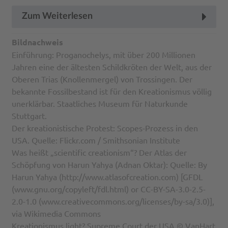
Zum Weiterlesen
Bildnachweis
Einführung: Proganochelys, mit über 200 Millionen
Jahren eine der ältesten Schildkröten der Welt, aus der
Oberen Trias (Knollenmergel) von Trossingen. Der
bekannte Fossilbestand ist für den Kreationismus völlig
unerklärbar. Staatliches Museum für Naturkunde
Stuttgart.
Der kreationistische Protest: Scopes-Prozess in den
USA. Quelle: Flickr.com / Smithsonian Institute
Was heißt „scientific creationism“? Der Atlas der
Schöpfung von Harun Yahya (Adnan Oktar): Quelle: By
Harun Yahya (http://www.atlasofcreation.com) [GFDL
(www.gnu.org/copyleft/fdl.html) or CC-BY-SA-3.0-2.5-
2.0-1.0 (www.creativecommons.org/licenses/by-sa/3.0)],
via Wikimedia Commons
Kreationismus light? Supreme Court der USA © VanHart