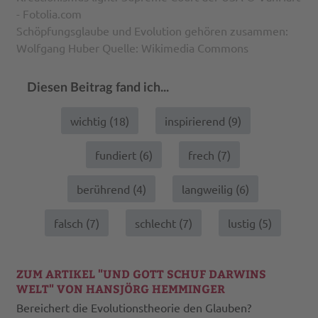
- Fotolia.com
Schöpfungsglaube und Evolution gehören zusammen:
Wolfgang Huber Quelle: Wikimedia Commons
Diesen Beitrag fand ich...
wichtig (
18
)
inspirierend (
9
)
fundiert (
6
)
frech (
7
)
berührend (
4
)
langweilig (
6
)
falsch (
7
)
schlecht (
7
)
lustig (
5
)
ZUM ARTIKEL "UND GOTT SCHUF DARWINS
WELT" VON HANSJÖRG HEMMINGER
Bereichert die Evolutionstheorie den Glauben?