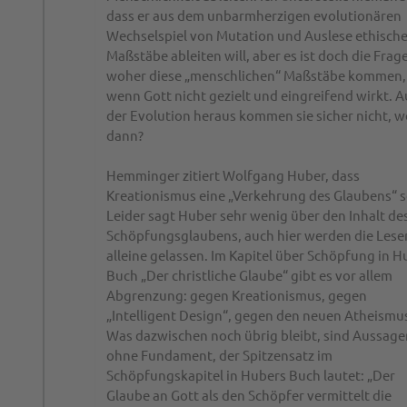
dass er aus dem unbarmherzigen evolutionären
Wechselspiel von Mutation und Auslese ethisch
Maßstäbe ableiten will, aber es ist doch die Frage
woher diese „menschlichen“ Maßstäbe kommen,
wenn Gott nicht gezielt und eingreifend wirkt. A
der Evolution heraus kommen sie sicher nicht, 
dann?
Hemminger zitiert Wolfgang Huber, dass
Kreationismus eine „Verkehrung des Glaubens“ s
Leider sagt Huber sehr wenig über den Inhalt de
Schöpfungsglaubens, auch hier werden die Lese
alleine gelassen. Im Kapitel über Schöpfung in H
Buch „Der christliche Glaube“ gibt es vor allem
Abgrenzung: gegen Kreationismus, gegen
„Intelligent Design“, gegen den neuen Atheismu
Was dazwischen noch übrig bleibt, sind Aussage
ohne Fundament, der Spitzensatz im
Schöpfungskapitel in Hubers Buch lautet: „Der
Glaube an Gott als den Schöpfer vermittelt die