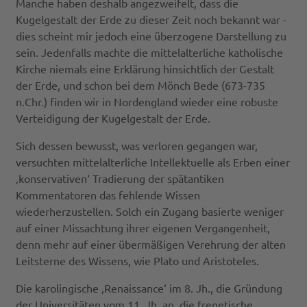
Manche haben deshalb angezweifelt, dass die
Kugelgestalt der Erde zu dieser Zeit noch bekannt war -
dies scheint mir jedoch eine überzogene Darstellung zu
sein. Jedenfalls machte die mittelalterliche katholische
Kirche niemals eine Erklärung hinsichtlich der Gestalt
der Erde, und schon bei dem Mönch Bede (673-735
n.Chr.) finden wir in Nordengland wieder eine robuste
Verteidigung der Kugelgestalt der Erde.
Sich dessen bewusst, was verloren gegangen war,
versuchten mittelalterliche Intellektuelle als Erben einer
‚konservativen‘ Tradierung der spätantiken
Kommentatoren das fehlende Wissen
wiederherzustellen. Solch ein Zugang basierte weniger
auf einer Missachtung ihrer eigenen Vergangenheit,
denn mehr auf einer übermäßigen Verehrung der alten
Leitsterne des Wissens, wie Plato und Aristoteles.
Die karolingische ‚Renaissance‘ im 8. Jh., die Gründung
der Universitäten vom 11. Jh. an, die frenetische