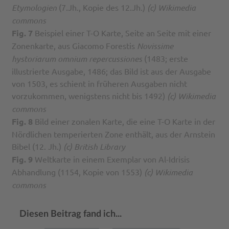
Etymologien
(7.Jh., Kopie des 12.Jh.)
(c) Wikimedia
commons
Fig. 7
Beispiel einer T-O Karte, Seite an Seite mit einer
Zonenkarte, aus Giacomo Forestis
Novissime
hystoriarum omnium repercussiones
(1483; erste
illustrierte Ausgabe, 1486; das Bild ist aus der Ausgabe
von 1503, es schient in früheren Ausgaben nicht
vorzukommen, wenigstens nicht bis 1492)
(c) Wikimedia
commons
Fig. 8
Bild einer zonalen Karte, die eine T-O Karte in der
Nördlichen temperierten Zone enthält, aus der Arnstein
Bibel (12. Jh.)
(c) British Library
Fig. 9
Weltkarte in einem Exemplar von Al-Idrisis
Abhandlung (1154, Kopie von 1553)
(c) Wikimedia
commons
Diesen Beitrag fand ich...