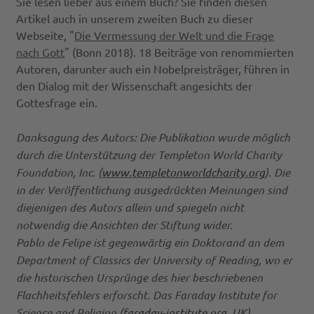
Sie lesen lieber aus einem Buch? Sie finden diesen
Artikel auch in unserem zweiten Buch zu dieser
Webseite, "
Die Vermessung der Welt und die Frage
nach Gott
" (Bonn 2018). 18 Beiträge von renommierten
Autoren, darunter auch ein Nobelpreisträger, führen in
den Dialog mit der Wissenschaft angesichts der
Gottesfrage ein.
Danksagung des Autors: Die Publikation wurde möglich
durch die Unterstützung der Templeton World Charity
Foundation, Inc. (
www.templetonworldcharity.org
). Die
in der Veröffentlichung ausgedrückten Meinungen sind
diejenigen des Autors allein und spiegeln nicht
notwendig die Ansichten der Stiftung wider.
Pablo de Felipe ist gegenwärtig ein Doktorand an dem
Department of Classics der University of Reading, wo er
die historischen Ursprünge des hier beschriebenen
Flachheitsfehlers erforscht. Das Faraday Institute for
Science and Religion (
faraday-institute.org
, UK)