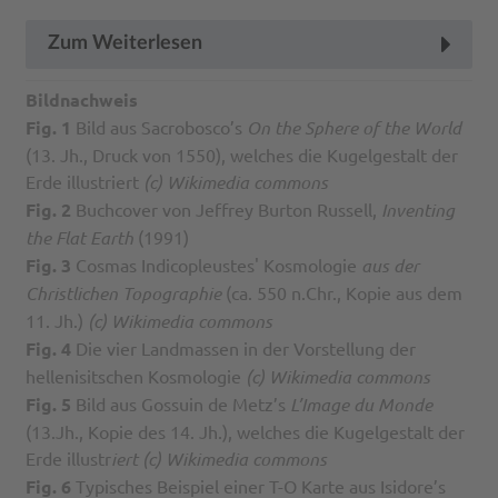
Zum Weiterlesen
Bildnachweis
Fig. 1
Bild aus Sacrobosco’s
On the Sphere of the World
(13. Jh., Druck von 1550), welches die Kugelgestalt der
Erde illustriert
(c) Wikimedia commons
Fig. 2
Buchcover von Jeffrey Burton Russell,
Inventing
the Flat Earth
(1991)
Fig. 3
Cosmas Indicopleustes' Kosmologie
aus der
Christlichen Topographie
(ca. 550 n.Chr., Kopie aus dem
11. Jh.)
(c) Wikimedia commons
Fig. 4
Die vier Landmassen in der Vorstellung der
hellenisitschen Kosmologie
(c) Wikimedia commons
Fig. 5
Bild aus Gossuin de Metz’s
L’Image du Monde
(13.Jh., Kopie des 14. Jh.), welches die Kugelgestalt der
Erde illustr
iert (c) Wikimedia commons
Fig. 6
Typisches Beispiel einer T-O Karte aus Isidore’s