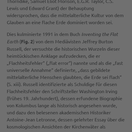
Thorndike, Samuel Eliot Morison, E.G.R. Taylor, C.S.
Lewis und Edward Grant) der Behauptung
widersprochen, dass die mittelalterliche Kultur von dem
Glauben an eine flache Erde dominiert worden sei.
Dies kulminierte 1991 in dem Buch
Inventing the Flat
Earth
(
Fig. 2
) von dem Mediävisten Jeffrey Burton
Russell, der versuchte die historischen Wurzeln dieser
heimtückischen Anklage aufzudecken, die er
„Flachheitsfehler“ („flat error“) nannte und als die „fast
universelle Annahme“ definierte, „dass gebildete
mittelalterliche Menschen glaubten, die Erde sei flach“
(S. xiii). Russell identifizierte als Schuldige für diesen
Flachheitsfehler den Schriftsteller Washington Irving
(frühes 19. Jahrhundert), dessen erfundene Biographie
von Kolumbus lange als historisch angesehen wurde,
und dazu den belesenen akademischen Historiker
Antoine-Jean Letronne, dessen gelehrter Essay über die
kosmologischen Ansichten der Kirchenväter als