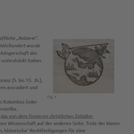
tliche „Ketzerei“.
n Jahrhundert wurde
nhängerschaft des
n unterdrückt haben.
nz (5. bis 15. Jh.),
hen ausradiert und
Fig. 1
is Kolumbus (oder
rstellte.
r
das von dem finsteren
christlichen
Zeitalter
ten Wissenschaft auf der anderen Seite. Trotz der klaren
n, historische‘ Rechtfertigungen für eine