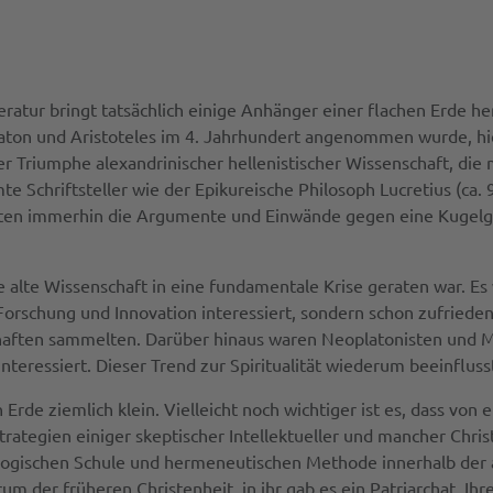
teratur bringt tatsächlich einige Anhänger einer flachen Erde 
Platon und Aristoteles im 4. Jahrhundert angenommen wurde, hi
der Triumphe alexandrinischer hellenistischer Wissenschaft, di
 Schriftsteller wie der Epikureische Philosoph Lucretius (ca. 99
zierten immerhin die Argumente und Einwände gegen eine Kugelge
die alte Wissenschaft in eine fundamentale Krise geraten war.
Forschung und Innovation interessiert, sondern schon zufrie
chaften sammelten. Darüber hinaus waren Neoplatonisten und 
interessiert. Dieser Trend zur Spiritualität wiederum beeinflu
 Erde ziemlich klein. Vielleicht noch wichtiger ist es, dass vo
Strategien einiger skeptischer Intellektueller und mancher Chris
ogischen Schule und hermeneutischen Methode innerhalb der al
um der früheren Christenheit, in ihr gab es ein Patriarchat. I