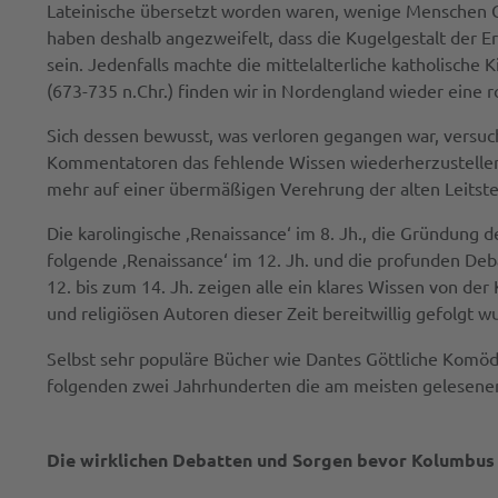
Lateinische übersetzt worden waren, wenige Menschen G
haben deshalb angezweifelt, dass die Kugelgestalt der Er
sein. Jedenfalls machte die mittelalterliche katholische
(673-735 n.Chr.) finden wir in Nordengland wieder eine r
Sich dessen bewusst, was verloren gegangen war, versucht
Kommentatoren das fehlende Wissen wiederherzustellen.
mehr auf einer übermäßigen Verehrung der alten Leitster
Die karolingische ‚Renaissance‘ im 8. Jh., die Gründung de
folgende ‚Renaissance‘ im 12. Jh. und die profunden De
12. bis zum 14. Jh. zeigen alle ein klares Wissen von d
und religiösen Autoren dieser Zeit bereitwillig gefolgt w
Selbst sehr populäre Bücher wie Dantes Göttliche Komödie 
folgenden zwei Jahrhunderten die am meisten gelesenen m
Die wirklichen Debatten und Sorgen bevor Kolumbus