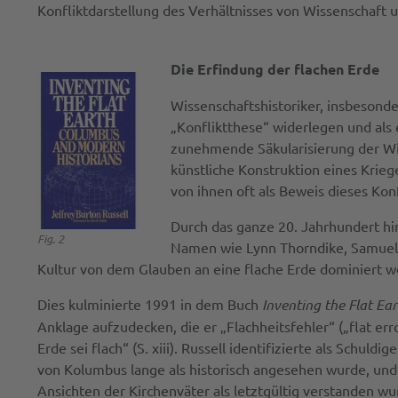
Konfliktdarstellung des Verhältnisses von Wissenschaft 
Die Erfindung der flachen Erde
Wissenschaftshistoriker, insbesonde
„Konfliktthese“ widerlegen und als 
zunehmende Säkularisierung der Wis
künstliche Konstruktion eines Krieg
von ihnen oft als Beweis dieses Konf
Durch das ganze 20. Jahrhundert hi
Fig. 2
Namen wie Lynn Thorndike, Samuel El
Kultur von dem Glauben an eine flache Erde dominiert w
Dies kulminierte 1991 in dem Buch
Inventing the Flat Ea
Anklage aufzudecken, die er „Flachheitsfehler“ („flat err
Erde sei flach“ (S. xiii). Russell identifizierte als Schu
von Kolumbus lange als historisch angesehen wurde, und
Ansichten der Kirchenväter als letztgültig verstanden wu