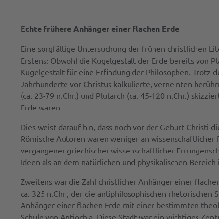
Echte frühere Anhänger einer flachen Erde
Eine sorgfältige Untersuchung der frühen christlichen Li
Erstens: Obwohl die Kugelgestalt der Erde bereits von 
Kugelgestalt für eine Erfindung der Philosophen. Trotz 
Jahrhunderte vor Christus kalkulierte, verneinten berühmte
(ca. 23-79 n.Chr.) und Plutarch (ca. 45-120 n.Chr.) skiz
Erde waren.
Dies weist darauf hin, dass noch vor der Geburt Christi 
Römische Autoren waren weniger an wissenschaftlicher 
vergangener griechischer wissenschaftlicher Errungens
Ideen als an dem natürlichen und physikalischen Bereich 
Zweitens war die Zahl christlicher Anhänger einer flachen
ca. 325 n.Chr., der die antiphilosophischen rhetorischen 
Anhänger einer flachen Erde mit einer bestimmten theol
Schule von Antiochia. Diese Stadt war ein wichtiges Zentr