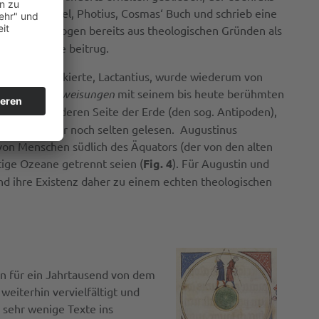
Konstantinopel, Photius, Cosmas‘ Buch und schrieb eine
ischen Theologen bereits aus theologischen Gründen als
r Kosmologie beitrug.
ge Erde attackierte, Lactantius, wurde wiederum von
lichen Unterweisungen
mit seinem bis heute berühmten
 auf der anderen Seite der Erde (den sog. Antipoden),
lgenden Zeit nur noch selten gelesen. Augustinus
 von Menschen südlich des Äquators (der von den alten
ige Ozeane getrennt seien (
Fig. 4
). Für Augustin und
d ihre Existenz daher zu einem echten theologischen
en für ein Jahrtausend von dem
eiterhin vervielfältigt und
 sehr wenige Texte ins