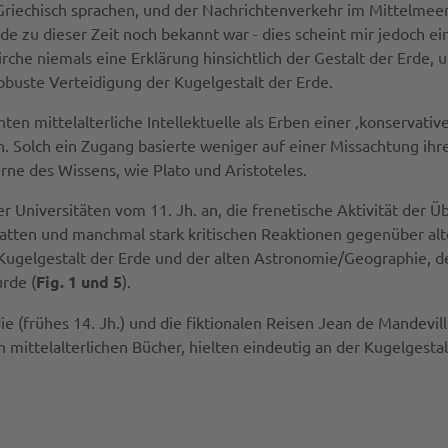
riechisch sprachen, und der Nachrichtenverkehr im Mittelmeer
de zu dieser Zeit noch bekannt war - dies scheint mir jedoch e
 Kirche niemals eine Erklärung hinsichtlich der Gestalt der Erd
obuste Verteidigung der Kugelgestalt der Erde.
en mittelalterliche Intellektuelle als Erben einer ‚konservativ
 Solch ein Zugang basierte weniger auf einer Missachtung ihr
ne des Wissens, wie Plato und Aristoteles.
r Universitäten vom 11. Jh. an, die frenetische Aktivität der Üb
batten und manchmal stark kritischen Reaktionen gegenüber a
er Kugelgestalt der Erde und der alten Astronomie/Geographie, 
urde (
Fig. 1 und 5
).
(frühes 14. Jh.) und die fiktionalen Reisen Jean de Mandeville
ittelalterlichen Bücher, hielten eindeutig an der Kugelgestalt