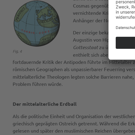
Cosmas gegenüber kritisch ei
vernichtende Kritik darüber 
Anhänger der Nestorianische
Der einzige bekannte westlic
Augustin von Hippo gelesen.
Gottesstaat
zu überwinden. A
Fig. 4
enthielt sich aber jeglicher 
fortdauernde Kritik der Antipoden führte im Mittelalter
römischen Geographen als unpassierbarer Feuerring ver
mittelalterliche Theologen legten solche Barrieren nah
Problem führen würde.
Der mittelalterliche Erdball
Als die politische Einheit und Organisation der westlic
griechisch geprägten Ostreich getrennt. Während die Erk
gelesen und später den muslimischen Reichen übergeben 