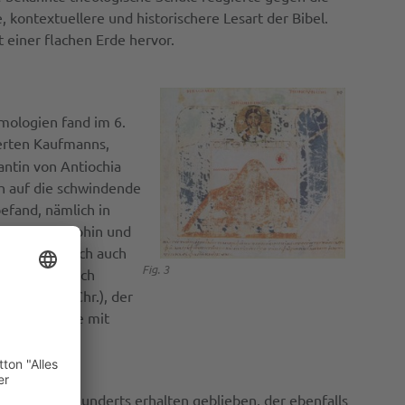
 kontextuellere und historischere Lesart der Bibel.
 einer flachen Erde hervor.
mologien fand im 6.
ierten Kaufmanns,
antin von Antiochia
ich auf die schwindende
efand, nämlich in
der Philosophin und
ria tatsächlich auch
Fig. 3
on Cosmas durch
 ca. 570 n.Chr.), der
 flachen Erde mit
dem 7. Jahrhunderts erhalten geblieben, der ebenfalls