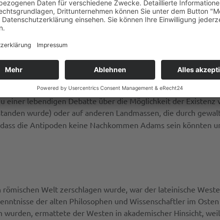
ngestellt war. Zwei Jahrhunderte später las der Patriarch von 
in seiner
Bibliotheca
. Zu diesem Zeitpunkt waren die Antiochen
n Häresie verurteilt wurden, was auch zu dem Niedergang ihre
he, also lateinische Autor, der den Glauben an eine kugelförmi
 Augustinus versuchte Lactantius’ apologetisches Buch der
Gött
ugustin blieb kritisch gegenüber der Vorstellung von Menschen
Kritik an der Kugelgestalt der Erde. Lactantius wurde in der fo
 zu einer lebendigen Debatte über die Möglichkeit der Existenz
standen wurde) oder auf anderen Landmassen, die durch gewalt
e, dass die Antipoden keine Nachkommen Adams sein könnten un
hen römischen Welt zerschlagen wurde, war der lateinische West
enntnisse der alten Philosophen und Wissenschaftler im Osten w
wurden, ermattete der Westen in akademischer Hinsicht, weil