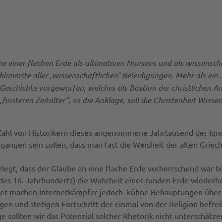
einer flachen Erde als ultimativen Nonsens und als wissenschaf
hlimmste aller ‚wissenschaftlichen‘ Beleidigungen. Mehr als ei
eschichte vorgeworfen, welches als Bastion der christlichen A
insteren Zeitalter“, so die Anklage, soll die Christenheit Wisse
Zahl von Historikern dieses angenommene Jahrtausend der Ignora
gangen sein sollen, dass man fast die Weisheit der alten Griec
legt, dass der Glaube an eine flache Erde vorherrschend war b
es 16. Jahrhunderts) die Wahrheit einer runden Erde wiederhe
fnet machen Internetkämpfer jedoch kühne Behauptungen übe
gen und stetigen Fortschritt der einmal von der Religion befrei
 sollten wir das Potenzial solcher Rhetorik nicht unterschätze