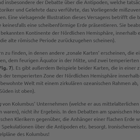
 und insbesondere der Debatte über die Antipoden, welche tatsäc
toriker und Gelehrte dazu verführte, das Vorliegende mißzuver
en. Eine vielsagende Illustration dieses Versagens betrifft die
te keinesfalls eine scheibenförmige Erde präsentieren. Sie beabs
rei bekannten Kontinente der Nördlichen Hemisphäre, innerhalb 
die alte römische Periode zurückzugehen scheinen).
hern zu finden, in denen andere ‚zonale Karten‘ erscheinen, die 
en, dem feurigen Äquator in der Mitte, und zwei temperierten
Fig. 7
). Es gibt außerdem Beispiele beider Karten, die in einer 
lb der temperierten Zone der Nördlichen Hemisphäre innerhal
ie bewohnte Welt mit einem zirkulären ozeanischen Rahmen ab, 
 Süden ist oben).
g
von Kolumbus‘ Unternehmen (welche er aus mittelalterlichen 
n waren), nicht ihr Ergebnis. In den Debatten am spanischen Ho
tischen Klerikern gegenüber, die Anhänger einer flachen Erde w
 Spekulationen über die Antipoden etc. besorgt. Ironischerweis
gelpläne des Kolumbus!