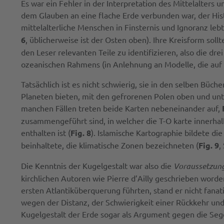
Es war ein Fehler in der Interpretation des Mittelalters
dem Glauben an eine flache Erde verbunden war, der His
mittelalterliche Menschen in Finsternis und Ignoranz lebt
6
, üblicherweise ist der Osten oben). Ihre Kreisform soll
den Leser relevanten Teile zu identifizieren, also die d
ozeanischen Rahmens (in Anlehnung an Modelle, die auf 
Tatsächlich ist es nicht schwierig, sie in den selben Büc
Planeten bieten, mit den gefrorenen Polen oben und unt
manchen Fällen treten beide Karten nebeneinander auf,
zusammengeführt sind, in welcher die T-O karte innerha
enthalten ist (
Fig. 8
). Islamische Kartographie bildete d
beinhaltete, die klimatische Zonen bezeichneten (
Fig. 9
,
Die Kenntnis der Kugelgestalt war also die
Voraussetzun
kirchlichen Autoren wie Pierre d’Ailly geschrieben worde
ersten Atlantiküberquerung führten, stand er nicht fana
wegen der Distanz, der Schwierigkeit einer Rückkehr und
Kugelgestalt der Erde sogar als Argument gegen die Se