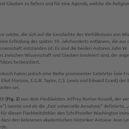
und Glauben zu liefern und für eine Agenda, welche die Religi
re solche, die sich auf die Geschichte des Verhältnisses von W
eine Erfindung des späten 19. Jahrhunderts entlarven, die aus
senschaft entstanden ist. Es sind die beiden Autoren John W.
es zwischen Wissenschaft und Glauben involviert sind, der angeb
liktes herbeizitiert.
ndurch haben jedoch eine Reihe prominenter Gelehrter (wie Fr
iot Morison, E.G.R. Taylor, C.S. Lewis und Edward Grant) der 
orden sei.
rth
(
Fig. 2
) von dem Mediävisten Jeffrey Burton Russell, der ve
or“) nannte und als die „fast universelle Annahme“ definierte, 
ldige für diesen Flachheitsfehler den Schriftsteller Washington I
 dazu den belesenen akademischen Historiker Antoine-Jean Le
rde.