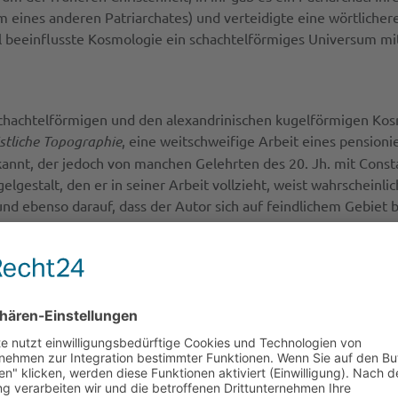
 eines anderen Patriarchates) und verteidigte eine wörtlichere,
el beeinflusste Kosmologie ein schachtelförmiges Universum mit
schachtelförmigen und den alexandrinischen kugelförmigen Kos
stliche Topographie
, eine weitschweifige Arbeit eines pension
annt, der jedoch von manchen Gelehrten des 20. Jh. mit Const
ugelgestalt, den er in seiner Arbeit vollzieht, weist wahrscheinl
nd ebenso darauf, dass der Autor sich auf feindlichem Gebiet b
ge dort die Wissenschaft im Zusammenhang mit der Ermordung 
Jahre 415 ausradiert wurde, blühte die Wissenschaft in Alexand
Aktivitäten in dieser Zeit fort. Tatsächlich wurden die Ideen v
Zeit in Alexandria in Frage gestellt: John Philoponus (ca. 470-
(
De Opificio Mundi
) erwiderte Philoponus den Anhängern einer
n einem Buch des armenischen Wissenschaftlers Shirakatsi aus 