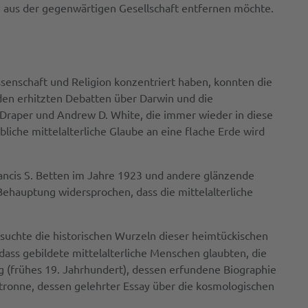
on aus der gegenwärtigen Gesellschaft entfernen möchte.
issenschaft und Religion konzentriert haben, konnten die
 den erhitzten Debatten über Darwin und die
 Draper und Andrew D. White, die immer wieder in diese
liche mittelalterliche Glaube an eine flache Erde wird
ancis S. Betten im Jahre 1923 und andere glänzende
Behauptung widersprochen, dass die mittelalterliche
rsuchte die historischen Wurzeln dieser heimtückischen
„dass gebildete mittelalterliche Menschen glaubten, die
rving (frühes 19. Jahrhundert), dessen erfundene Biographie
tronne, dessen gelehrter Essay über die kosmologischen