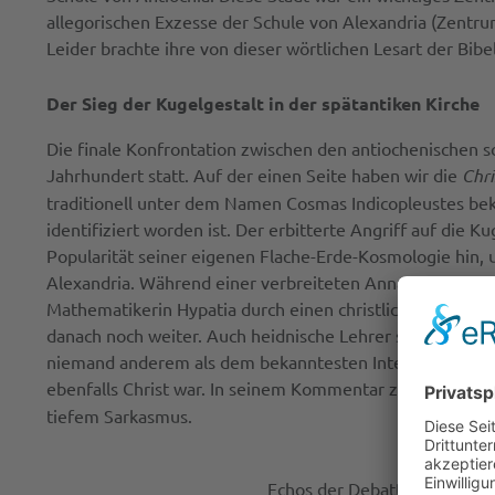
allegorischen Exzesse der Schule von Alexandria (Zentrum
Leider brachte ihre von dieser wörtlichen Lesart der Bib
Der Sieg der Kugelgestalt in der spätantiken Kirche
Die finale Konfrontation zwischen den antiochenischen 
Jahrhundert statt. Auf der einen Seite haben wir die
Chri
traditionell unter dem Namen Cosmas Indicopleustes bek
identifiziert worden ist. Der erbitterte Angriff auf die K
Popularität seiner eigenen Flache-Erde-Kosmologie hin, u
Alexandria. Während einer verbreiteten Annahme zufol
Mathematikerin Hypatia durch einen christlichen Mob im 
danach noch weiter. Auch heidnische Lehrer setzten ihre 
niemand anderem als dem bekanntesten Intellektuellen der 
ebenfalls Christ war. In seinem Kommentar zu Genesis 1 
tiefem Sarkasmus.
Echos der Debatte sind uns i