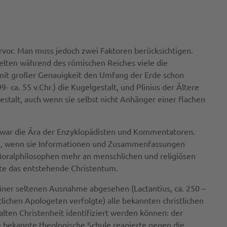
hervor. Man muss jedoch zwei Faktoren berücksichtigen.
elten während des römischen Reiches viele die
e mit großer Genauigkeit den Umfang der Erde schon
- ca. 55 v.Chr.) die Kugelgestalt, und Plinius der Ältere
stalt, auch wenn sie selbst nicht Anhänger einer flachen
 Es war die Ära der Enzyklopädisten und Kommentatoren.
den, wenn sie Informationen und Zusammenfassungen
Moralphilosophen mehr an menschlichen und religiösen
sste das entstehende Christentum.
n einer seltenen Ausnahme abgesehen (Lactantius, ca. 250 –
tlichen Apologeten verfolgte) alle bekannten christlichen
ten Christenheit identifiziert werden können: der
hre bekannte theologische Schule reagierte gegen die