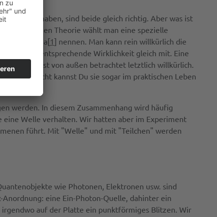
spotenzial haben, sind beide gleich richtig. Aber was ist
r physikalischen Theorie wählt man eine spezielle
keiten-Dilemma[
1
] nennen. Man kann rein willkürlich die
t man die entsprechende Wirklichkeit gleich mit. Eine
n Glaubens ist von außen betrachtet letztlich willkürlich.
tät. Vielleicht kannst Du sie sogar im praktischen Leben
ragen werden. In diesem Zusammenhang wird häufig
ie eine Welle verhalten. Wir hatten aber im Experiment
omenen führt. Mit "Welle" und mit "Teilchen" werden
 Quantenobjekte wie Photonen, Elektronen usw. sind
t-Anordnung: eine Ein-Photon-Quelle, dahinter ein
irgendwo auf der Platte ein punktförmiges Blitzen. Wir