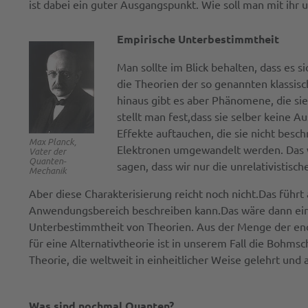
ist dabei ein guter Ausgangspunkt. Wie soll man mit ihr
Empirische Unterbestimmtheit
Man sollte im Blick behalten, dass es s
die Theorien der so genannten klassisc
hinaus gibt es aber Phänomene, die sie
stellt man fest,dass sie selber keine
Effekte auftauchen, die sie nicht besc
Max Planck,
Elektronen umgewandelt werden. Das wi
Vater der
Quanten-
sagen, dass wir nur die unrelativistis
Mechanik
Aber diese Charakterisierung reicht noch nicht.Das führt
Anwendungsbereich beschreiben kann.Das wäre dann eine A
Unterbestimmtheit von Theorien. Aus der Menge der endl
für eine Alternativtheorie ist in unserem Fall die Bohms
Theorie, die weltweit in einheitlicher Weise gelehrt u
Was sind nochmal Quanten?