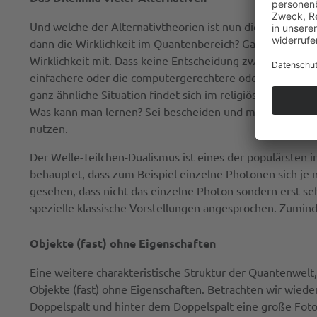
Und welche der Alternativtheorien ist nun die Richtige? D
dann die Wirklichkeit im Quantenbereich? Ganz einfach, es
Wirklichkeit mit. Dass keine Entscheidung zwischen den v
einfachere oder die computergerechtere oder auch die s
ganz ähnliche Situation findet sich im religiösen Glauben
Was kann man lernen? Sei bescheiden und mach dir keine 
nutzen.
Der Welle-Teilchen-Dualismus ist eines der populärste
behauptet, dass zum Beispiel einzelne Photonen sich je n
gesehen, dass nicht das einzelne Photon sondern erst s
spezielle klassische Vorstellungen angesprochen. Zumind
Objekte (fast) ohne Eigenschaften
Eine weitere charakteristische Struktur der Quantenwel
Objekte (fast) ohne Eigenschaften. Betrachten wir wiede
Doppelspalt und hinter dem Doppelspalt eine große Fotop