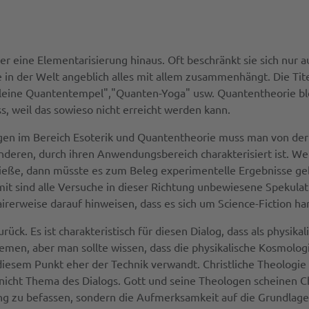
er eine Elementarisierung hinaus. Oft beschränkt sie sich nur 
e in der Welt angeblich alles mit allem zusammenhängt. Die Ti
kleine Quantentempel","Quanten-Yoga" usw. Quantentheorie ble
, weil das sowieso nicht erreicht werden kann.
ngen im Bereich Esoterik und Quantentheorie muss man von der 
e anderen, durch ihren Anwendungsbereich charakterisiert ist. W
ieße, dann müsste es zum Beleg experimentelle Ergebnisse ge
amit sind alle Versuche in dieser Richtung unbewiesene Spekula
fairerweise darauf hinweisen, dass es sich um Science-Fiction ha
ck. Es ist charakteristisch für diesen Dialog, dass als physik
hemen, aber man sollte wissen, dass die physikalische Kosmologi
 diesem Punkt eher der Technik verwandt. Christliche Theologi
 nicht Thema des Dialogs. Gott und seine Theologen scheinen 
ung zu befassen, sondern die Aufmerksamkeit auf die Grundlag