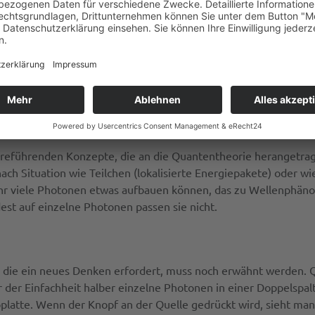
as ist eine sinnlose Frage. Da beide das genau gleiche Erklärung
 gibt eine solche einzige Wirklichkeit nicht. Mit der Wahl eine
ielen Wirklichkeiten möglich ist, kann man das Viele-Wirklich
chönere (was immer das heißen mag) Theorie wählen. Stets wähl
. Es gibt ein Viele-Religionen-Dilemma. Die Wahl eines spezielle
Gedanken über unbeantwortbare Fragen. Akzeptiere die Plurali
n irreführenden Konzepte, die an die Quantentheorie heranget
ach Situation wie Teilchen (lokalisierte Energiepakete) oder w
ehr viele Photonen etwas aufbauen können, das zu Wellenphän
est auf einzelne Photonen passen sie nicht.
t, die ein neues Denken erfordert, muss noch erwähnt werden.
r der Einfachheit halber einzelne Photonen in einer Doppelspal
latte. Wenn der Knopf an der Quelle gedrückt wird, sieht man 