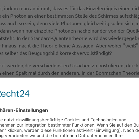
n, indem man annimmt, dass es für das Einzelereignis einen nic
 ein Photon an einer bestimmten Stelle des Schirmes aufschlägt.
s auch so sein, denn viele Photonen gleichzeitig sollen sich ja 
 dann wenn nur einzelne Photonen nacheinander von der Quelle
tsteht. In der Standard-Quantentheorie wird das wiedergegeb
r hinaus macht die Theorie keine Aussagen. Aber woher "weiß"
s selber das Beugungsbild korrekt vervollständigt?
t werden,die verschiedensten Ursachen zu postulieren, durch
einen Spalt mal durch den anderen. In der Bohmschen Theorie
rie entnommen werden. Wenn man das geschickt macht, führt d
 wir uns, dass es immer eine Pluralität verschiedener Theorien
cht darin, dass man mit ihrer Hilfe rechnerisch besonders sc
elmehr darin, dass sie eine Alternativtheorie mit völlig andere
wie man sich das etwa für kleine Kugeln vorstellen würde. Das