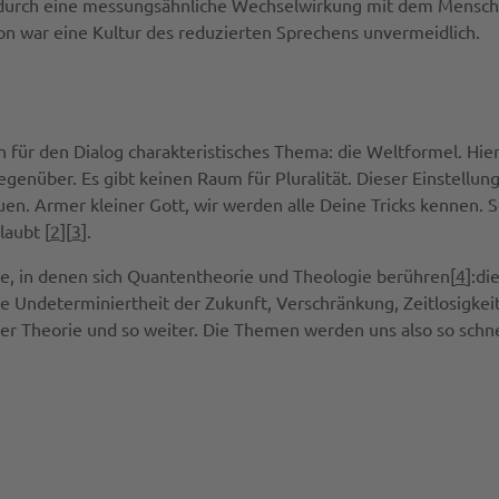
t durch eine messungsähnliche Wechselwirkung mit dem Mensch
 war eine Kultur des reduzierten Sprechens unvermeidlich.
n für den Dialog charakteristisches Thema: die Weltformel. Hie
enüber. Es gibt keinen Raum für Pluralität. Dieser Einstellun
uen. Armer kleiner Gott, wir werden alle Deine Tricks kennen. 
laubt [
2
][
3
].
kte, in denen sich Quantentheorie und Theologie berühren[
4
]:di
determiniertheit der Zukunft, Verschränkung, Zeitlosigkeit tr
er Theorie und so weiter. Die Themen werden uns also so schnel