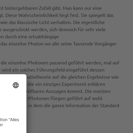
ht hintergehbaren Zufall gibt. Man kann nur eine
 Diese Wahrscheinlichkeit liegt fest. Sie spiegelt das
wie das klassische Licht verhalten. Die eigentliche
 ausgeschickt werden, sich dennoch für sehr viele
en durch eine ortsabhängige
 das einzelne Photon wo alle seine Tausende Vorgänger
 die einzelne Photonen passend geführt werden, mal auf
 wird ein solches Führungsfeld eingeführt dessen
iese Alternativtheorie auf die gleichen Ergebnisse wie
 geben kann, die ein einziges Experiment erklären
hnell zu nachprüfbaren Aussagen kommt. Die meisten
r Ontologie ist:Photonen fliegen geführt auf wohl
 Führungsfeld, in dem die ganze Information der Standard-