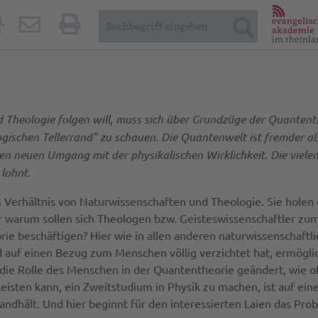
Theologie folgen will, muss sich über Grundzüge der Quantenth
gischen Tellerrand" zu schauen. Die Quantenwelt ist fremder als
inen neuen Umgang mit der physikalischen Wirklichkeit. Die viel
 lohnt.
Verhältnis von Naturwissenschaften und Theologie. Sie holen 
r warum sollen sich Theologen bzw. Geisteswissenschaftler zum
beschäftigen? Hier wie in allen anderen naturwissenschaftlic
auf einen Bezug zum Menschen völlig verzichtet hat, ermöglich
h die Rolle des Menschen in der Quantentheorie geändert, wie o
t leisten kann, ein Zweitstudium in Physik zu machen, ist auf e
ndhält. Und hier beginnt für den interessierten Laien das Pro