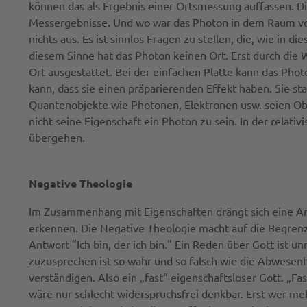
können das als Ergebnis einer Ortsmessung auffassen. Di
Messergebnisse. Und wo war das Photon in dem Raum vor
nichts aus. Es ist sinnlos Fragen zu stellen, die, wie in
diesem Sinne hat das Photon keinen Ort. Erst durch die 
Ort ausgestattet. Bei der einfachen Platte kann das Pho
kann, dass sie einen präparierenden Effekt haben. Sie st
Quantenobjekte wie Photonen, Elektronen usw. seien Obj
nicht seine Eigenschaft ein Photon zu sein. In der rela
übergehen.
Negative Theologie
Im Zusammenhang mit Eigenschaften drängt sich eine Anal
erkennen. Die Negative Theologie macht auf die Begrenz
Antwort "Ich bin, der ich bin." Ein Reden über Gott ist un
zuzusprechen ist so wahr und so falsch wie die Abwesenh
verständigen. Also ein „fast“ eigenschaftsloser Gott. „Fast
wäre nur schlecht widerspruchsfrei denkbar. Erst wer m