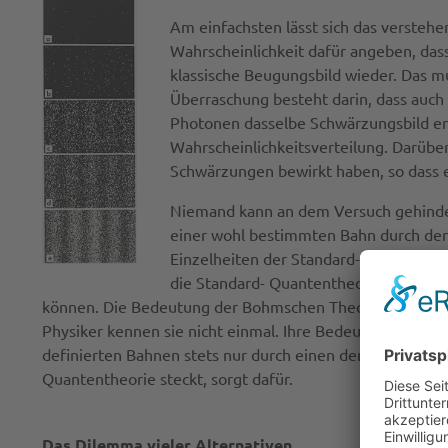
Am einfachsten lässt sich das verstehe
Wahrscheinlichkeit dafür angeben, dass
klassische Beugungsbild wieder. Das mus
Überraschung besteht darin, dass auch
Photonen dasselbe Schwärzungsbild en
Wahrscheinlichkeitsverteilung. Darübe
Schwärzungen bewirkt haben, so dass e
Niemand kann an dem Versuch gehinder
einer wohl bestimmten Bahn durch den 
Einzelheiten der Standard-Quantentheo
die Standard- Quantentheorie. Erinnern
können. Die Bedeutung der Bohmschen Theorie besteht ni
Physiker kennen sie nicht einmal. Ihre Bedeutung liegt vi
definierten Bahnen stets nur durch einen der Spalte. So 
Quantentheorie steckt, sorgt dafür.
Das Dilemma vieler Alternativen