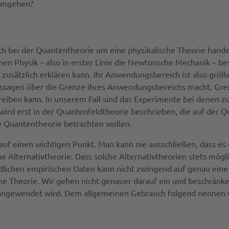
 umgehen?
ich bei der Quantentheorie um eine physikalische Theorie handel
hen Physik – also in erster Linie die Newtonsche Mechanik – b
 zusätzlich erklären kann. Ihr Anwendungsbereich ist also grö
 Aussagen über die Grenze ihres Anwendungsbereichs macht. Gre
hreiben kann. In unserem Fall sind das Experimente bei denen 
rd erst in der Quantenfeldtheorie beschrieben, die auf der 
che Quantentheorie betrachten wollen.
 auf einen wichtigen Punkt. Man kann nie ausschließen, dass es 
lternativtheorie. Dass solche Alternativtheorien stets möglic
ichen empirischen Daten kann nicht zwingend auf genau eine 
che Theorie. Wir gehen nicht genauer darauf ein und beschränke
nd angewendet wird. Dem allgemeinen Gebrauch folgend nennen w