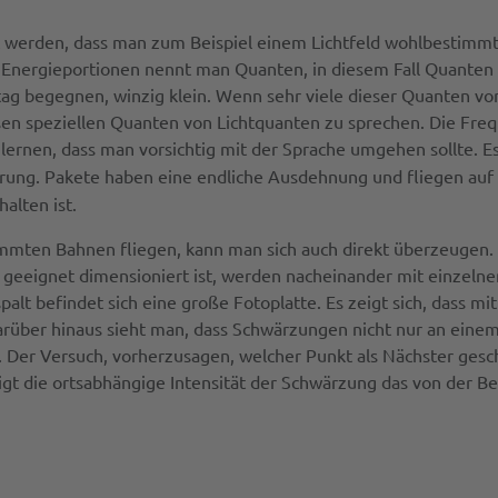
 werden, dass man zum Beispiel einem Lichtfeld wohlbestimmte
Energieportionen nennt man Quanten, in diesem Fall Quanten 
ag begegnen, winzig klein. Wenn sehr viele dieser Quanten vorl
diesen speziellen Quanten von Lichtquanten zu sprechen. Die Fr
ernen, dass man vorsichtig mit der Sprache umgehen sollte. E
sierung. Pakete haben eine endliche Ausdehnung und fliegen au
alten ist.
stimmten Bahnen fliegen, kann man sich auch direkt überzeugen
e geeignet dimensioniert ist, werden nacheinander mit einzeln
alt befindet sich eine große Fotoplatte. Es zeigt sich, dass 
Darüber hinaus sieht man, dass Schwärzungen nicht nur an einem
 Der Versuch, vorherzusagen, welcher Punkt als Nächster gesch
gt die ortsabhängige Intensität der Schwärzung das von der Be