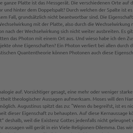
e ganze Platte ist das Messgerät. Die verschiedenen Orte auf 
 und hinter dem Doppelspalt? Durch welchen der Spalte ist es
 diesem Fall, grundsätzlich nicht beantwortbar sind. Die Eigensc
Wechselwirkung mit der Platte, also durch die Wechselwirkung
ton nach der Wechselwirkung sich nicht weiter ausbreiten. Es g
atten das Photon mit einem Ort aus. Und wieso habe ich den Zusa
ekte ohne Eigenschaften? Ein Photon verliert bei allen durch
tivistischen Quantentheorie können Photonen auch diese Eigensc
ogie auf. Vorsichtiger gesagt, eine mehr oder weniger starke S
theit theologischer Aussagen aufmerksam. Moses will den Nam
möglich. Augustinus spitzt das zu: "Wenn du begreifst, ist es ni
eit dieser Eigenschaft zu behaupten. Auf diese Kernaussage kö
“ deshalb, weil die Existenz Gottes jedenfalls nicht geleugnet wi
ehr aussagen will gerät in ein Viele-Religionen-Dilemma. Das 