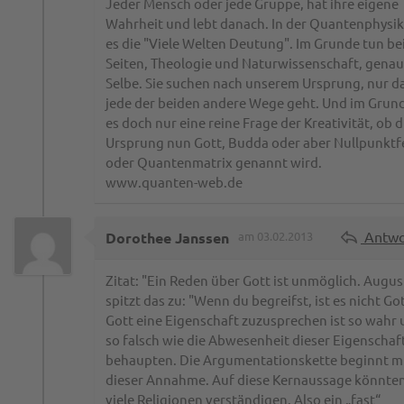
Jeder Mensch oder jede Gruppe, hat ihre eigene
Wahrheit und lebt danach. In der Quantenphysik
es die "Viele Welten Deutung". Im Grunde tun be
Seiten, Theologie und Naturwissenschaft, genau
Selbe. Sie suchen nach unserem Ursprung, nur d
jede der beiden andere Wege geht. Und im Grund
es doch nur eine reine Frage der Kreativität, ob d
Ursprung nun Gott, Budda oder aber Nullpunkt
oder Quantenmatrix genannt wird.
www.quanten-web.de
Antwo
Dorothee Janssen
am 03.02.2013
Zitat: "Ein Reden über Gott ist unmöglich. Augus
spitzt das zu: "Wenn du begreifst, ist es nicht Got
Gott eine Eigenschaft zuzusprechen ist so wahr
so falsch wie die Abwesenheit dieser Eigenschaf
behaupten. Die Argumentationskette beginnt m
dieser Annahme. Auf diese Kernaussage könnten
viele Religionen verständigen. Also ein „fast“