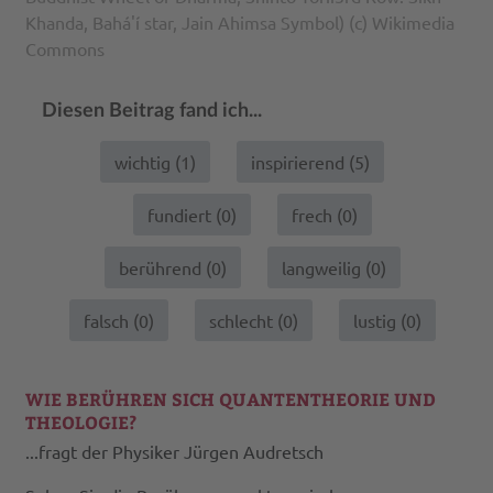
Khanda, Bahá'í star, Jain Ahimsa Symbol) (c) Wikimedia
Commons
Diesen Beitrag fand ich...
wichtig (
1
)
inspirierend (
5
)
fundiert (
0
)
frech (
0
)
berührend (
0
)
langweilig (
0
)
falsch (
0
)
schlecht (
0
)
lustig (
0
)
WIE BERÜHREN SICH QUANTENTHEORIE UND
THEOLOGIE?
...fragt der Physiker Jürgen Audretsch