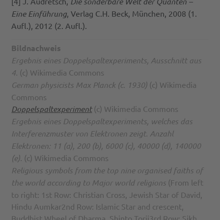
[4] J. Audretsch,
Die sonderbare Welt der Quanten –
Eine Einführung
, Verlag C.H. Beck, München, 2008 (1.
Aufl.), 2012 (2. Aufl.).
Bildnachweis
Ergebnis eines Doppelspaltexperiments, Ausschnitt aus
4.
(c) Wikimedia Commons
German physicists Max Planck (c. 1930)
(c) Wikimedia
Commons
Doppelspaltexperiment
(c) Wikimedia Commons
Ergebnis eines Doppelspaltexperiments, welches das
Interferenzmuster von Elektronen zeigt. Anzahl
Elektronen: 11 (a), 200 (b), 6000 (c), 40000 (d), 140000
(e).
(c) Wikimedia Commons
Religious symbols from the top nine organised faiths of
the world according to Major world religions
(From left
to right: 1st Row: Christian Cross, Jewish Star of David,
Hindu Aumkar2nd Row: Islamic Star and crescent,
Buddhist Wheel of Dharma, Shinto Torii3rd Row: Sikh