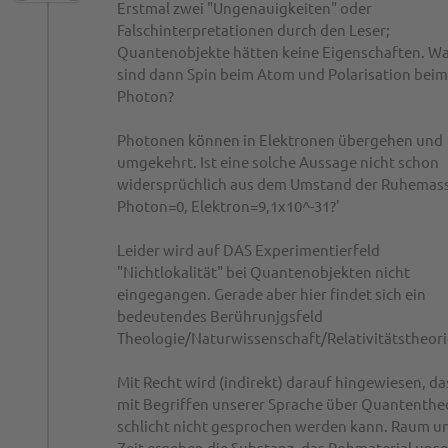
Erstmal zwei "Ungenauigkeiten" oder
Falschinterpretationen durch den Leser;
Quantenobjekte hätten keine Eigenschaften. W
sind dann Spin beim Atom und Polarisation beim
Photon?
Photonen können in Elektronen übergehen und
umgekehrt. Ist eine solche Aussage nicht schon
widersprüchlich aus dem Umstand der Ruhemas
Photon=0, Elektron=9,1x10^-31?'
Leider wird auf DAS Experimentierfeld
"Nichtlokalität" bei Quantenobjekten nicht
eingegangen. Gerade aber hier findet sich ein
bedeutendes Berührunjgsfeld
Theologie/Naturwissenschaft/Relativitätstheori
Mit Recht wird (indirekt) darauf hingewiesen, da
mit Begriffen unserer Sprache über Quantenthe
schlicht nicht gesprochen werden kann. Raum u
Zeit ergeben die Substanz, das Rohmaterial unse