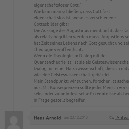
eigenschaftsloser Gott."
Wie kann man schließen, dass Gott fast
eigenschaftslos ist, wenn es verschiedene
Gottesbilder gibt?
Die Aussage des Augustinus meint nicht, dass G
als relativ begriffen werden muss. Augustinus se
hat Zeit seines Lebens nach Gott gesucht und se
Theologie veröffentlicht.
Wenn die Theologie im Dialog mit der
Quantentheorie ist, ist sie als Geisteswissenscha
Dialog mit einer Naturwissenschaft, die sich mit
wie eine Geisteswissenschaft gebärdet.
Mein Standpunkt: wir suchen, forschen, tausche
aus. Mit Konsequenzen sollte jeder Mensch vorsi
sein - oder zumnindest seine Erkenntnisse als be
in Frage gestellt begreifen.
Antwo
Hans Arnold
am 23.12.2013