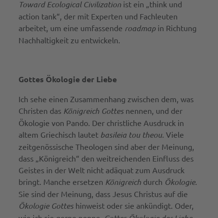
Toward Ecological Civilization
ist ein „think und
action tank“, der mit Experten und Fachleuten
arbeitet, um eine umfassende
roadmap
in Richtung
Nachhaltigkeit zu entwickeln.
Gottes Ökologie der Liebe
Ich sehe einen Zusammenhang zwischen dem, was
Christen das
Königreich Gottes
nennen, und der
Ökologie von Pando. Der christliche Ausdruck in
altem Griechisch lautet
basileia tou theou.
Viele
zeitgenössische Theologen sind aber der Meinung,
dass „Königreich“ den weitreichenden Einfluss des
Geistes in der Welt nicht adäquat zum Ausdruck
bringt. Manche ersetzen
Königreich
durch
Ökologie
.
Sie sind der Meinung, dass Jesus Christus auf die
Ökologie Gottes
hinweist oder sie ankündigt. Oder,
wie ich sie gerne nenne,
Gottes Ökologie der Liebe
.