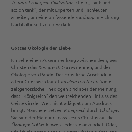
Toward Ecological Civilization
ist ein „think und
action tank“, der mit Experten und Fachleuten
arbeitet, um eine umfassende
roadmap
in Richtung
Nachhaltigkeit zu entwickeln.
Gottes Ökologie der Liebe
Ich sehe einen Zusammenhang zwischen dem, was
Christen das
Königreich Gottes
nennen, und der
Ökologie von Pando. Der christliche Ausdruck in
altem Griechisch lautet
basileia tou theou.
Viele
zeitgenössische Theologen sind aber der Meinung,
dass „Königreich“ den weitreichenden Einfluss des
Geistes in der Welt nicht adäquat zum Ausdruck
bringt. Manche ersetzen
Königreich
durch
Ökologie
.
Sie sind der Meinung, dass Jesus Christus auf die
Ökologie Gottes
hinweist oder sie ankündigt. Oder,
wie ich sie gerne nenne,
Gottes Ökologie der Liebe
.